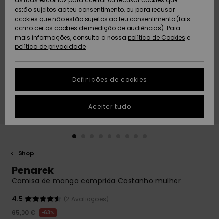
as tuas escolhas para aceitar ou recusar cookies que
Freedom
estão sujeitos ao teu consentimento, ou para recusar
cookies que não estão sujeitos ao teu consentimento (tais
AJUDA
Protecção de
como certos cookies de medição de audiências). Para
Artigos
Artigos
Community
dados
mais informações, consulta a nossa
recém-
recém-
política de Cookies
e
chegados
chegados
política de privacidade
SUSTAINABILITY
Guia de
tamanhos
LOCALIZADOR
Definições de cookies
Coleções
Highlights
DE LOJAS
Inicia uma
Aceitar tudo
CARTÃO
conversa para
PRESENTE
obteres a
resposta mais
rápida à tua
LISTA DE
pergunta.
DESEJO
Shop
Iniciar uma
Penarek
conversa
Camisa de manga comprida Castanho mulher
Encontra
respostas
4.5
(2 Avaliações)
para as
65,00 €
63%
perguntas