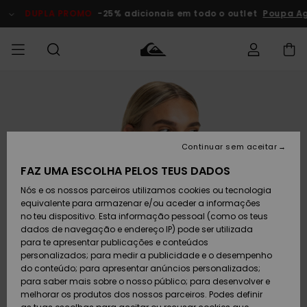
Avançar
para
DUPLA PROMO
-25% adicionais em todo o outlet
Poupa Ag
a
informação
do
produto
Acede à tua
HOMEM
Roupas
Roupas
Shop
Surf Shop
Artigos
Outlet
encomenda
Homem
Neve
Homem
Homem
MENINO
Envio
Acessórios
Acessórios
Artigos
Continuar sem aceitar
recém-
Surf Shop
Outlet
MULHER
chegados
Crianças
Artigos
Criança
FAZ UMA ESCOLHA PELOS TEUS DADOS
Devoluções
Neve
Nós e os nossos parceiros utilizamos cookies ou tecnologia
Calçado e
Calçado e
Criança
equivalente para armazenar e/ou aceder a informações
chinelos
chinelos
SURF
Pagamento
Highlights
Highlights
Outlet
no teu dispositivo. Esta informação pessoal (como os teus
Mulher
dados de navegação e endereço IP) pode ser utilizada
SNOW
Snow Shop
para te apresentar publicações e conteúdos
Cartão
Surfe/água
Surfe/água
Feminino
personalizados; para medir a publicidade e o desempenho
presente
Snow
Community
do conteúdo; para apresentar anúncios personalizados;
DUPLA
para saber mais sobre o nosso público; para desenvolver e
PROMO
melhorar os produtos dos nossos parceiros. Podes definir
Quiksilver
Snow
Neve
Highlights