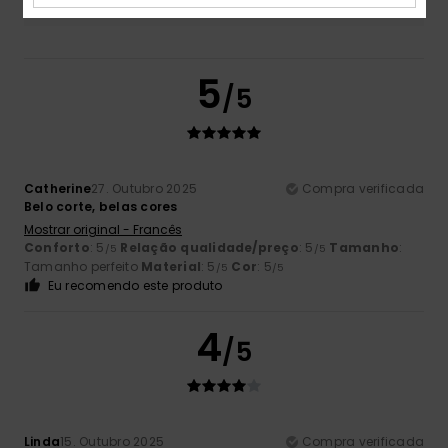
5
/5
Catherine
27. Outubro 2025
Compra verificada
Belo corte, belas cores
Mostrar original - Francês
Conforto
: 5
Relação qualidade/preço
: 5
Tamanho
:
/5
/5
Tamanho perfeito
Material
: 5
Cor
: 5
/5
/5
Eu recomendo este produto
4
/5
Linda
15. Outubro 2025
Compra verificada