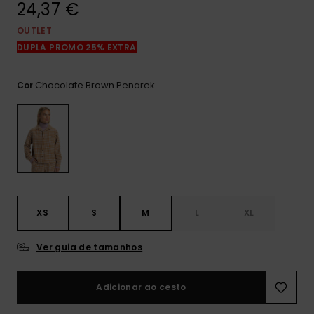
24,37 €
mais
frequentes e o
nosso
OUTLET
formulário de
DUPLA PROMO 25% EXTRA
contacto.
Consultar
Chocolate Brown Penarek
Cor
as FAQ
XS
S
M
L
XL
Ver guia de tamanhos
Adicionar ao cesto