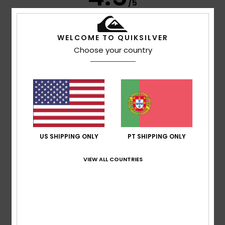
/5
baseado em
2 avaliações verificadas
desde
WELCOME TO QUIKSILVER
Outubro 2025
Choose your country
100% dos nossos clientes recomendam este
produto
Conforto
4.5
Relação qualidade/preço
4.0
US SHIPPING ONLY
PT SHIPPING ONLY
VIEW ALL COUNTRIES
Tamanho
Material
4.5
Muito pequeno
Demasiado grande
Cor
4.5