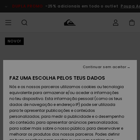
Avançar
para
DUPLA PROMO
-25% adicionais em todo o outlet
Poupa A
a
informação
do
produto
NOVO!
Acede à tua
HOMEM
Roupas
Roupas
Shop
Surf Shop
Artigos
Outlet
encomenda
Homem
Neve
Homem
Homem
MENINO
Envio
Acessórios
Acessórios
Artigos
Continuar sem aceitar
recém-
Surf Shop
Outlet
MULHER
chegados
Crianças
Artigos
Criança
FAZ UMA ESCOLHA PELOS TEUS DADOS
Devoluções
Neve
Nós e os nossos parceiros utilizamos cookies ou tecnologia
Calçado e
Calçado e
Criança
equivalente para armazenar e/ou aceder a informações
chinelos
chinelos
SURF
Pagamento
Highlights
Highlights
Outlet
no teu dispositivo. Esta informação pessoal (como os teus
Mulher
dados de navegação e endereço IP) pode ser utilizada
SNOW
Snow Shop
para te apresentar publicações e conteúdos
Cartão
Surfe/água
Surfe/água
Feminino
personalizados; para medir a publicidade e o desempenho
presente
Snow
Community
do conteúdo; para apresentar anúncios personalizados;
DUPLA
para saber mais sobre o nosso público; para desenvolver e
PROMO
melhorar os produtos dos nossos parceiros. Podes definir
Quiksilver
Snow
Neve
Highlights