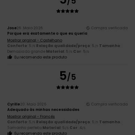
/5
Jose
26. Maio 2026
Compra verificada
Porque era exatamente o que eu queria
Mostrar original - Castelhano
Conforto
: 5
Relação qualidade/preço
: 5
Tamanho
:
/5
/5
Demasiado grande
Material
: 5
Cor
: 5
/5
/5
Eu recomendo este produto
5
/5
Cyrille
20. Maio 2026
Compra verificada
Adequado às minhas necessidades
Mostrar original - Francês
Conforto
: 5
Relação qualidade/preço
: 5
Tamanho
:
/5
/5
Tamanho perfeito
Material
: 5
Cor
: 4
/5
/5
Eu recomendo este produto