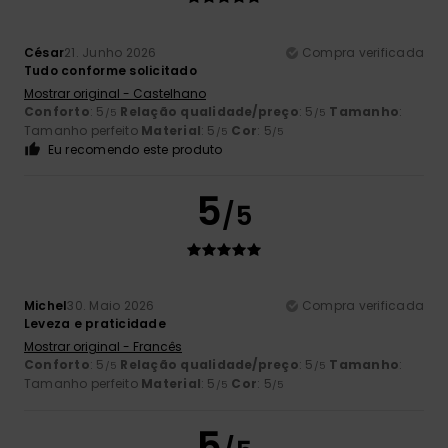
César
21. Junho 2026
Compra verificada
Tudo conforme solicitado
Mostrar original - Castelhano
Conforto
: 5
Relação qualidade/preço
: 5
Tamanho
:
/5
/5
Tamanho perfeito
Material
: 5
Cor
: 5
/5
/5
Eu recomendo este produto
5
/5
Michel
30. Maio 2026
Compra verificada
Leveza e praticidade
Mostrar original - Francês
Conforto
: 5
Relação qualidade/preço
: 5
Tamanho
:
/5
/5
Tamanho perfeito
Material
: 5
Cor
: 5
/5
/5
5