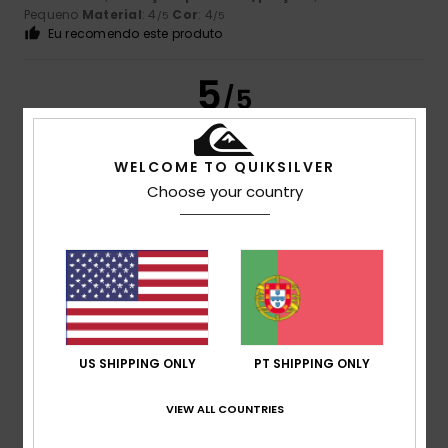
Pequeno
Material
: 4
Cor
: 4
/5
/5
Eu recomendo este produto
5
/5
WELCOME TO QUIKSILVER
Choose your country
Ali
9. Julho 2026
Compra verificada
Excelente produto
Mostrar original - Francês
Conforto
: 5
Relação qualidade/preço
: 5
Tamanho
:
/5
/5
Tamanho perfeito
Material
: 5
Cor
: 5
/5
/5
Eu recomendo este produto
5
/5
US SHIPPING ONLY
PT SHIPPING ONLY
VIEW ALL COUNTRIES
Frédéric
4. Julho 2026
Compra verificada