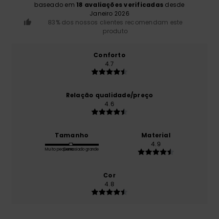
baseado em
18 avaliações verificadas
desde
Janeiro 2026
83% dos nossos clientes recomendam este
produto
Conforto
4.7
Relação qualidade/preço
4.6
Tamanho
Material
4.9
Muito pequeno
Demasiado grande
Cor
4.8