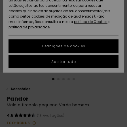
as tuas escolhas para aceitar ou recusar cookies que
Freedom
estão sujeitos ao teu consentimento, ou para recusar
cookies que não estão sujeitos ao teu consentimento (tais
AJUDA
Protecção de
como certos cookies de medição de audiências). Para
Artigos
Artigos
Community
dados
mais informações, consulta a nossa
recém-
recém-
política de Cookies
e
chegados
chegados
política de privacidade
SUSTAINABILITY
Guia de
tamanhos
LOCALIZADOR
Definições de cookies
Coleções
Highlights
DE LOJAS
Inicia uma
Aceitar tudo
CARTÃO
conversa para
PRESENTE
obteres a
resposta mais
rápida à tua
LISTA DE
pergunta.
DESEJO
Acessórios
Iniciar uma
Pandor
conversa
Mala a tiracolo pequena Verde homem
Encontra
respostas
4.6
(18 Avaliações)
para as
ECO-BONUS
perguntas