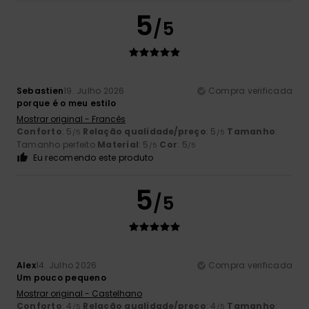
5
/5
Sebastien
19. Julho 2026
Compra verificada
porque é o meu estilo
Mostrar original - Francês
Conforto
: 5
Relação qualidade/preço
: 5
Tamanho
:
/5
/5
Tamanho perfeito
Material
: 5
Cor
: 5
/5
/5
Eu recomendo este produto
5
/5
Alex
14. Julho 2026
Compra verificada
Um pouco pequeno
Mostrar original - Castelhano
Conforto
: 4
Relação qualidade/preço
: 4
Tamanho
:
/5
/5