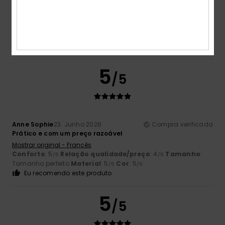
Pequeno, prático e resistente
Mostrar original - Francês
Conforto
: 5
Relação qualidade/preço
: 5
Tamanho
:
/5
/5
Tamanho perfeito
Material
: 5
Cor
: 5
/5
/5
Eu recomendo este produto
5
/5
Anne Sophie
23. Junho 2026
Compra verificada
Prático e com um preço razoável
Mostrar original - Francês
Conforto
: 5
Relação qualidade/preço
: 4
Tamanho
:
/5
/5
Tamanho perfeito
Material
: 5
Cor
: 5
/5
/5
Eu recomendo este produto
5
/5