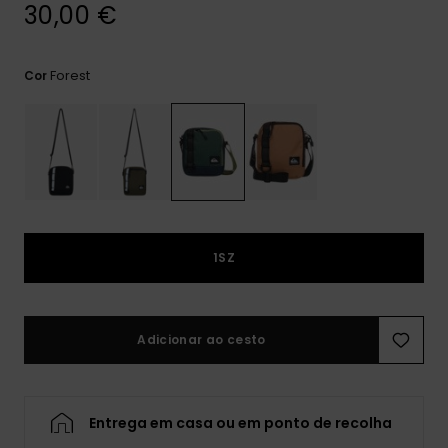
mais
30,00 €
frequentes e o
nosso
formulário de
Forest
Cor
contacto.
Consultar
as FAQ
1SZ
Adicionar ao cesto
Entrega em casa ou em ponto de recolha