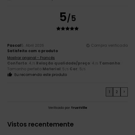
5
/5
Pascal
5. Abril 2026
Compra verificada
Satisfeito com o produto
Mostrar original - Francês
Conforto
: 4
Relação qualidade/preço
: 4
Tamanho
:
/5
/5
Tamanho perfeito
Material
: 5
Cor
: 5
/5
/5
Eu recomendo este produto
1
2
>
Verificado por
TrustVille
Vistos recentemente