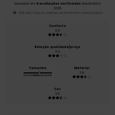
baseado em
6 avaliações verificadas
desde Maio
2026
33% dos nossos clientes recomendam este produto
Conforto
3.5
Relação qualidade/preço
3.3
Tamanho
Material
3.8
Muito pequeno
Demasiado grande
Cor
3.5