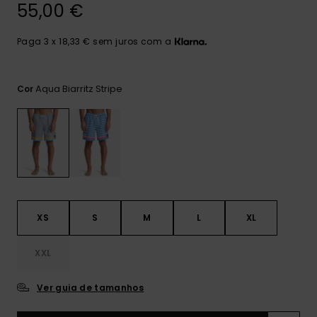
mais
55,00 €
frequentes e o
nosso
Paga 3 x 18,33 € sem juros com a
formulário de
contacto.
Consultar
Aqua Biarritz Stripe
Cor
as FAQ
XS
S
M
L
XL
XXL
Ver guia de tamanhos