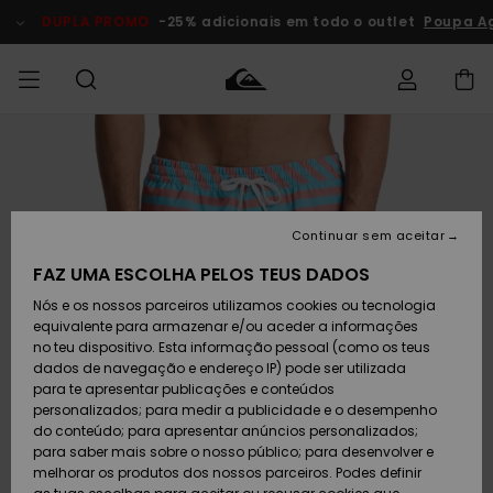
Avançar
para
DUPLA PROMO
-25% adicionais em todo o outlet
Poupa Ago
a
informação
do
produto
Acede à tua
HOMEM
Roupas
Roupas
Shop
Surf Shop
Artigos
Outlet
encomenda
Homem
Neve
Homem
Homem
MENINO
Envio
Acessórios
Acessórios
Artigos
Continuar sem aceitar
recém-
Surf Shop
Outlet
MULHER
chegados
Crianças
Artigos
Criança
FAZ UMA ESCOLHA PELOS TEUS DADOS
Devoluções
Neve
Nós e os nossos parceiros utilizamos cookies ou tecnologia
Calçado e
Calçado e
Criança
equivalente para armazenar e/ou aceder a informações
chinelos
chinelos
SURF
Pagamento
Highlights
Highlights
Outlet
no teu dispositivo. Esta informação pessoal (como os teus
Mulher
dados de navegação e endereço IP) pode ser utilizada
SNOW
Snow Shop
para te apresentar publicações e conteúdos
Cartão
Surfe/água
Surfe/água
Feminino
personalizados; para medir a publicidade e o desempenho
presente
Snow
Community
do conteúdo; para apresentar anúncios personalizados;
DUPLA
para saber mais sobre o nosso público; para desenvolver e
PROMO
melhorar os produtos dos nossos parceiros. Podes definir
Quiksilver
Snow
Neve
Highlights