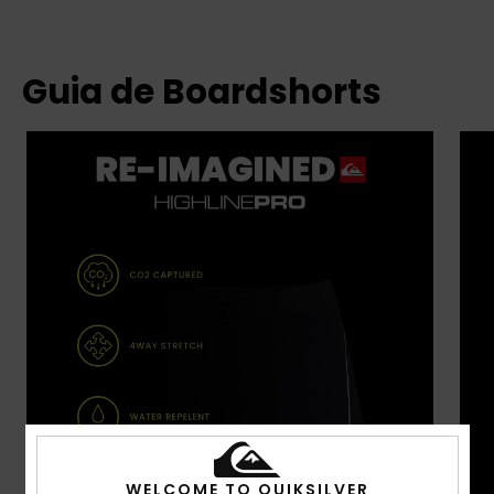
Guia de Boardshorts
WELCOME TO QUIKSILVER