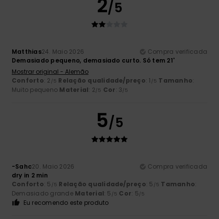
2
/5
Matthias
24. Maio 2026
Compra verificada
Demasiado pequeno, demasiado curto. Só tem 21'
Mostrar original - Alemão
Conforto
: 2
Relação qualidade/preço
: 1
Tamanho
:
/5
/5
Muito pequeno
Material
: 2
Cor
: 3
/5
/5
5
/5
-Sahc
20. Maio 2026
Compra verificada
dry in 2 min
Conforto
: 5
Relação qualidade/preço
: 5
Tamanho
:
/5
/5
Demasiado grande
Material
: 5
Cor
: 5
/5
/5
Eu recomendo este produto