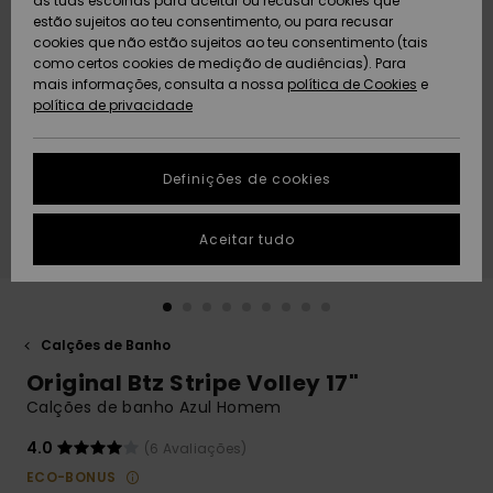
as tuas escolhas para aceitar ou recusar cookies que
Freedom
estão sujeitos ao teu consentimento, ou para recusar
cookies que não estão sujeitos ao teu consentimento (tais
AJUDA
Protecção de
como certos cookies de medição de audiências). Para
Artigos
Artigos
Community
dados
mais informações, consulta a nossa
recém-
recém-
política de Cookies
e
chegados
chegados
política de privacidade
SUSTAINABILITY
Guia de
tamanhos
LOCALIZADOR
Definições de cookies
Coleções
Highlights
DE LOJAS
Inicia uma
Aceitar tudo
CARTÃO
conversa para
PRESENTE
obteres a
resposta mais
rápida à tua
LISTA DE
pergunta.
DESEJO
Calções de Banho
Iniciar uma
Original Btz Stripe Volley 17"
conversa
Calções de banho Azul Homem
Encontra
respostas
4.0
(6 Avaliações)
para as
ECO-BONUS
perguntas