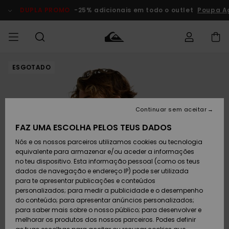
Avançar
para
DUPLA PROMO
-25% adicionais em todo o outlet
Poupa A
a
informação
do
produto
ESGOTADO
Acede à tua
HOMEM
Roupas
Roupas
Shop
Surf Shop
Artigos
Outlet
encomenda
Homem
Neve
Homem
Homem
MENINO
Envio
Acessórios
Acessórios
Artigos
Continuar sem aceitar
recém-
Surf Shop
Outlet
MULHER
chegados
Crianças
Artigos
Criança
FAZ UMA ESCOLHA PELOS TEUS DADOS
Devoluções
Neve
Nós e os nossos parceiros utilizamos cookies ou tecnologia
Calçado e
Calçado e
Criança
equivalente para armazenar e/ou aceder a informações
chinelos
chinelos
SURF
Pagamento
Highlights
Highlights
Outlet
no teu dispositivo. Esta informação pessoal (como os teus
Mulher
dados de navegação e endereço IP) pode ser utilizada
SNOW
Snow Shop
para te apresentar publicações e conteúdos
Cartão
Surfe/água
Surfe/água
Feminino
personalizados; para medir a publicidade e o desempenho
presente
Snow
Community
do conteúdo; para apresentar anúncios personalizados;
DUPLA
para saber mais sobre o nosso público; para desenvolver e
PROMO
melhorar os produtos dos nossos parceiros. Podes definir
Quiksilver
Snow
Neve
Highlights