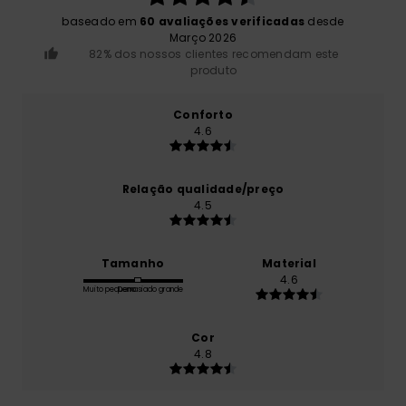
baseado em
60 avaliações verificadas
desde
Março 2026
82% dos nossos clientes recomendam este
produto
Conforto
4.6
Relação qualidade/preço
4.5
Tamanho
Material
4.6
Muito pequeno
Demasiado grande
Cor
4.8