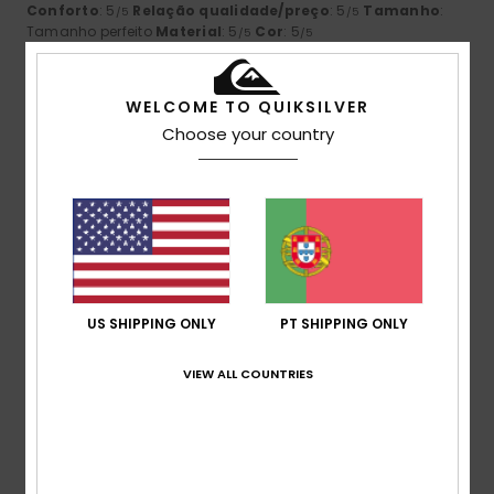
Conforto
: 5
Relação qualidade/preço
: 5
Tamanho
:
/5
/5
Tamanho perfeito
Material
: 5
Cor
: 5
/5
/5
Eu recomendo este produto
5
WELCOME TO QUIKSILVER
/5
Choose your country
Laurence
7. Julho 2026
Compra verificada
bonita t-shirt One Piece Pirates
Mostrar original - Francês
Conforto
: 5
Relação qualidade/preço
: 5
Tamanho
:
/5
/5
Tamanho perfeito
Material
: 5
Cor
: 5
/5
/5
US SHIPPING ONLY
PT SHIPPING ONLY
Eu recomendo este produto
VIEW ALL COUNTRIES
5
/5