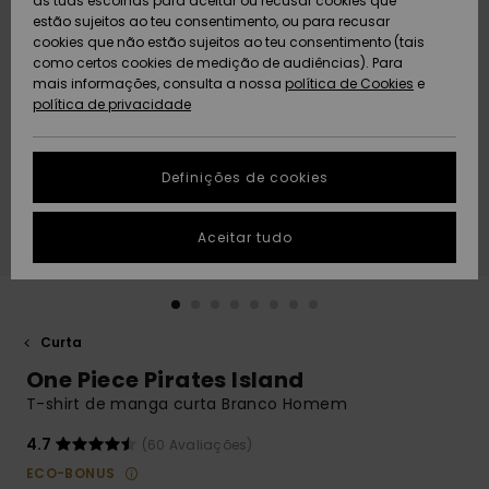
as tuas escolhas para aceitar ou recusar cookies que
Freedom
estão sujeitos ao teu consentimento, ou para recusar
cookies que não estão sujeitos ao teu consentimento (tais
AJUDA
Protecção de
como certos cookies de medição de audiências). Para
Artigos
Artigos
Community
dados
mais informações, consulta a nossa
recém-
recém-
política de Cookies
e
chegados
chegados
política de privacidade
SUSTAINABILITY
Guia de
tamanhos
LOCALIZADOR
Definições de cookies
Coleções
Highlights
DE LOJAS
Inicia uma
Aceitar tudo
CARTÃO
conversa para
PRESENTE
obteres a
resposta mais
rápida à tua
LISTA DE
pergunta.
DESEJO
Curta
Iniciar uma
One Piece Pirates Island
conversa
T-shirt de manga curta Branco Homem
Encontra
respostas
4.7
(60 Avaliações)
para as
ECO-BONUS
perguntas