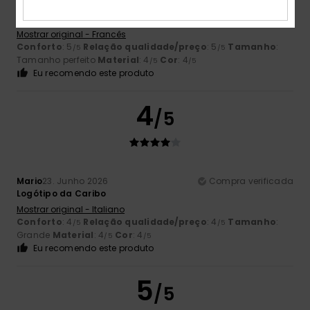
Jean François
26. Junho 2026
Compra verificada
Corresponde A
Mostrar original - Francês
Conforto
: 5
Relação qualidade/preço
: 5
Tamanho
:
/5
/5
Tamanho perfeito
Material
: 4
Cor
: 4
/5
/5
Eu recomendo este produto
4
/5
Mario
23. Junho 2026
Compra verificada
Logótipo da Caribo
Mostrar original - Italiano
Conforto
: 4
Relação qualidade/preço
: 4
Tamanho
:
/5
/5
Grande
Material
: 4
Cor
: 4
/5
/5
Eu recomendo este produto
5
/5