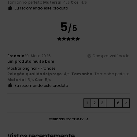
Tamanho perfeito
Material
: 4
Cor
: 4
/5
/5
Eu recomendo este produto
5
/5
Frederic
29. Maio 2026
Compra verificada
um produto muito bom
Mostrar original - Francês
Relação qualidade/preço
: 4
Tamanho
: Tamanho perfeito
/5
Material
: 5
Cor
: 5
/5
/5
Eu recomendo este produto
1
2
3
...
6
>
Verificado por
TrustVille
Vistos recentemente