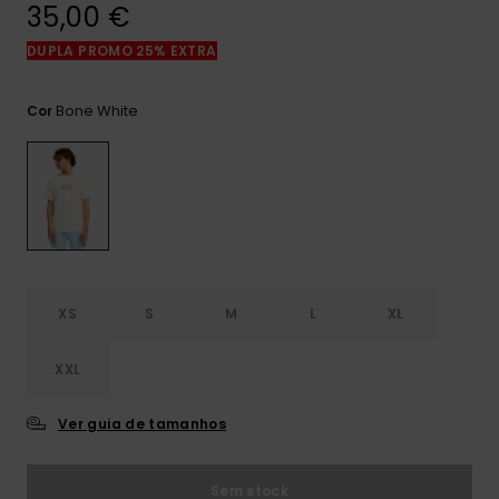
mais
35,00 €
frequentes e o
nosso
DUPLA PROMO 25% EXTRA
formulário de
contacto.
Bone White
Cor
Consultar
as FAQ
XS
S
M
L
XL
XXL
Ver guia de tamanhos
Sem stock