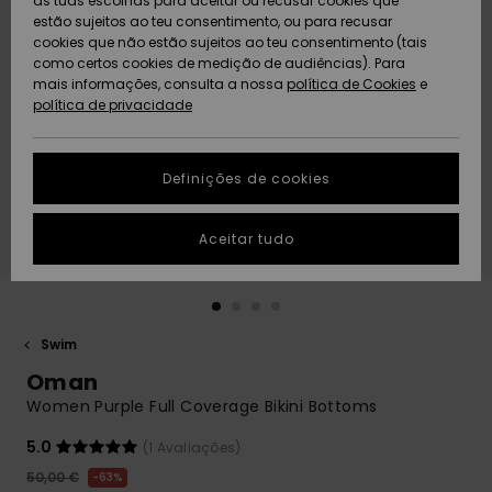
as tuas escolhas para aceitar ou recusar cookies que
Freedom
estão sujeitos ao teu consentimento, ou para recusar
cookies que não estão sujeitos ao teu consentimento (tais
AJUDA
Protecção de
como certos cookies de medição de audiências). Para
Artigos
Artigos
Community
dados
mais informações, consulta a nossa
recém-
recém-
política de Cookies
e
chegados
chegados
política de privacidade
SUSTAINABILITY
Guia de
tamanhos
LOCALIZADOR
Definições de cookies
Coleções
Highlights
DE LOJAS
Inicia uma
Aceitar tudo
CARTÃO
conversa para
PRESENTE
obteres a
resposta mais
rápida à tua
LISTA DE
pergunta.
DESEJO
Swim
Iniciar uma
Oman
conversa
Women Purple Full Coverage Bikini Bottoms
Encontra
respostas
5.0
(1 Avaliações)
para as
50,00 €
63%
perguntas