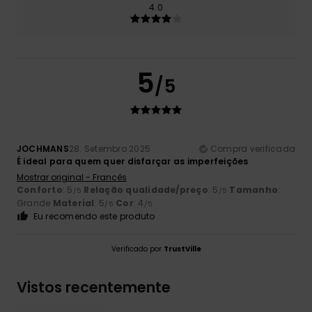
4.0
5
/5
JOCHMANS
28. Setembro 2025
Compra verificada
É ideal para quem quer disfarçar as imperfeições
Mostrar original - Francês
Conforto
: 5
Relação qualidade/preço
: 5
Tamanho
:
/5
/5
Grande
Material
: 5
Cor
: 4
/5
/5
Eu recomendo este produto
Verificado por
TrustVille
Vistos recentemente