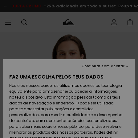
Avançar
para
DUPLA PROMO
-25% adicionais em todo o outlet
Poupa Ag
a
informação
do
produto
Acede à tua
HOMEM
Roupas
Roupas
Shop
Surf Shop
Artigos
Outlet
encomenda
Homem
Neve
Homem
Homem
MENINO
Envio
Acessórios
Acessórios
Artigos
Continuar sem aceitar
recém-
Surf Shop
Outlet
MULHER
chegados
Crianças
Artigos
Criança
FAZ UMA ESCOLHA PELOS TEUS DADOS
Devoluções
Neve
Nós e os nossos parceiros utilizamos cookies ou tecnologia
Calçado e
Calçado e
Criança
equivalente para armazenar e/ou aceder a informações
chinelos
chinelos
SURF
Pagamento
Highlights
Highlights
Outlet
no teu dispositivo. Esta informação pessoal (como os teus
Mulher
dados de navegação e endereço IP) pode ser utilizada
SNOW
Snow Shop
para te apresentar publicações e conteúdos
Cartão
Surfe/água
Surfe/água
Feminino
personalizados; para medir a publicidade e o desempenho
presente
Snow
Community
do conteúdo; para apresentar anúncios personalizados;
DUPLA
para saber mais sobre o nosso público; para desenvolver e
PROMO
melhorar os produtos dos nossos parceiros. Podes definir
Quiksilver
Snow
Neve
Highlights