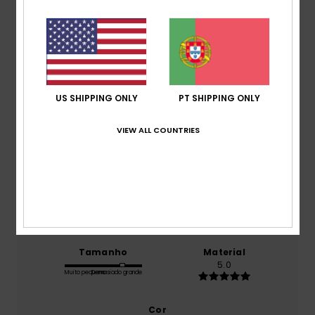
5.0
/5
baseado em
1 avaliações verificadas
desde
Setembro 2025
100% dos nossos clientes recomendam este
US SHIPPING ONLY
PT SHIPPING ONLY
produto
VIEW ALL COUNTRIES
Conforto
5.0
Relação qualidade/preço
5.0
Tamanho
Material
5.0
Muito pequeno
Demasiado grande
Cor