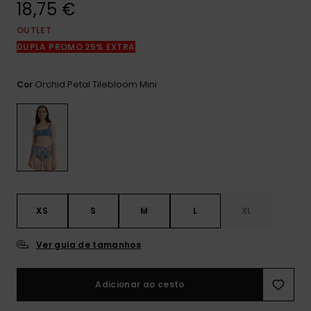
18,75 €
mais
frequentes e o
nosso
OUTLET
formulário de
DUPLA PROMO 25% EXTRA
contacto.
Consultar
Orchid Petal Tilebloom Mini
Cor
as FAQ
XS
S
M
L
XL
Ver guia de tamanhos
Adicionar ao cesto