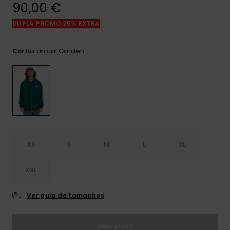
mais
90,00 €
frequentes e o
nosso
DUPLA PROMO 25% EXTRA
formulário de
contacto.
Botanical Garden
Cor
Consultar
as FAQ
XS
S
M
L
XL
XXL
Ver guia de tamanhos
Sem stock