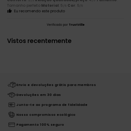
/5
/5
Tamanho perfeito
Material
: 5
Cor
: 5
/5
/5
Eu recomendo este produto
Verificado por
TrustVille
Vistos recentemente
Envio e devoluções grátis para membros
Devoluções em 30 dias
Junta-te ao programa de fidelidade
Nosso compromisso ecológico
Pagamento 100% seguro