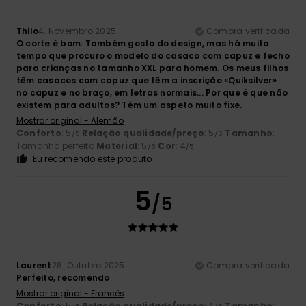
Thilo
4. Novembro 2025
Compra verificada
O corte é bom. Também gosto do design, mas há muito
tempo que procuro o modelo do casaco com capuz e fecho
para crianças no tamanho XXL para homem. Os meus filhos
têm casacos com capuz que têm a inscrição «Quiksilver»
no capuz e no braço, em letras normais... Por que é que não
existem para adultos? Têm um aspeto muito fixe.
Mostrar original - Alemão
Conforto
: 5
Relação qualidade/preço
: 5
Tamanho
:
/5
/5
Tamanho perfeito
Material
: 5
Cor
: 4
/5
/5
Eu recomendo este produto
5
/5
Laurent
28. Outubro 2025
Compra verificada
Perfeito, recomendo
Mostrar original - Francês
Conforto
: 5
Relação qualidade/preço
: 4
Tamanho
: