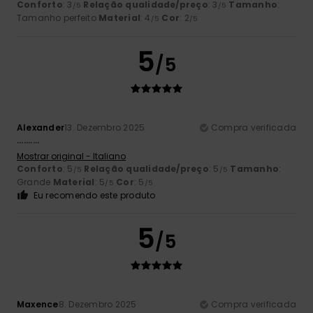
Conforto
: 3
Relação qualidade/preço
: 3
Tamanho
:
/5
/5
Tamanho perfeito
Material
: 4
Cor
: 2
/5
/5
5
/5
Alexander
13. Dezembro 2025
Compra verificada
..........
Mostrar original - Italiano
Conforto
: 5
Relação qualidade/preço
: 5
Tamanho
:
/5
/5
Grande
Material
: 5
Cor
: 5
/5
/5
Eu recomendo este produto
5
/5
Maxence
8. Dezembro 2025
Compra verificada