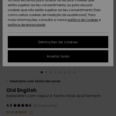
as tuas escolhas para aceitar ou recusar cookies que
Freedom
estão sujeitos ao teu consentimento, ou para recusar
cookies que não estão sujeitos ao teu consentimento (tais
AJUDA
Protecção de
como certos cookies de medição de audiências). Para
Artigos
Artigos
Community
dados
mais informações, consulta a nossa
recém-
recém-
política de Cookies
e
chegados
chegados
política de privacidade
SUSTAINABILITY
Guia de
tamanhos
LOCALIZADOR
Definições de cookies
Coleções
Highlights
DE LOJAS
Inicia uma
Aceitar tudo
CARTÃO
conversa para
PRESENTE
obteres a
resposta mais
rápida à tua
LISTA DE
pergunta.
DESEJO
Vestuário com fecho de correr
Iniciar uma
Old English
conversa
Sweatshirt com capuz e fecho total Azul homem
Encontra
respostas
4.6
(8 Avaliações)
para as
ECO-BONUS
perguntas