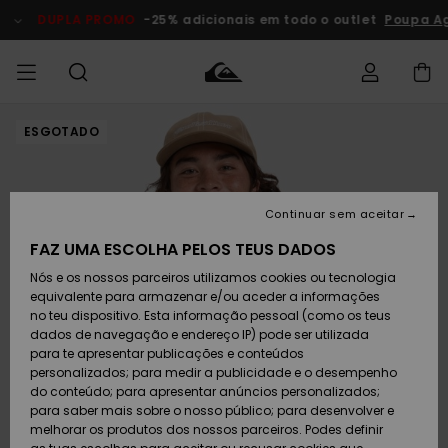
Avançar
para
DUPLA PROMO
-25% adicionais em todo o outlet
Poupa A
a
informação
do
produto
ESGOTADO
Acede à tua
HOMEM
Roupas
Roupas
Shop
Surf Shop
Artigos
Outlet
encomenda
Homem
Neve
Homem
Homem
MENINO
Envio
Acessórios
Acessórios
Artigos
Continuar sem aceitar
recém-
Surf Shop
Outlet
MULHER
chegados
Crianças
Artigos
Criança
FAZ UMA ESCOLHA PELOS TEUS DADOS
Devoluções
Neve
Nós e os nossos parceiros utilizamos cookies ou tecnologia
Calçado e
Calçado e
Criança
equivalente para armazenar e/ou aceder a informações
chinelos
chinelos
SURF
Pagamento
Highlights
Highlights
Outlet
no teu dispositivo. Esta informação pessoal (como os teus
Mulher
dados de navegação e endereço IP) pode ser utilizada
SNOW
Snow Shop
para te apresentar publicações e conteúdos
Cartão
Surfe/água
Surfe/água
Feminino
personalizados; para medir a publicidade e o desempenho
presente
Snow
Community
do conteúdo; para apresentar anúncios personalizados;
DUPLA
para saber mais sobre o nosso público; para desenvolver e
PROMO
melhorar os produtos dos nossos parceiros. Podes definir
Quiksilver
Snow
Neve
Highlights