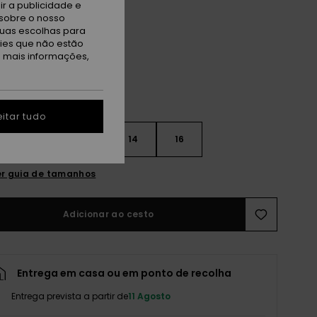
r a publicidade e
sobre o nosso
ue Coral
tuas escolhas para
kies que não estão
a mais informações,
itar tudo
10
12
14
16
r guia de tamanhos
Adicionar ao cesto
Entrega em casa ou em ponto de recolha
Entrega prevista a partir de
11 Agosto