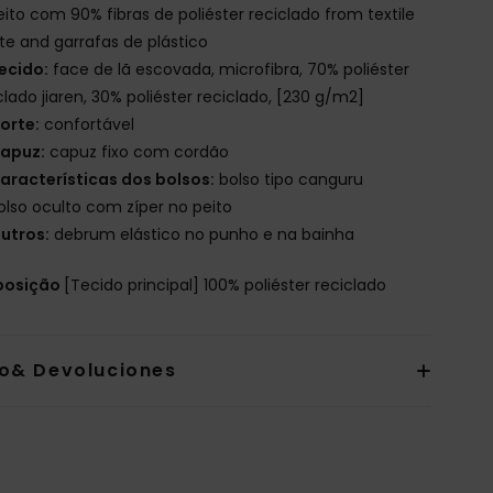
eito com 90% fibras de poliéster reciclado from textile
e and garrafas de plástico
ecido:
face de lã escovada, microfibra, 70% poliéster
clado jiaren, 30% poliéster reciclado, [230 g/m2]
orte:
confortável
apuz:
capuz fixo com cordão
aracterísticas dos bolsos:
bolso tipo canguru
olso oculto com zíper no peito
utros:
debrum elástico no punho e na bainha
osição
[Tecido principal] 100% poliéster reciclado
io& Devoluciones