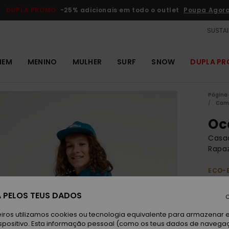
DUPLA PROMO
-25% adicionais em todo o outlet
Poupa Agor
SUSTAI
MEM
MENINO
MULHER
SURF
SNOW
DUPLA P
Página 
Cami
Oc
Casa
Rapa
ECO-
60,
 PELOS TEUS DADOS
C
Paga 
iros utilizamos cookies ou tecnologia equivalente para armazenar 
spositivo. Esta informação pessoal (como os teus dados de navega