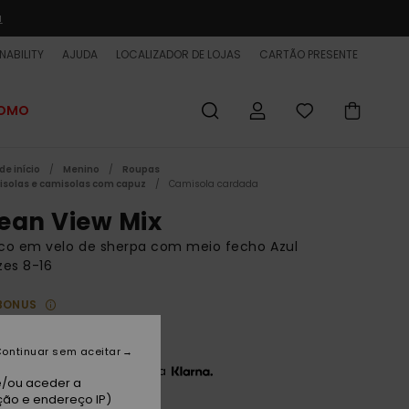
a
NABILITY
AJUDA
LOCALIZADOR DE LOJAS
CARTÃO PRESENTE
ROMO
de início
Menino
Roupas
solas e camisolas com capuz
Camisola cardada
ean View Mix
co em velo de sherpa com meio fecho Azul
zes 8-16
BONUS
00 €
ontinuar sem aceitar
3 x 20,00 € sem juros com a
e/ou aceder a
ção e endereço IP)