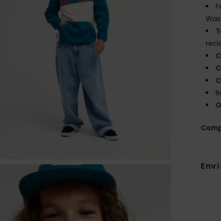
F
Wast
T
reci
C
C
C
B
O
Comp
Env