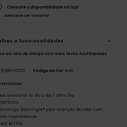
Consulte a disponibilidade na loja
Selecione um tamanho
alhes e funcionalidades
o em velo de sherpa com meio fecho Azul Rapazes
o
EQBPF03032
Código de Cor
brs0
terísticas
so:
aventuras do dia a dia / clima frio
ENEFÍCIOS
ecnologia WarmFlight® para retenção de calor com
ada respirabilidade
ADE BETTER