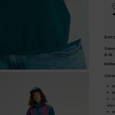
Det
Casac
8-16
Estil
Carac
U
B
T
elev
M