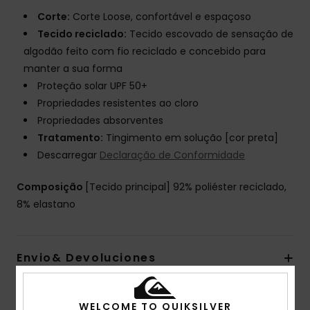
Corte:
Corte Loose, confortável e espaçoso
Tecido reciclado:
Tecido escovado de sensação de
algodão feito com fio reciclado e concebido para
manter a sua forma
Proteção solar UPF 50+
Propriedades resistentes ao cloro
Propriedades absorventes
Tratamento:
Tingimento em solução [cor preta]
Descarregar
Declaração de Conformidade
Composição
[Tecido principal] 92% poliéster reciclado,
8% elastano
Envio& Devoluciones
WELCOME TO QUIKSILVER