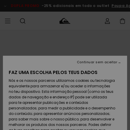
Avançar
para
DUPLA PROMO
-25% adicionais em todo o outlet
Poupa Ag
a
informação
do
produto
Acede à tua
HOMEM
Roupas
Roupas
Shop
Surf Shop
Artigos
Outlet
encomenda
Homem
Neve
Homem
Homem
MENINO
Envio
Acessórios
Acessórios
Artigos
Continuar sem aceitar
recém-
Surf Shop
Outlet
MULHER
chegados
Crianças
Artigos
Criança
FAZ UMA ESCOLHA PELOS TEUS DADOS
Devoluções
Neve
Nós e os nossos parceiros utilizamos cookies ou tecnologia
Calçado e
Calçado e
Criança
equivalente para armazenar e/ou aceder a informações
chinelos
chinelos
SURF
Pagamento
Highlights
Highlights
Outlet
no teu dispositivo. Esta informação pessoal (como os teus
Mulher
dados de navegação e endereço IP) pode ser utilizada
SNOW
Snow Shop
para te apresentar publicações e conteúdos
Cartão
Surfe/água
Surfe/água
Feminino
personalizados; para medir a publicidade e o desempenho
presente
Snow
Community
do conteúdo; para apresentar anúncios personalizados;
DUPLA
para saber mais sobre o nosso público; para desenvolver e
PROMO
melhorar os produtos dos nossos parceiros. Podes definir
Quiksilver
Snow
Neve
Highlights