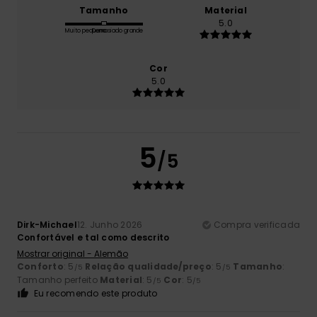
Tamanho
Material
5.0
Muito pequeno
Demasiado grande
Cor
5.0
5
/5
Dirk-Michael
12. Junho 2026
Compra verificada
Confortável e tal como descrito
Mostrar original - Alemão
Conforto
: 5
Relação qualidade/preço
: 5
Tamanho
:
/5
/5
Tamanho perfeito
Material
: 5
Cor
: 5
/5
/5
Eu recomendo este produto