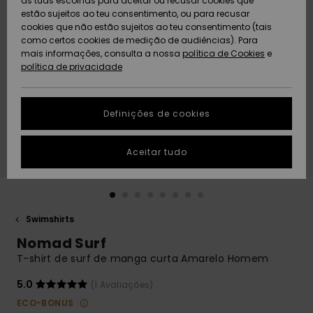
as tuas escolhas para aceitar ou recusar cookies que
Freedom
estão sujeitos ao teu consentimento, ou para recusar
cookies que não estão sujeitos ao teu consentimento (tais
AJUDA
Protecção de
como certos cookies de medição de audiências). Para
Artigos
Artigos
Community
dados
mais informações, consulta a nossa
recém-
recém-
política de Cookies
e
chegados
chegados
política de privacidade
SUSTAINABILITY
Guia de
tamanhos
LOCALIZADOR
Definições de cookies
Coleções
Highlights
DE LOJAS
Inicia uma
Aceitar tudo
CARTÃO
conversa para
PRESENTE
obteres a
resposta mais
rápida à tua
LISTA DE
pergunta.
DESEJO
Swimshirts
Iniciar uma
Nomad Surf
conversa
T-shirt de surf de manga curta Amarelo Homem
Encontra
respostas
5.0
(1 Avaliações)
para as
ECO-BONUS
perguntas