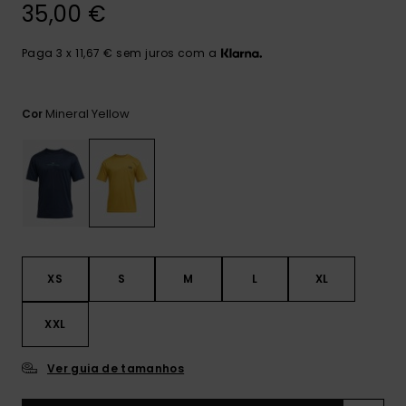
mais
35,00 €
frequentes e o
nosso
Paga 3 x 11,67 € sem juros com a
formulário de
contacto.
Consultar
Mineral Yellow
Cor
as FAQ
XS
S
M
L
XL
XXL
Ver guia de tamanhos