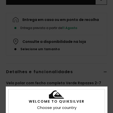
Entrega em casa ou em ponto de recolha
Entrega prevista a partir de
11 Agosto
Consulte a disponibilidade na loja
Selecione um tamanho
Detalhes e funcionalidades
Velo polar com fecho completo Verde Rapazes 2-7
Estilo
EQKPF03022
Código de Cor
ggq6
WELCOME TO QUIKSILVER
Características
Choose your country