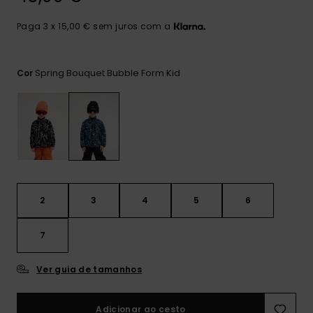
mais
frequentes e o
Paga 3 x 15,00 € sem juros com a
nosso
formulário de
contacto.
Spring Bouquet Bubble Form Kid
Cor
Consultar
as FAQ
2
3
4
5
6
7
Ver guia de tamanhos
Adicionar ao cesto