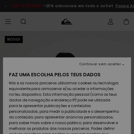
Avançar
para
DUPLA PROMO
-25% adicionais em todo o outlet
Poupa A
a
informação
do
produto
NOVO!
Acede à tua
HOMEM
Roupas
Roupas
Shop
Surf Shop
Artigos
Outlet
encomenda
Homem
Neve
Homem
Homem
MENINO
Envio
Acessórios
Acessórios
Artigos
Continuar sem aceitar
recém-
Surf Shop
Outlet
MULHER
chegados
Crianças
Artigos
Criança
FAZ UMA ESCOLHA PELOS TEUS DADOS
Devoluções
Neve
Nós e os nossos parceiros utilizamos cookies ou tecnologia
Calçado e
Calçado e
Criança
equivalente para armazenar e/ou aceder a informações
chinelos
chinelos
SURF
Pagamento
Highlights
Highlights
Outlet
no teu dispositivo. Esta informação pessoal (como os teus
Mulher
dados de navegação e endereço IP) pode ser utilizada
SNOW
Snow Shop
para te apresentar publicações e conteúdos
Cartão
Surfe/água
Surfe/água
Feminino
personalizados; para medir a publicidade e o desempenho
presente
Snow
Community
do conteúdo; para apresentar anúncios personalizados;
DUPLA
para saber mais sobre o nosso público; para desenvolver e
PROMO
melhorar os produtos dos nossos parceiros. Podes definir
Quiksilver
Snow
Neve
Highlights