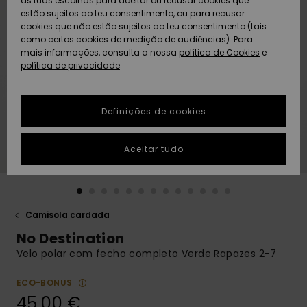
as tuas escolhas para aceitar ou recusar cookies que
Freedom
estão sujeitos ao teu consentimento, ou para recusar
cookies que não estão sujeitos ao teu consentimento (tais
AJUDA
Protecção de
como certos cookies de medição de audiências). Para
Artigos
Artigos
Community
dados
mais informações, consulta a nossa
recém-
recém-
política de Cookies
e
chegados
chegados
política de privacidade
SUSTAINABILITY
Guia de
tamanhos
LOCALIZADOR
Definições de cookies
Coleções
Highlights
DE LOJAS
Inicia uma
Aceitar tudo
CARTÃO
conversa para
PRESENTE
obteres a
resposta mais
rápida à tua
LISTA DE
pergunta.
DESEJO
Camisola cardada
Iniciar uma
No Destination
conversa
Velo polar com fecho completo Verde Rapazes 2-7
Encontra
respostas
ECO-BONUS
para as
45,00 €
perguntas