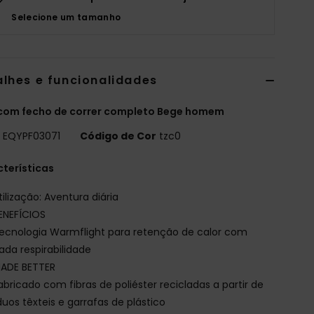
Selecione um tamanho
alhes e funcionalidades
 com fecho de correr completo Bege homem
o
EQYPF03071
Código de Cor
tzc0
terísticas
tilização: Aventura diária
ENEFÍCIOS
ecnologia Warmflight para retenção de calor com
ada respirabilidade
ADE BETTER
abricado com fibras de poliéster recicladas a partir de
duos têxteis e garrafas de plástico