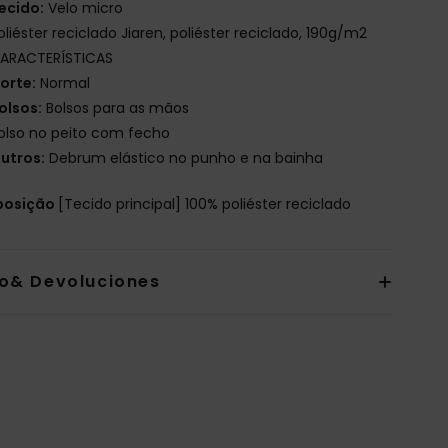
ecido:
Velo micro
oliéster reciclado Jiaren, poliéster reciclado, 190g/m2
ARACTERÍSTICAS
orte:
Normal
olsos:
Bolsos para as mãos
olso no peito com fecho
utros:
Debrum elástico no punho e na bainha
osição
[Tecido principal] 100% poliéster reciclado
io& Devoluciones