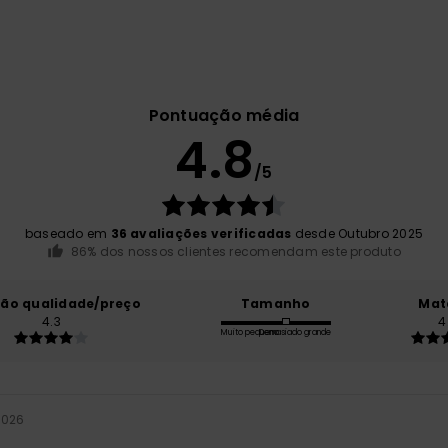
Pontuação média
4.8
/5
baseado em
36 avaliações verificadas
desde Outubro 2025
86% dos nossos clientes recomendam este produto
ção qualidade/preço
Tamanho
Mat
4.3
4
Muito pequeno
Demasiado grande
2026