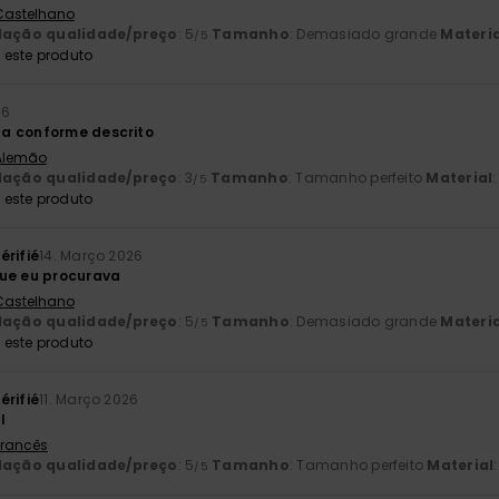
 Castelhano
lação qualidade/preço
: 5
Tamanho
: Demasiado grande
Materia
/5
este produto
26
a conforme descrito
 Alemão
lação qualidade/preço
: 3
Tamanho
: Tamanho perfeito
Material
:
/5
este produto
érifié
14. Março 2026
que eu procurava
 Castelhano
lação qualidade/preço
: 5
Tamanho
: Demasiado grande
Materia
/5
este produto
érifié
11. Março 2026
l
 Francês
lação qualidade/preço
: 5
Tamanho
: Tamanho perfeito
Material
/5