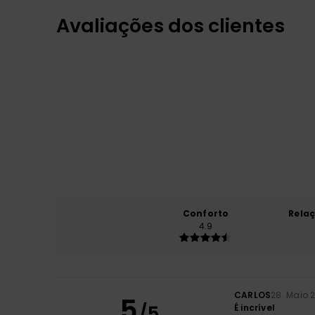
Avaliações dos clientes
Conforto
Rela
4.9
CARLOS
28. Maio 
5
/5
É incrível