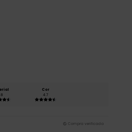
erial
Cor
.8
4.7
Compra verificada