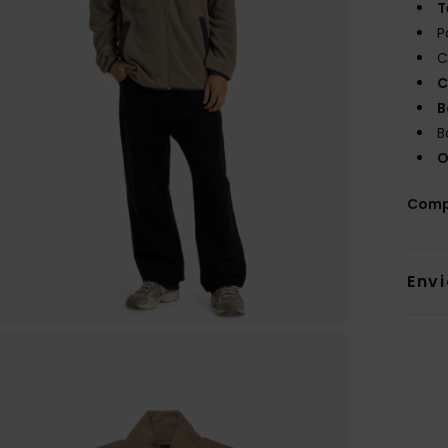
T
P
C
C
B
B
O
Comp
Env