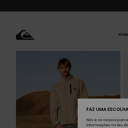
Avançar
para
a
informação
do
produto
HO
FAZ UMA ESCOLHA
Nós e os nossos parce
informações no teu di