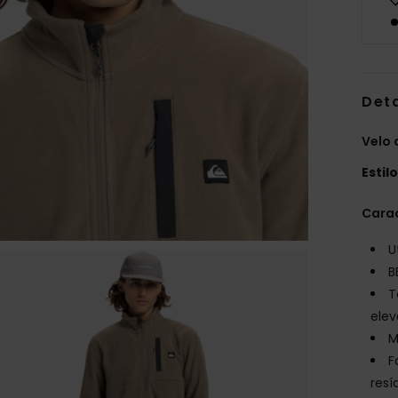
Det
Velo
Estil
Carac
U
B
T
elev
M
F
resí