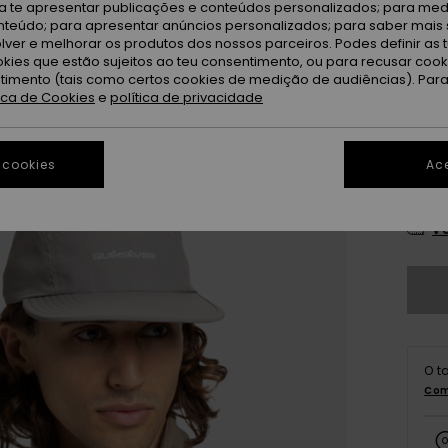
ra te apresentar publicações e conteúdos personalizados; para medi
Fa
Cor
eúdo; para apresentar anúncios personalizados; para saber mais 
lver e melhorar os produtos dos nossos parceiros. Podes definir as 
okies que estão sujeitos ao teu consentimento, ou para recusar coo
ntimento (tais como certos cookies de medição de audiências). Par
tica de Cookies
e
política de privacidade
 cookies
Ace
X
Ve
O t
Com