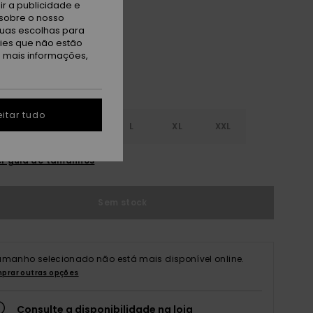
r a publicidade e
llen Rock
sobre o nosso
tuas escolhas para
kies que não estão
a mais informações,
itar tudo
S
S
M
L
XL
XXL
r guia de tamanhos
Sem stock
amanho selecionado não está mais disponível online.
prar outras opções
Consulte a disponibilidade na loja