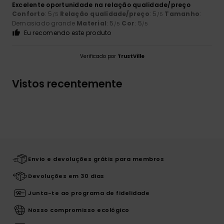
Excelente oportunidade na relação qualidade/preço
Conforto
: 5
Relação qualidade/preço
: 5
Tamanho
:
/5
/5
Demasiado grande
Material
: 5
Cor
: 5
/5
/5
Eu recomendo este produto
Verificado por
TrustVille
Vistos recentemente
Envio e devoluções grátis para membros
Devoluções em 30 dias
Junta-te ao programa de fidelidade
Nosso compromisso ecológico