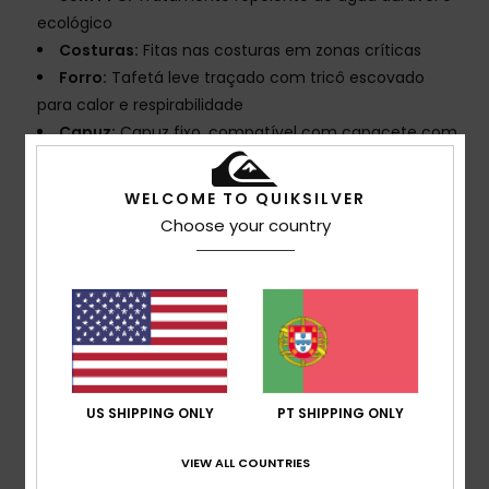
ecológico
Costuras:
Fitas nas costuras em zonas críticas
Forro:
Tafetá leve traçado com tricô escovado
para calor e respirabilidade
Capuz:
Capuz fixo, compatível com capacete com
sistema de ajuste de bloqueio de cordão
Polaina:
Polaina
WELCOME TO QUIKSILVER
Bolsos:
Bolso para cartão na manga
Choose your country
Bolso no peito
2 bolsos com material de aquecimento para as
mãos
Bolso interior para tecnologias
Bolso de rede interno grande
Ven
US SHIPPING ONLY
PT SHIPPING ONLY
Composição
[Tecido principal] 58% poliéster reciclado,
42% poliéster
VIEW ALL COUNTRIES