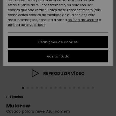
as tuas escolhas para aceitar ou recusar cookies que
Freedom
estão sujeitos ao teu consentimento, ou para recusar
cookies que não estão sujeitos ao teu consentimento (tais
AJUDA
Protecção de
como certos cookies de medição de audiências). Para
Artigos
Artigos
Community
dados
mais informações, consulta a nossa
recém-
recém-
política de Cookies
e
chegados
chegados
política de privacidade
SUSTAINABILITY
Guia de
tamanhos
LOCALIZADOR
Definições de cookies
Coleções
Highlights
DE LOJAS
Inicia uma
Aceitar tudo
CARTÃO
conversa para
PRESENTE
obteres a
resposta mais
rápida à tua
REPRODUZIR VÍDEO
LISTA DE
pergunta.
DESEJO
Iniciar uma
conversa
Térmico
Encontra
respostas
Muldrow
para as
Casaco para a neve Azul Homem
perguntas