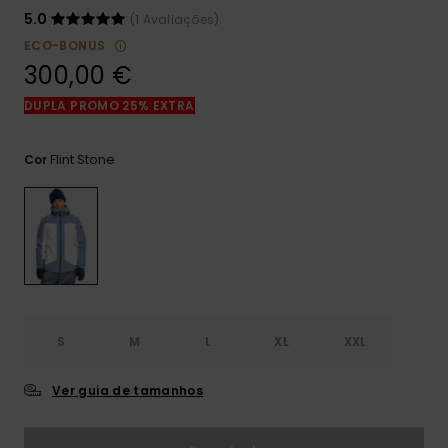
mais
5.0
(1 Avaliações)
frequentes e o
nosso
ECO-BONUS
formulário de
300,00 €
contacto.
DUPLA PROMO 25% EXTRA
Consultar
as FAQ
Flint Stone
Cor
S
M
L
XL
XXL
Ver guia de tamanhos