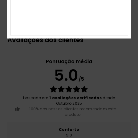
Envio& Devoluciones
Avaliações dos clientes
Pontuação média
5.0
/5
baseado em
1 avaliações verificadas
desde
Outubro 2025
100% dos nossos clientes recomendam este
produto
Conforto
5.0