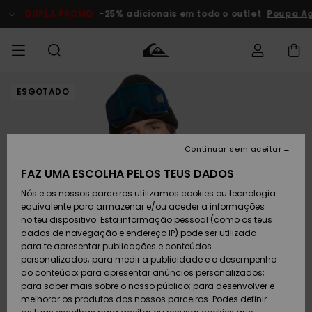
Avançar
para
DUPLA PROMO
-25% adicionais em todo o outlet
Poupa A
a
informação
do
produto
ESGOTADO
Acede à tua
HOMEM
Roupas
Roupas
Shop
Surf Shop
Artigos
Outlet
encomenda
Homem
Neve
Homem
Homem
MENINO
Envio
Acessórios
Acessórios
Artigos
Continuar sem aceitar
recém-
Surf Shop
Outlet
MULHER
chegados
Crianças
Artigos
Criança
FAZ UMA ESCOLHA PELOS TEUS DADOS
Devoluções
Neve
Nós e os nossos parceiros utilizamos cookies ou tecnologia
Calçado e
Calçado e
Criança
equivalente para armazenar e/ou aceder a informações
chinelos
chinelos
SURF
Pagamento
Highlights
Highlights
Outlet
no teu dispositivo. Esta informação pessoal (como os teus
Mulher
dados de navegação e endereço IP) pode ser utilizada
SNOW
Snow Shop
para te apresentar publicações e conteúdos
Cartão
Surfe/água
Surfe/água
Feminino
personalizados; para medir a publicidade e o desempenho
presente
Snow
Community
do conteúdo; para apresentar anúncios personalizados;
DUPLA
para saber mais sobre o nosso público; para desenvolver e
PROMO
melhorar os produtos dos nossos parceiros. Podes definir
Quiksilver
Snow
Neve
Highlights