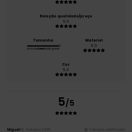
Relação qualidade/preço
5.0
Tamanho
Material
5.0
Muito pequeno
Demasiado grande
Cor
5.0
5
/5
Miguel
16. Outubro 2025
Compra verificada