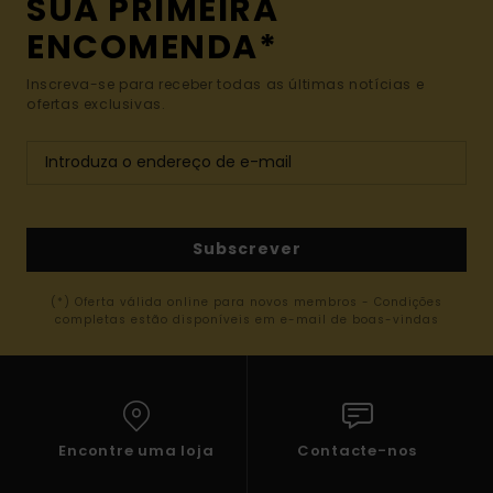
SUA PRIMEIRA
ENCOMENDA*
Inscreva-se para receber todas as últimas notícias e
ofertas exclusivas.
Subscrever
(*) Oferta válida online para novos membros - Condições
completas estão disponíveis em e-mail de boas-vindas
Encontre uma loja
Contacte-nos