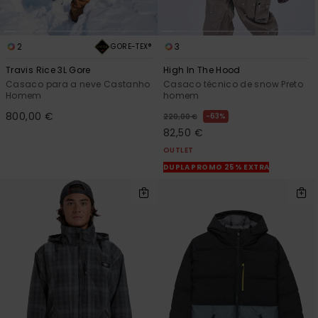
2
3
GORE-TEX®
Travis Rice 3L Gore
High In The Hood
Casaco para a neve Castanho
Casaco técnico de snow Preto
Homem
homem
800,00 €
63%
220,00 €
82,50 €
OUTLET
DUPLA PROMO 25% EXTRA