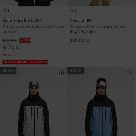
3
2
Sycamore Solid 20K
Dawson 10K
Casaco técnico de snow Verde
Casaco técnico para a neve
homem
Bege Homem
220,00 €
63%
250,00 €
93,75 €
OUTLET
DUPLA PROMO 25% EXTRA
NOVO!
NOVO!