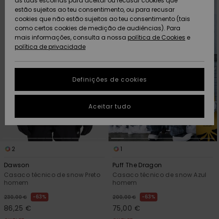
as tuas escolhas para aceitar ou recusar cookies que
Freedom
para
para
procurar
ordenar
estão sujeitos ao teu consentimento, ou para recusar
critérios
por
de
cookies que não estão sujeitos ao teu consentimento (tais
AJUDA
filtragem
Protecção de
como certos cookies de medição de audiências). Para
Artigos
Artigos
Community
dados
mais informações, consulta a nossa
recém-
recém-
política de Cookies
e
chegados
chegados
política de privacidade
SUSTAINABILITY
Guia de
tamanhos
LOCALIZADOR
Definições de cookies
Coleções
Highlights
DE LOJAS
Inicia uma
Aceitar tudo
CARTÃO
conversa para
PRESENTE
obteres a
resposta mais
rápida à tua
LISTA DE
pergunta.
2
1
DESEJO
Iniciar uma
Dawson
Puff The Dragon
conversa
Casaco técnico de snow Preto
Casaco técnico de snow Azul
homem
homem
Encontra
respostas
63%
63%
230,00 €
200,00 €
para as
86,25 €
75,00 €
perguntas