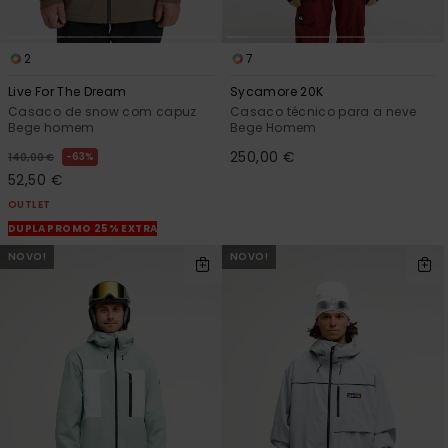
2
7
Live For The Dream
Sycamore 20K
Casaco de snow com capuz
Casaco técnico para a neve
Bege homem
Bege Homem
250,00 €
63%
140,00 €
52,50 €
OUTLET
DUPLA PROMO 25% EXTRA
NOVO!
NOVO!