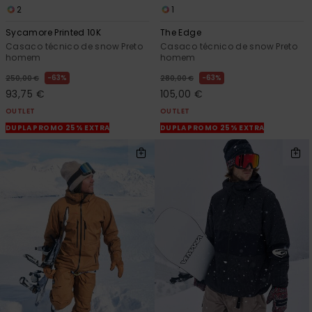
2
1
Sycamore Printed 10K
The Edge
Casaco técnico de snow Preto
Casaco técnico de snow Preto
homem
homem
63%
63%
250,00 €
280,00 €
93,75 €
105,00 €
OUTLET
OUTLET
DUPLA PROMO 25% EXTRA
DUPLA PROMO 25% EXTRA