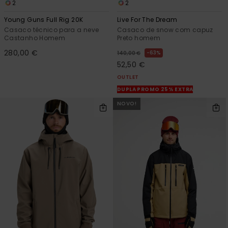
2
2
Young Guns Full Rig 20K
Live For The Dream
Casaco técnico para a neve
Casaco de snow com capuz
Castanho Homem
Preto homem
280,00 €
63%
140,00 €
52,50 €
OUTLET
DUPLA PROMO 25% EXTRA
NOVO!