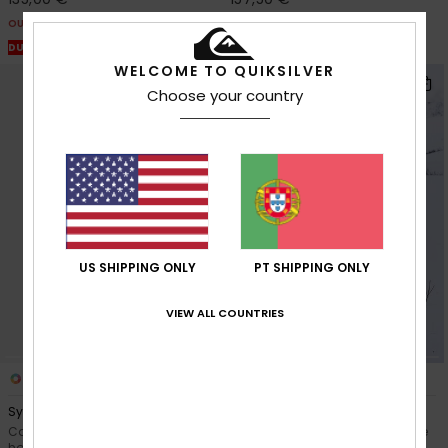
OUTLET
OUTLET
DUPLA PROMO 25% EXTRA
DUPLA PROMO 25% EXTRA
WELCOME TO QUIKSILVER
Choose your country
US SHIPPING ONLY
PT SHIPPING ONLY
VIEW ALL COUNTRIES
2
1
Sycamore Printed 10K
Steeze
Casaco técnico de snow Preto
Casaco técnico de snow Bege
homem
homem