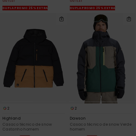
OUTLET
OUTLET
mais
frequentes e o
DUPLA PROMO 25% EXTRA
DUPLA PROMO 25% EXTRA
nosso
formulário de
contacto.
Consultar
as FAQ
2
2
Highland
Dawson
Casaco técnico de snow
Casaco técnico de snow Verde
Castanho homem
homem