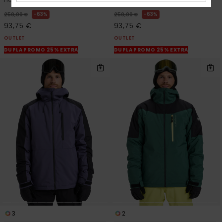
63%
63%
250,00 €
250,00 €
93,75 €
93,75 €
OUTLET
OUTLET
DUPLA PROMO 25% EXTRA
DUPLA PROMO 25% EXTRA
3
2