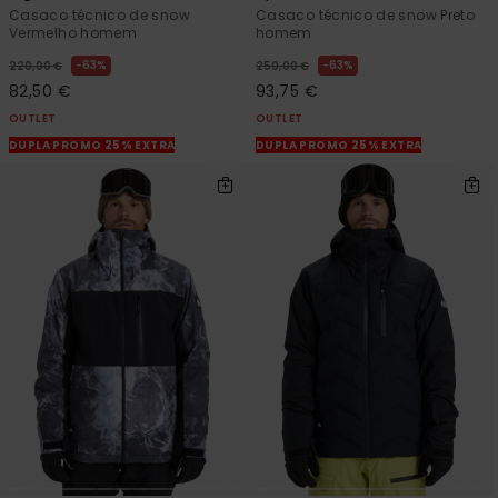
Casaco técnico de snow
Casaco técnico de snow Preto
Vermelho homem
homem
63%
63%
220,00 €
250,00 €
82,50 €
93,75 €
OUTLET
OUTLET
DUPLA PROMO 25% EXTRA
DUPLA PROMO 25% EXTRA