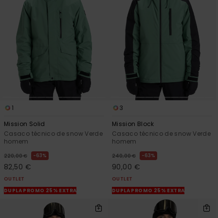
1
3
Mission Solid
Mission Block
Casaco técnico de snow Verde
Casaco técnico de snow Verde
homem
homem
63%
63%
220,00 €
240,00 €
82,50 €
90,00 €
OUTLET
OUTLET
DUPLA PROMO 25% EXTRA
DUPLA PROMO 25% EXTRA