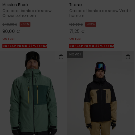
Mission Block
Titano
Casaco técnico de snow
Casaco técnico de snow Verde
Cinzento homem
homem
63%
63%
240,00 €
190,00 €
90,00 €
71,25 €
OUTLET
OUTLET
DUPLA PROMO 25% EXTRA
DUPLA PROMO 25% EXTRA
NOVO!