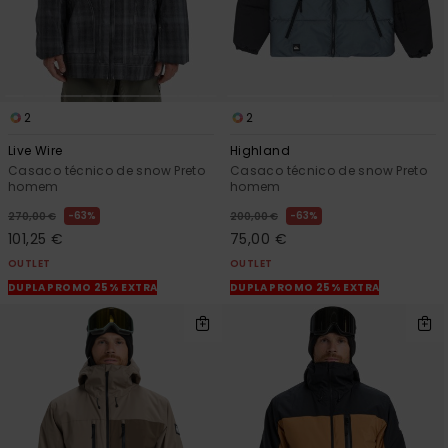
2
2
Live Wire
Highland
Casaco técnico de snow Preto
Casaco técnico de snow Preto
homem
homem
63%
63%
270,00 €
200,00 €
101,25 €
75,00 €
OUTLET
OUTLET
DUPLA PROMO 25% EXTRA
DUPLA PROMO 25% EXTRA