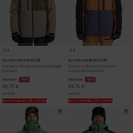
3
3
Sycamore Solid 20K
Sycamore Block 20K
Casaco técnico de snow Bege
Casaco técnico de snow
homem
Castanho homem
63%
63%
250,00 €
250,00 €
93,75 €
93,75 €
OUTLET
OUTLET
DUPLA PROMO 25% EXTRA
DUPLA PROMO 25% EXTRA