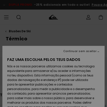
Avançar
para
DUPLA PROMO
-25% adicionais em todo o outlet
Poupa Agora
a
seleção
da
grelha
de
produtos
Blusões De Ski
Acede à tua
HOMEM
Roupas
Roupas
Shop
Surf Shop
Artigos
Outlet
encomenda
Térmico
Homem
Neve
Homem
Homem
MENINO
Envio
Acessórios
Acessórios
Artigos
Continuar sem aceitar
recém-
Surf Shop
Outlet
MULHER
chegados
Crianças
Artigos
Criança
FAZ UMA ESCOLHA PELOS TEUS DADOS
Devoluções
Neve
Nós e os nossos parceiros utilizamos cookies ou tecnologia
Calçado e
Calçado e
Fica atento/a, os produtos voltam em
Criança
equivalente para armazenar e/ou aceder a informações
chinelos
chinelos
SURF
breve
Pagamento
Highlights
Highlights
Outlet
no teu dispositivo. Esta informação pessoal (como os teus
Mulher
dados de navegação e endereço IP) pode ser utilizada
SNOW
Snow Shop
para te apresentar publicações e conteúdos
Cartão
Surfe/água
Surfe/água
Feminino
personalizados; para medir a publicidade e o desempenho
presente
Snow
Community
do conteúdo; para apresentar anúncios personalizados;
Também poderás gostar
DUPLA
para saber mais sobre o nosso público; para desenvolver e
PROMO
melhorar os produtos dos nossos parceiros. Podes definir
Quiksilver
Snow
Neve
Highlights
Avançar
Avançar