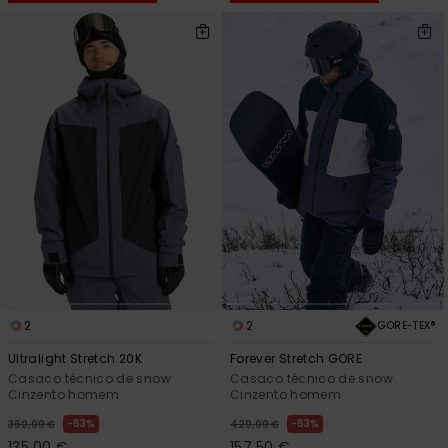
2
2
GORE-TEX®
Ultralight Stretch 20K
Forever Stretch GORE
Casaco técnico de snow
Casaco técnico de snow
Cinzento homem
Cinzento homem
63%
63%
360,00 €
420,00 €
135,00 €
157,50 €