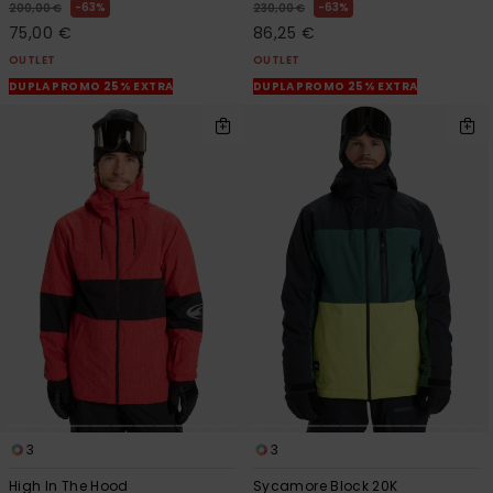
63%
63%
200,00 €
230,00 €
75,00 €
86,25 €
OUTLET
OUTLET
DUPLA PROMO 25% EXTRA
DUPLA PROMO 25% EXTRA
3
3
High In The Hood
Sycamore Block 20K