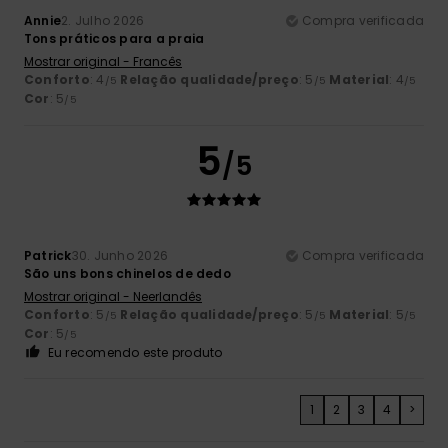
Annie
2. Julho 2026
Compra verificada
Tons práticos para a praia
Mostrar original - Francês
Conforto
: 4
Relação qualidade/preço
: 5
Material
: 4
/5
/5
/5
Cor
: 5
/5
5
/5
Patrick
30. Junho 2026
Compra verificada
São uns bons chinelos de dedo
Mostrar original - Neerlandês
Conforto
: 5
Relação qualidade/preço
: 5
Material
: 5
/5
/5
/5
Cor
: 5
/5
Eu recomendo este produto
1
2
3
4
>