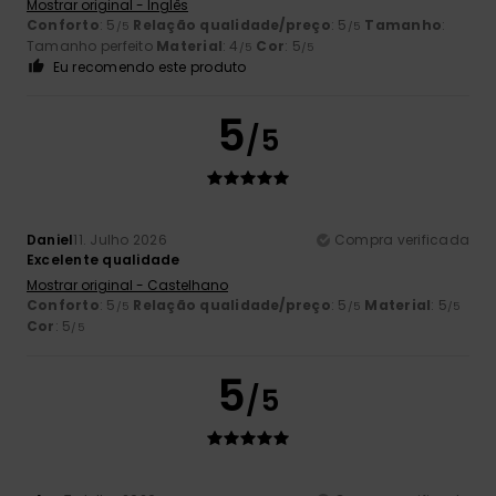
Mostrar original - Inglês
Conforto
: 5
Relação qualidade/preço
: 5
Tamanho
:
/5
/5
Tamanho perfeito
Material
: 4
Cor
: 5
/5
/5
Eu recomendo este produto
5
/5
Daniel
11. Julho 2026
Compra verificada
Excelente qualidade
Mostrar original - Castelhano
Conforto
: 5
Relação qualidade/preço
: 5
Material
: 5
/5
/5
/5
Cor
: 5
/5
5
/5