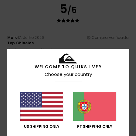
5
/5
Marc
17. Julho 2026
Compra verificada
Top Chinelos
Mostrar original - Alemão
Conforto
: 5
Relação qualidade/preço
: 5
Tamanho
:
/5
/5
Tamanho perfeito
Material
: 5
Cor
: 5
/5
/5
WELCOME TO QUIKSILVER
Eu recomendo este produto
Choose your country
5
/5
Pierrick
15. Julho 2026
Compra verificada
Estão disponíveis vários tamanhos
US SHIPPING ONLY
PT SHIPPING ONLY
Mostrar original - Francês
Conforto
: 5
Relação qualidade/preço
: 5
Tamanho
:
/5
/5