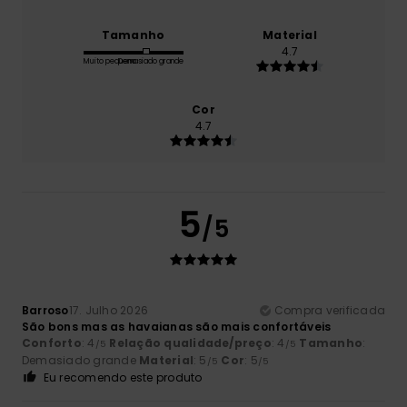
Tamanho
Material
4.7
Muito pequeno
Demasiado grande
Cor
4.7
5
/5
Barroso
17. Julho 2026
Compra verificada
São bons mas as havaianas são mais confortáveis
Conforto
: 4
Relação qualidade/preço
: 4
Tamanho
:
/5
/5
Demasiado grande
Material
: 5
Cor
: 5
/5
/5
Eu recomendo este produto