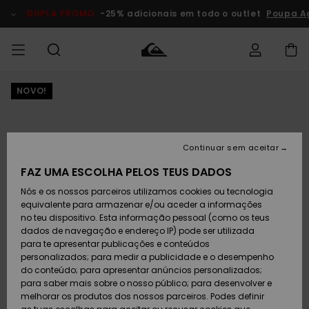
Avançar
para
DUPLA PROMO
-25% adicionais em todo o outlet
Poupa A
a
informação
do
produto
NOVO!
Acede à tua
HOMEM
Roupas
Roupas
Shop
Surf Shop
Artigos
Outlet
encomenda
Homem
Neve
Homem
Homem
MENINO
Envio
Acessórios
Acessórios
Artigos
Continuar sem aceitar
recém-
Surf Shop
Outlet
MULHER
chegados
Crianças
Artigos
Criança
FAZ UMA ESCOLHA PELOS TEUS DADOS
Devoluções
Neve
Nós e os nossos parceiros utilizamos cookies ou tecnologia
Calçado e
Calçado e
Criança
equivalente para armazenar e/ou aceder a informações
chinelos
chinelos
SURF
Pagamento
Highlights
Highlights
Outlet
no teu dispositivo. Esta informação pessoal (como os teus
Mulher
dados de navegação e endereço IP) pode ser utilizada
SNOW
Snow Shop
para te apresentar publicações e conteúdos
Cartão
Surfe/água
Surfe/água
Feminino
personalizados; para medir a publicidade e o desempenho
presente
Snow
Community
do conteúdo; para apresentar anúncios personalizados;
DUPLA
para saber mais sobre o nosso público; para desenvolver e
PROMO
melhorar os produtos dos nossos parceiros. Podes definir
Quiksilver
Snow
Neve
Highlights