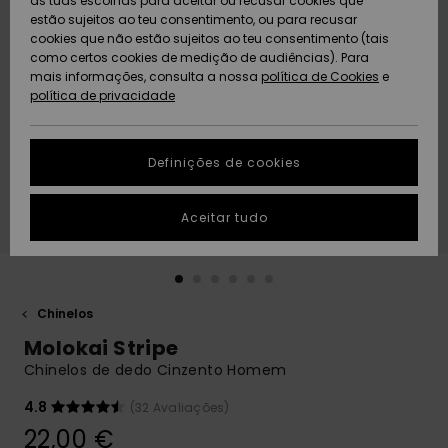
as tuas escolhas para aceitar ou recusar cookies que
Freedom
estão sujeitos ao teu consentimento, ou para recusar
cookies que não estão sujeitos ao teu consentimento (tais
AJUDA
Protecção de
como certos cookies de medição de audiências). Para
Artigos
Artigos
Community
dados
mais informações, consulta a nossa
recém-
recém-
política de Cookies
e
chegados
chegados
política de privacidade
SUSTAINABILITY
Guia de
tamanhos
LOCALIZADOR
Definições de cookies
Coleções
Highlights
DE LOJAS
Inicia uma
Aceitar tudo
CARTÃO
conversa para
PRESENTE
obteres a
resposta mais
rápida à tua
LISTA DE
pergunta.
DESEJO
Chinelos
Iniciar uma
Molokai Stripe
conversa
Chinelos de dedo Cinzento Homem
Encontra
respostas
4.8
(32 Avaliações)
para as
22,00 €
perguntas