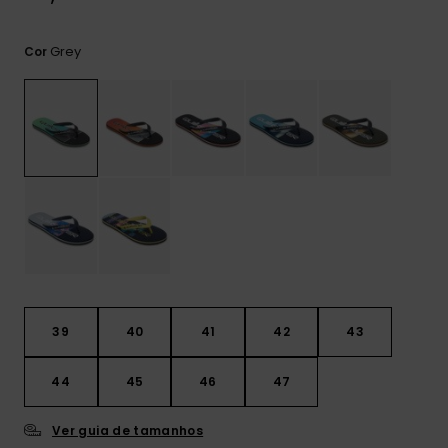
mais
frequentes e o
nosso
Grey
Cor
formulário de
contacto.
Consultar
as FAQ
39
40
41
42
43
44
45
46
47
Ver guia de tamanhos