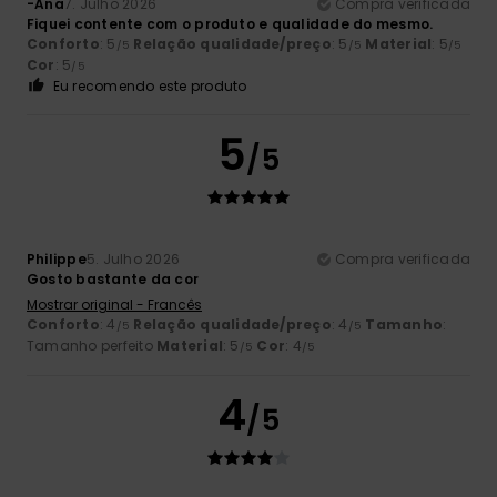
-Ana
7. Julho 2026
Compra verificada
Fiquei contente com o produto e qualidade do mesmo.
Conforto
: 5
Relação qualidade/preço
: 5
Material
: 5
/5
/5
/5
Cor
: 5
/5
Eu recomendo este produto
5
/5
Philippe
5. Julho 2026
Compra verificada
Gosto bastante da cor
Mostrar original - Francês
Conforto
: 4
Relação qualidade/preço
: 4
Tamanho
:
/5
/5
Tamanho perfeito
Material
: 5
Cor
: 4
/5
/5
4
/5