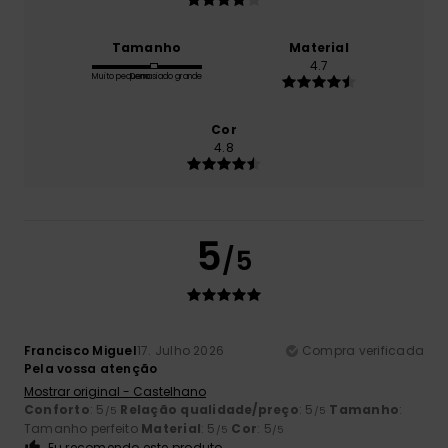
Tamanho
Material
4.7
Muito pequeno
Demasiado grande
Cor
4.8
5
/5
Francisco Miguel
17. Julho 2026
Compra verificada
Pela vossa atenção
Mostrar original - Castelhano
Conforto
: 5
Relação qualidade/preço
: 5
Tamanho
:
/5
/5
Tamanho perfeito
Material
: 5
Cor
: 5
/5
/5
Eu recomendo este produto