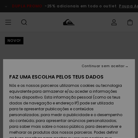
Avançar
para
DUPLA PROMO
-25% adicionais em todo o outlet
Poupa A
a
informação
do
produto
NOVO!
Acede à tua
HOMEM
Roupas
Roupas
Shop
Surf Shop
Artigos
Outlet
encomenda
Homem
Neve
Homem
Homem
MENINO
Envio
Acessórios
Acessórios
Artigos
Continuar sem aceitar
recém-
Surf Shop
Outlet
MULHER
chegados
Crianças
Artigos
Criança
FAZ UMA ESCOLHA PELOS TEUS DADOS
Devoluções
Neve
Nós e os nossos parceiros utilizamos cookies ou tecnologia
Calçado e
Calçado e
Criança
equivalente para armazenar e/ou aceder a informações
chinelos
chinelos
SURF
Pagamento
Highlights
Highlights
Outlet
no teu dispositivo. Esta informação pessoal (como os teus
Mulher
dados de navegação e endereço IP) pode ser utilizada
SNOW
Snow Shop
para te apresentar publicações e conteúdos
Cartão
Surfe/água
Surfe/água
Feminino
personalizados; para medir a publicidade e o desempenho
presente
Snow
Community
do conteúdo; para apresentar anúncios personalizados;
DUPLA
para saber mais sobre o nosso público; para desenvolver e
PROMO
melhorar os produtos dos nossos parceiros. Podes definir
Quiksilver
Snow
Neve
Highlights