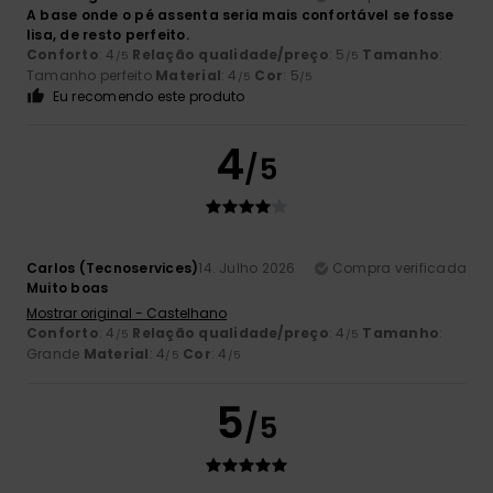
A base onde o pé assenta seria mais confortável se fosse
lisa, de resto perfeito.
Conforto
: 4
Relação qualidade/preço
: 5
Tamanho
:
/5
/5
Tamanho perfeito
Material
: 4
Cor
: 5
/5
/5
Eu recomendo este produto
4
/5
Carlos (Tecnoservices)
14. Julho 2026
Compra verificada
Muito boas
Mostrar original - Castelhano
Conforto
: 4
Relação qualidade/preço
: 4
Tamanho
:
/5
/5
Grande
Material
: 4
Cor
: 4
/5
/5
5
/5