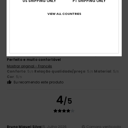
US SHIPPING ONLY
PT SHIPPING ONLY
Tamanho perfeito
Material
: 5
Cor
: 5
/5
/5
Eu recomendo este produto
VIEW ALL COUNTRIES
5
/5
Jean Louis
16. Julho 2026
Compra verificada
Perfeito e muito confortável
Mostrar original - Francês
Conforto
: 5
Relação qualidade/preço
: 5
Material
: 5
/5
/5
/5
Cor
: 5
/5
Eu recomendo este produto
4
/5
Bruno Miguel Silva
15. Julho 2026
Compra verificada