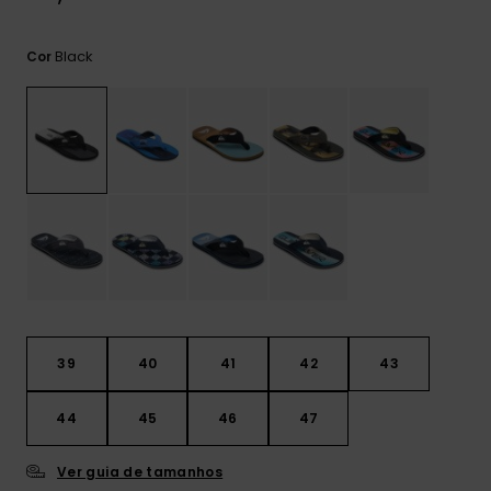
mais
frequentes e o
nosso
Black
Cor
formulário de
contacto.
Consultar
as FAQ
39
40
41
42
43
44
45
46
47
Ver guia de tamanhos