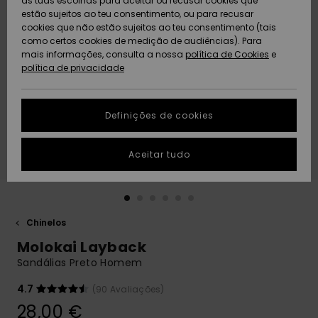
as tuas escolhas para aceitar ou recusar cookies que
Freedom
estão sujeitos ao teu consentimento, ou para recusar
cookies que não estão sujeitos ao teu consentimento (tais
AJUDA
Protecção de
como certos cookies de medição de audiências). Para
Artigos
Artigos
Community
dados
mais informações, consulta a nossa
recém-
recém-
política de Cookies
e
chegados
chegados
política de privacidade
SUSTAINABILITY
Guia de
tamanhos
LOCALIZADOR
Definições de cookies
Coleções
Highlights
DE LOJAS
Inicia uma
Aceitar tudo
CARTÃO
conversa para
PRESENTE
obteres a
resposta mais
rápida à tua
LISTA DE
pergunta.
DESEJO
Chinelos
Iniciar uma
Molokai Layback
conversa
Sandálias Preto Homem
Encontra
respostas
4.7
(90 Avaliações)
para as
28,00 €
perguntas