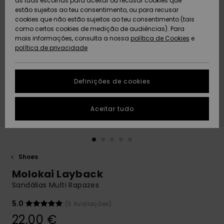
as tuas escolhas para aceitar ou recusar cookies que
Freedom
estão sujeitos ao teu consentimento, ou para recusar
cookies que não estão sujeitos ao teu consentimento (tais
AJUDA
Protecção de
como certos cookies de medição de audiências). Para
Artigos
Artigos
Community
dados
mais informações, consulta a nossa
recém-
recém-
política de Cookies
e
chegados
chegados
política de privacidade
SUSTAINABILITY
Guia de
tamanhos
LOCALIZADOR
Definições de cookies
Coleções
Highlights
DE LOJAS
Inicia uma
Aceitar tudo
CARTÃO
conversa para
PRESENTE
obteres a
resposta mais
rápida à tua
LISTA DE
pergunta.
DESEJO
Shoes
Iniciar uma
Molokai Layback
conversa
Sandálias Multi Rapazes
Encontra
respostas
5.0
(5 Avaliações)
para as
22,00 €
perguntas