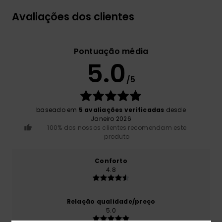
Avaliações dos clientes
Pontuação média
5.0
/5
baseado em
5 avaliações verificadas
desde
Janeiro 2026
100% dos nossos clientes recomendam este
produto
Conforto
4.8
Relação qualidade/preço
5.0