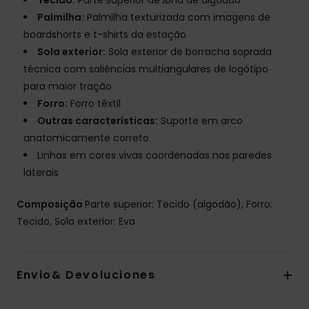
Tecido:
Parte superior de lona de algodão
Palmilha:
Palmilha texturizada com imagens de
boardshorts e t-shirts da estação
Sola exterior:
Sola exterior de borracha soprada
técnica com saliências multiangulares de logótipo
para maior tração
Forro:
Forro têxtil
Outras características:
Suporte em arco
anatomicamente correto
Linhas em cores vivas coordenadas nas paredes
laterais
Composição
Parte superior: Tecido (algodão), Forro:
Tecido, Sola exterior: Eva
Envio& Devoluciones