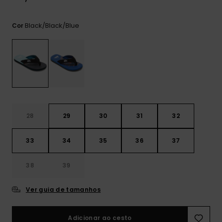
mais
frequentes e o
nosso
Black/black/blue
Cor
formulário de
contacto.
Consultar
as FAQ
28
29
30
31
32
33
34
35
36
37
38
39
Ver guia de tamanhos
Adicionar ao cesto