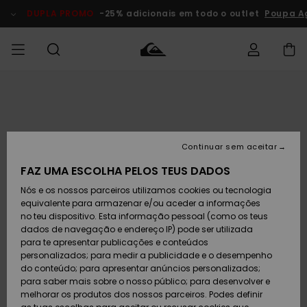
Avançar
para
DUPLA PROMO
-25% adicionais em todo o outlet
Poupa A
a
informação
do
produto
Acede à tua
HOMEM
Roupas
Roupas
Shop
Surf Shop
Artigos
Outlet
encomenda
Homem
Neve
Homem
Homem
MENINO
Envio
Acessórios
Acessórios
Artigos
Continuar sem aceitar
recém-
Surf Shop
Outlet
MULHER
chegados
Crianças
Artigos
Criança
FAZ UMA ESCOLHA PELOS TEUS DADOS
Devoluções
Neve
Nós e os nossos parceiros utilizamos cookies ou tecnologia
Calçado e
Calçado e
Criança
equivalente para armazenar e/ou aceder a informações
chinelos
chinelos
SURF
Pagamento
Highlights
Highlights
Outlet
no teu dispositivo. Esta informação pessoal (como os teus
Mulher
dados de navegação e endereço IP) pode ser utilizada
SNOW
Snow Shop
para te apresentar publicações e conteúdos
Cartão
Surfe/água
Surfe/água
Feminino
personalizados; para medir a publicidade e o desempenho
presente
Snow
Community
do conteúdo; para apresentar anúncios personalizados;
DUPLA
para saber mais sobre o nosso público; para desenvolver e
PROMO
melhorar os produtos dos nossos parceiros. Podes definir
Quiksilver
Snow
Neve
Highlights