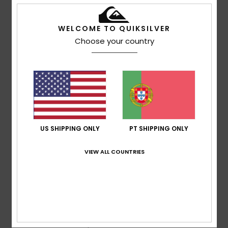
Tamanho
Material
WELCOME TO QUIKSILVER
5.0
Muito pequeno
Demasiado grande
Choose your country
Cor
5.0
5
/5
US SHIPPING ONLY
PT SHIPPING ONLY
VIEW ALL COUNTRIES
Maria
16. Julho 2026
Compra verificada
Gostei do produto
Mostrar original - Castelhano
Conforto
: 4
Relação qualidade/preço
: 5
Tamanho
:
/5
/5
Pequeno
Material
: 5
Cor
: 5
/5
/5
Eu recomendo este produto