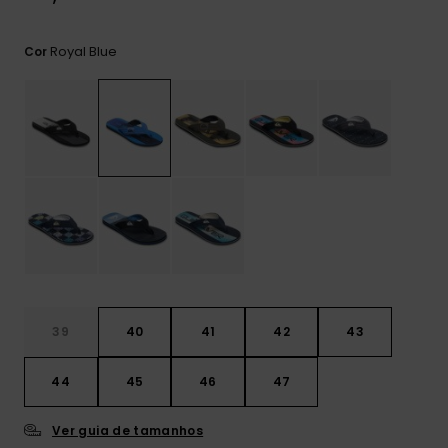
mais
frequentes e o
nosso
Royal Blue
Cor
formulário de
contacto.
Consultar
as FAQ
39
40
41
42
43
44
45
46
47
Ver guia de tamanhos