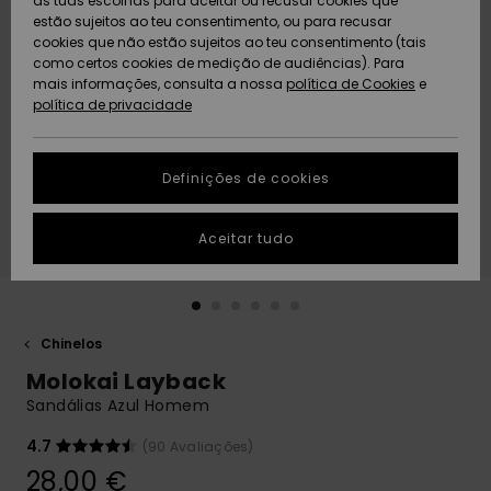
as tuas escolhas para aceitar ou recusar cookies que
Freedom
estão sujeitos ao teu consentimento, ou para recusar
cookies que não estão sujeitos ao teu consentimento (tais
AJUDA
Protecção de
como certos cookies de medição de audiências). Para
Artigos
Artigos
Community
dados
mais informações, consulta a nossa
recém-
recém-
política de Cookies
e
chegados
chegados
política de privacidade
SUSTAINABILITY
Guia de
tamanhos
LOCALIZADOR
Definições de cookies
Coleções
Highlights
DE LOJAS
Inicia uma
Aceitar tudo
CARTÃO
conversa para
PRESENTE
obteres a
resposta mais
rápida à tua
LISTA DE
pergunta.
DESEJO
Chinelos
Iniciar uma
Molokai Layback
conversa
Sandálias Azul Homem
Encontra
respostas
4.7
(90 Avaliações)
para as
28,00 €
perguntas