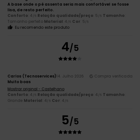
A base onde o pé assenta seria mais confortável se fosse
lisa, de resto perfeito.
Conforto
: 4
Relação qualidade/preço
: 5
Tamanho
:
/5
/5
Tamanho perfeito
Material
: 4
Cor
: 5
/5
/5
Eu recomendo este produto
4
/5
Carlos (Tecnoservices)
14. Julho 2026
Compra verificada
Muito boas
Mostrar original - Castelhano
Conforto
: 4
Relação qualidade/preço
: 4
Tamanho
:
/5
/5
Grande
Material
: 4
Cor
: 4
/5
/5
5
/5