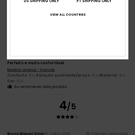
US SHIPPING ONLY
PT SHIPPING ONLY
Tamanho perfeito
Material
: 5
Cor
: 5
/5
/5
Eu recomendo este produto
VIEW ALL COUNTRIES
5
/5
Jean Louis
16. Julho 2026
Compra verificada
Perfeito e muito confortável
Mostrar original - Francês
Conforto
: 5
Relação qualidade/preço
: 5
Material
: 5
/5
/5
/5
Cor
: 5
/5
Eu recomendo este produto
4
/5
Bruno Miguel Silva
15. Julho 2026
Compra verificada