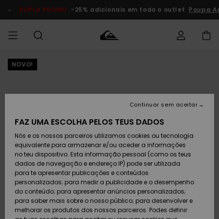
Avançar
para
DUPLA PROMO
-25% adicionais em todo o outlet
Poupa A
a
informação
do
produto
NOVO!
Acede à tua
HOMEM
Roupas
Roupas
Shop
Surf Shop
Artigos
Outlet
encomenda
Homem
Neve
Homem
Homem
MENINO
Envio
Acessórios
Acessórios
Artigos
Continuar sem aceitar
recém-
Surf Shop
Outlet
MULHER
chegados
Crianças
Artigos
Criança
FAZ UMA ESCOLHA PELOS TEUS DADOS
Devoluções
Neve
Nós e os nossos parceiros utilizamos cookies ou tecnologia
Calçado e
Calçado e
Criança
equivalente para armazenar e/ou aceder a informações
chinelos
chinelos
SURF
Pagamento
Highlights
Highlights
Outlet
no teu dispositivo. Esta informação pessoal (como os teus
Mulher
dados de navegação e endereço IP) pode ser utilizada
SNOW
Snow Shop
para te apresentar publicações e conteúdos
Cartão
Surfe/água
Surfe/água
Feminino
personalizados; para medir a publicidade e o desempenho
presente
Snow
Community
do conteúdo; para apresentar anúncios personalizados;
DUPLA
para saber mais sobre o nosso público; para desenvolver e
PROMO
melhorar os produtos dos nossos parceiros. Podes definir
Quiksilver
Snow
Neve
Highlights