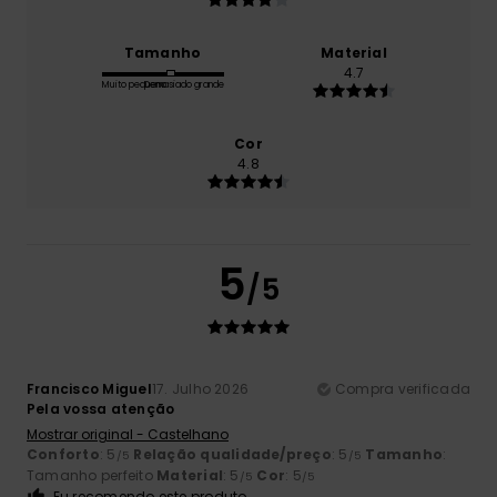
Tamanho
Material
4.7
Muito pequeno
Demasiado grande
Cor
4.8
5
/5
Francisco Miguel
17. Julho 2026
Compra verificada
Pela vossa atenção
Mostrar original - Castelhano
Conforto
: 5
Relação qualidade/preço
: 5
Tamanho
:
/5
/5
Tamanho perfeito
Material
: 5
Cor
: 5
/5
/5
Eu recomendo este produto