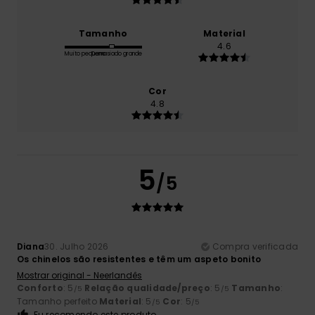
Tamanho
Material
4.6
Muito pequeno
Demasiado grande
Cor
4.8
5
/5
Diana
30. Julho 2026
Compra verificada
Os chinelos são resistentes e têm um aspeto bonito
Mostrar original - Neerlandês
Conforto
: 5
Relação qualidade/preço
: 5
Tamanho
:
/5
/5
Tamanho perfeito
Material
: 5
Cor
: 5
/5
/5
Eu recomendo este produto