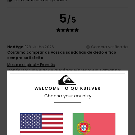
5
/5
Nadège F
28. Julho 2026
Compra verificada
Costumo comprar as vossas sandálias de dedo e fico
sempre satisfeita
Mostrar original - Francês
Conforto
: 5
Relação qualidade/preço
: 4
Tamanho
:
/5
/5
Tamanho perfeito
Material
: 5
Cor
: 5
/5
/5
Eu recomendo este produto
WELCOME TO QUIKSILVER
4
Choose your country
/5
Damian
21. Julho 2026
Compra verificada
Excelente cor, boa qualidade.