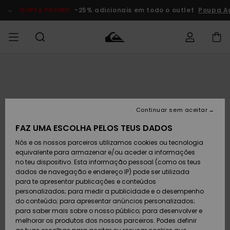
Avançar
para
DUPLA PROMO
-25% adicionais em todo o outlet
Poupa Ag
a
informação
do
produto
Acede à tua
HOMEM
Roupas
Roupas
Shop
Surf Shop
Artigos
Outlet
encomenda
Homem
Neve
Homem
Homem
MENINO
Envio
Acessórios
Acessórios
Artigos
Continuar sem aceitar
recém-
Surf Shop
Outlet
MULHER
chegados
Crianças
Artigos
Criança
FAZ UMA ESCOLHA PELOS TEUS DADOS
Devoluções
Neve
Nós e os nossos parceiros utilizamos cookies ou tecnologia
Calçado e
Calçado e
Criança
equivalente para armazenar e/ou aceder a informações
chinelos
chinelos
SURF
Pagamento
Highlights
Highlights
Outlet
no teu dispositivo. Esta informação pessoal (como os teus
Mulher
dados de navegação e endereço IP) pode ser utilizada
SNOW
Snow Shop
para te apresentar publicações e conteúdos
Cartão
Surfe/água
Surfe/água
Feminino
personalizados; para medir a publicidade e o desempenho
presente
Snow
Community
do conteúdo; para apresentar anúncios personalizados;
DUPLA
para saber mais sobre o nosso público; para desenvolver e
PROMO
melhorar os produtos dos nossos parceiros. Podes definir
Quiksilver
Snow
Neve
Highlights