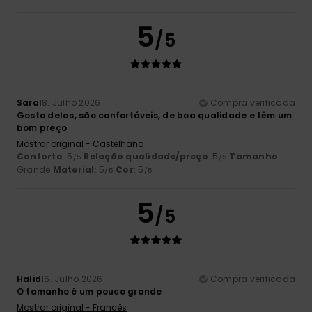
5
/5
Sara
18. Julho 2026
Compra verificada
Gosto delas, são confortáveis, de boa qualidade e têm um
bom preço
Mostrar original - Castelhano
Conforto
: 5
Relação qualidade/preço
: 5
Tamanho
:
/5
/5
Grande
Material
: 5
Cor
: 5
/5
/5
5
/5
Halid
16. Julho 2026
Compra verificada
O tamanho é um pouco grande
Mostrar original - Francês