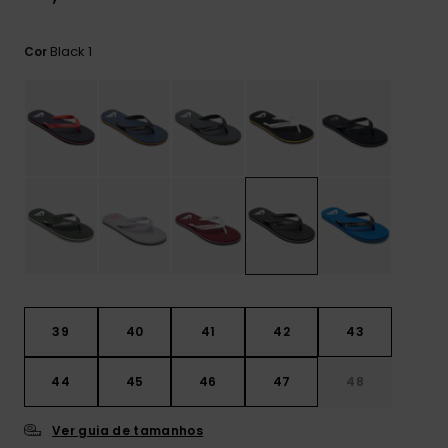
mais
frequentes e o
nosso
Black 1
Cor
formulário de
contacto.
Consultar
as FAQ
39
40
41
42
43
44
45
46
47
48
Ver guia de tamanhos