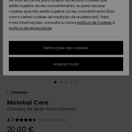
as tuas escolhas para aceitar ou recusar cookies que
Freedom
estão sujeitos ao teu consentimento, ou para recusar
cookies que não estão sujeitos ao teu consentimento (tais
AJUDA
Protecção de
como certos cookies de medição de audiências). Para
Artigos
Artigos
Community
dados
mais informações, consulta a nossa
recém-
recém-
política de Cookies
e
chegados
chegados
política de privacidade
SUSTAINABILITY
Guia de
tamanhos
LOCALIZADOR
Definições de cookies
Coleções
Highlights
DE LOJAS
Inicia uma
Aceitar tudo
CARTÃO
conversa para
PRESENTE
obteres a
resposta mais
rápida à tua
LISTA DE
pergunta.
DESEJO
Chinelos
Iniciar uma
Molokai Core
conversa
Chinelos de dedo Preto Homem
Encontra
respostas
4.7
(71 Avaliações)
para as
20,00 €
perguntas