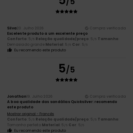
5
/5
Silva
20. Julho 2026
Compra verificada
Excelente produto a um excelente preço
Conforto
: 5
Relação qualidade/preço
: 5
Tamanho
:
/5
/5
Demasiado grande
Material
: 5
Cor
: 5
/5
/5
Eu recomendo este produto
5
/5
Jonathan
19. Julho 2026
Compra verificada
A boa qualidade das sandálias Quicksilver: recomendo
este produto
Mostrar original - Francês
Conforto
: 5
Relação qualidade/preço
: 5
Tamanho
:
/5
/5
Tamanho perfeito
Material
: 5
Cor
: 5
/5
/5
Eu recomendo este produto