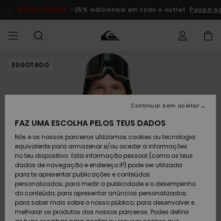
Avançar
para
DUPLA PROMO
-25% adicionais em todo o outlet
Poupa Ag
a
informação
do
produto
ESGOTADO
Acede à tua
HOMEM
Roupas
Roupas
Shop
Surf Shop
Artigos
Outlet
encomenda
Homem
Neve
Homem
Homem
MENINO
Envio
Acessórios
Acessórios
Artigos
Continuar sem aceitar
recém-
Surf Shop
Outlet
MULHER
chegados
Crianças
Artigos
Criança
FAZ UMA ESCOLHA PELOS TEUS DADOS
Devoluções
Neve
Nós e os nossos parceiros utilizamos cookies ou tecnologia
Calçado e
Calçado e
Criança
equivalente para armazenar e/ou aceder a informações
chinelos
chinelos
SURF
Pagamento
Highlights
Highlights
Outlet
no teu dispositivo. Esta informação pessoal (como os teus
Mulher
dados de navegação e endereço IP) pode ser utilizada
SNOW
Snow Shop
para te apresentar publicações e conteúdos
Cartão
Surfe/água
Surfe/água
Feminino
personalizados; para medir a publicidade e o desempenho
presente
Snow
Community
do conteúdo; para apresentar anúncios personalizados;
DUPLA
para saber mais sobre o nosso público; para desenvolver e
PROMO
melhorar os produtos dos nossos parceiros. Podes definir
Quiksilver
Snow
Neve
Highlights