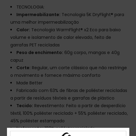
TECNOLOGIA:
Impermeabilizante:
Tecnologia 5K DryFlight® para
uma melhor impermeabilização
Calor:
Tecnologia WarmFlight® x2 Eco para baixo
volume e isolamento de calor elevado, feito de
garrafas PET recicladas
Peso de enchimento:
60g corpo, mangas e 40g
capuz
Corte:
Regular, um corte clássico que não restringe
o movimento e fornece máximo conforto
Made Better
Fabricado com 63% de fibras de poliéster recicladas
a partir de resíduos têxteis e garrafas de plástico
Tecido:
Revestimento: Feito a partir de desperdício
têxtil, 100% poliéster reciclado + 55% poliéster reciclado,
45% poliéster estampado
Isolamento:
100% poliéster reciclado