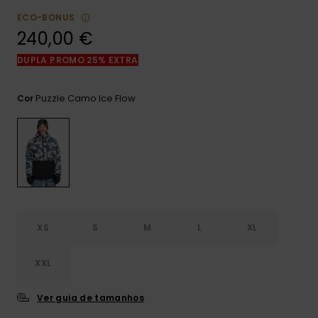
mais
ECO-BONUS
frequentes e o
nosso
240,00 €
formulário de
contacto.
DUPLA PROMO 25% EXTRA
Consultar
as FAQ
Puzzle Camo Ice Flow
Cor
XS
S
M
L
XL
XXL
Ver guia de tamanhos