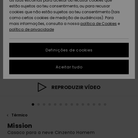
as tuas escolhas para aceitar ou recusar cookies que
Freedom
estão sujeitos ao teu consentimento, ou para recusar
cookies que não estão sujeitos ao teu consentimento (tais
AJUDA
Protecção de
como certos cookies de medição de audiências). Para
Artigos
Artigos
Community
dados
mais informações, consulta a nossa
recém-
recém-
política de Cookies
e
chegados
chegados
política de privacidade
SUSTAINABILITY
Guia de
tamanhos
LOCALIZADOR
Definições de cookies
Coleções
Highlights
DE LOJAS
Inicia uma
Aceitar tudo
CARTÃO
conversa para
PRESENTE
obteres a
resposta mais
rápida à tua
REPRODUZIR VÍDEO
LISTA DE
pergunta.
DESEJO
Iniciar uma
conversa
Térmico
Encontra
respostas
Mission
para as
Casaco para a neve Cinzento Homem
perguntas