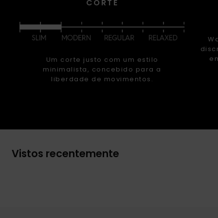
CORTE
Wa
disc
em
Um corte justo com um estilo
minimalista, concebido para a
liberdade de movimentos.
Vistos recentemente