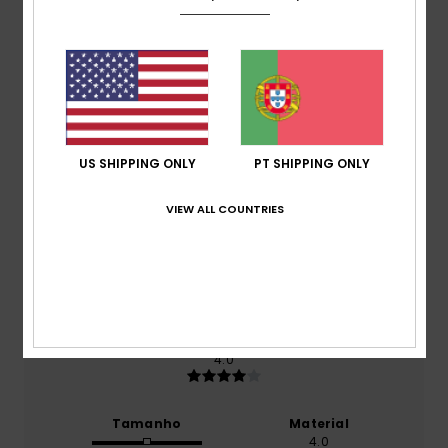
Pontuação média
4.0
/5
US SHIPPING ONLY
PT SHIPPING ONLY
baseado em
1 avaliações verificadas
desde Janeiro
2026
0% dos nossos clientes recomendam este produto
VIEW ALL COUNTRIES
Conforto
3.0
Relação qualidade/preço
4.0
Tamanho
Material
4.0