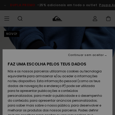
Avançar
para
DUPLA PROMO
-25% adicionais em todo o outlet
Poupa A
a
informação
do
produto
NOVO!
Acede à tua
HOMEM
Roupas
Roupas
Shop
Surf Shop
Artigos
Outlet
encomenda
Homem
Neve
Homem
Homem
MENINO
Envio
Acessórios
Acessórios
Artigos
Continuar sem aceitar
recém-
Surf Shop
Outlet
MULHER
chegados
Crianças
Artigos
Criança
FAZ UMA ESCOLHA PELOS TEUS DADOS
Devoluções
Neve
Nós e os nossos parceiros utilizamos cookies ou tecnologia
Calçado e
Calçado e
Criança
equivalente para armazenar e/ou aceder a informações
chinelos
chinelos
SURF
Pagamento
Highlights
Highlights
Outlet
no teu dispositivo. Esta informação pessoal (como os teus
Mulher
dados de navegação e endereço IP) pode ser utilizada
SNOW
Snow Shop
para te apresentar publicações e conteúdos
Cartão
Surfe/água
Surfe/água
Feminino
personalizados; para medir a publicidade e o desempenho
presente
Snow
Community
do conteúdo; para apresentar anúncios personalizados;
DUPLA
para saber mais sobre o nosso público; para desenvolver e
PROMO
melhorar os produtos dos nossos parceiros. Podes definir
Quiksilver
Snow
Neve
Highlights