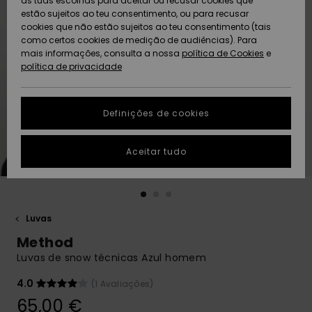
as tuas escolhas para aceitar ou recusar cookies que
Freedom
estão sujeitos ao teu consentimento, ou para recusar
cookies que não estão sujeitos ao teu consentimento (tais
AJUDA
Protecção de
como certos cookies de medição de audiências). Para
Artigos
Artigos
Community
dados
mais informações, consulta a nossa
recém-
recém-
política de Cookies
e
chegados
chegados
política de privacidade
SUSTAINABILITY
Guia de
tamanhos
LOCALIZADOR
Definições de cookies
Coleções
Highlights
DE LOJAS
Inicia uma
Aceitar tudo
CARTÃO
conversa para
PRESENTE
obteres a
resposta mais
rápida à tua
LISTA DE
pergunta.
DESEJO
Luvas
Iniciar uma
Method
conversa
Luvas de snow técnicas Azul homem
Encontra
respostas
4.0
(1 Avaliações)
para as
65,00 €
perguntas