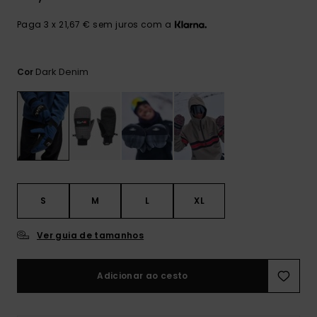
mais
frequentes e o
Paga 3 x 21,67 € sem juros com a
nosso
formulário de
contacto.
Dark Denim
Cor
Consultar
as FAQ
S
M
L
XL
Ver guia de tamanhos
Adicionar ao cesto