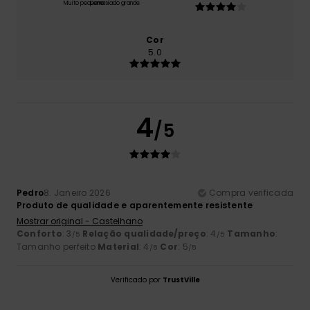
Muito pequeno
Demasiado grande
Cor
5.0
4
/5
Pedro
8. Janeiro 2026
Compra verificada
Produto de qualidade e aparentemente resistente
Mostrar original - Castelhano
Conforto
: 3
Relação qualidade/preço
: 4
Tamanho
:
/5
/5
Tamanho perfeito
Material
: 4
Cor
: 5
/5
/5
Verificado por
TrustVille