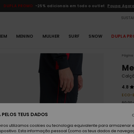
DUPLA PROMO
-25% adicionais em todo o outlet
Poupa Agor
SUSTAI
MEM
MENINO
MULHER
SURF
SNOW
DUPLA P
Página 
Me
Calç
4.8
ECO-
60,00
22,
 PELOS TEUS DADOS
C
OUTL
iros utilizamos cookies ou tecnologia equivalente para armazenar 
DUPLA
spositivo. Esta informação pessoal (como os teus dados de navega