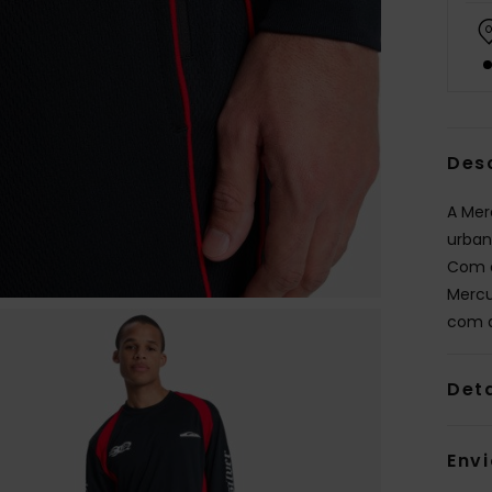
Des
A Mer
urban
Com c
Mercu
com a
Det
Env