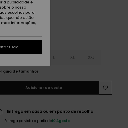
r a publicidade e
sobre o nosso
ack
tuas escolhas para
kies que não estão
a mais informações,
itar tudo
S
S
M
L
XL
XXL
r guia de tamanhos
Adicionar ao cesto
Entrega em casa ou em ponto de recolha
Entrega prevista a partir de
10 Agosto