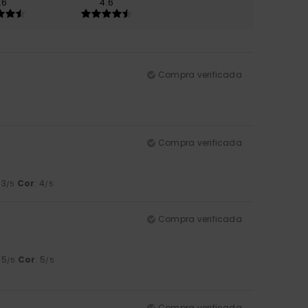
.6
4.6
Compra verificada
Compra verificada
 3
Cor
: 4
/5
/5
Compra verificada
: 5
Cor
: 5
/5
/5
Compra verificada