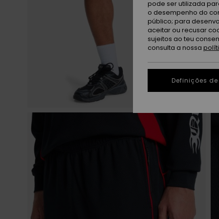
pode ser utilizada pa
o desempenho do cont
público; para desenvo
aceitar ou recusar co
sujeitos ao teu conse
consulta a nossa
polí
Definições de