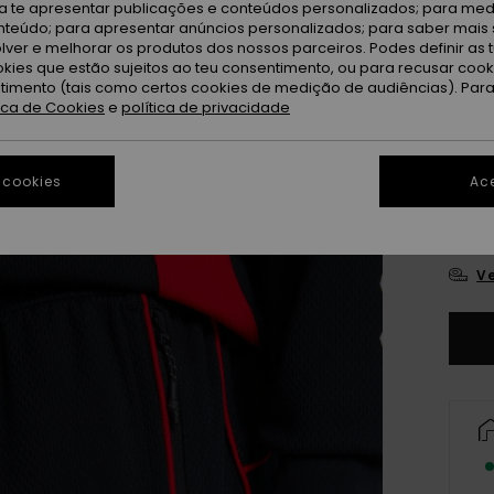
ra te apresentar publicações e conteúdos personalizados; para medi
eúdo; para apresentar anúncios personalizados; para saber mais 
Bl
Cor
lver e melhorar os produtos dos nossos parceiros. Podes definir as 
okies que estão sujeitos ao teu consentimento, ou para recusar coo
ntimento (tais como certos cookies de medição de audiências). Par
tica de Cookies
e
política de privacidade
 cookies
Ace
X
Ve