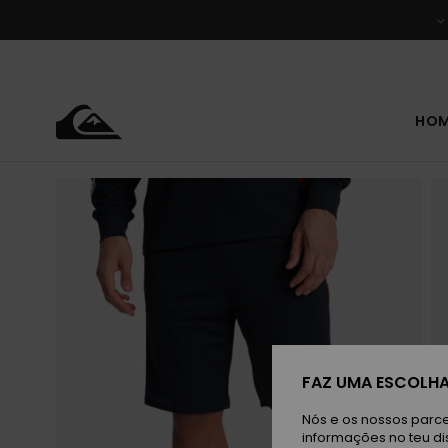
Avançar
para
a
informação
do
produto
HO
FAZ UMA ESCOLHA
Nós e os nossos parce
informações no teu di