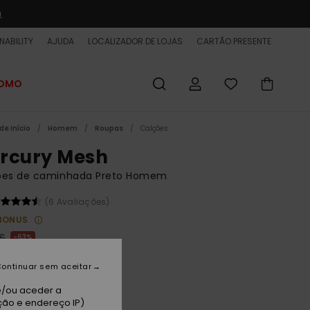
a
NABILITY
AJUDA
LOCALIZADOR DE LOJAS
CARTÃO PRESENTE
ROMO
de início
Homem
Roupas
Calções
rcury Mesh
ões de caminhada Preto Homem
(6 Avaliações)
BONUS
 €
63%
50 €
ontinuar sem aceitar
ET
e/ou aceder a
 PROMO 25% EXTRA
ção e endereço IP)