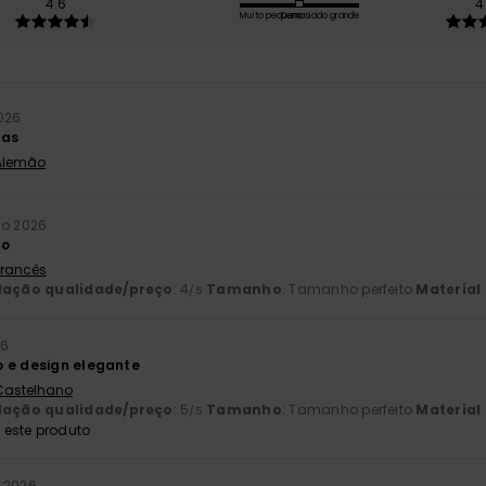
4.6
4
Muito pequeno
Demasiado grande
2026
cas
 Alemão
ho 2026
ão
 Francês
lação qualidade/preço
: 4
Tamanho
: Tamanho perfeito
Material
:
/5
26
 e design elegante
 Castelhano
lação qualidade/preço
: 5
Tamanho
: Tamanho perfeito
Material
/5
este produto
o 2026