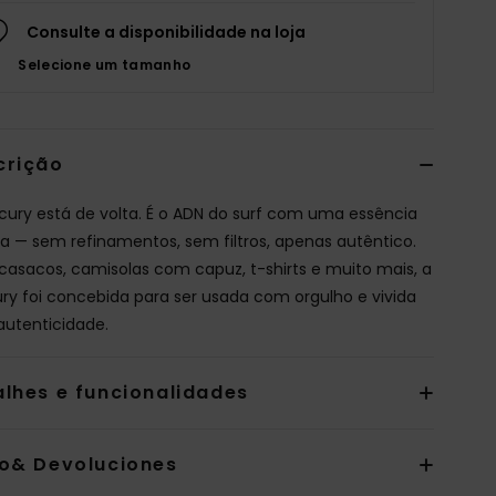
Consulte a disponibilidade na loja
Selecione um tamanho
crição
cury está de volta. É o ADN do surf com uma essência
a — sem refinamentos, sem filtros, apenas autêntico.
asacos, camisolas com capuz, t-shirts e muito mais, a
ry foi concebida para ser usada com orgulho e vivida
utenticidade.
alhes e funcionalidades
io& Devoluciones