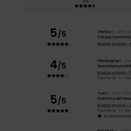
4.8
5
/5
Stefan
14. Julho 
Calças fantásti
Mostrar original -
4
Christophe
9. Jul
/5
Qualidade padr
Mostrar original -
Conforto
: 4
Re
/5
Toni
22. Junho 20
5
/5
Conforto extremo
Mostrar original -
Conforto
: 5
Re
/5
Eu recomendo 
MICHELE
19. Junh