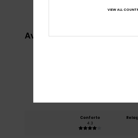
Coleção Mercury
VIEW ALL COUNTR
Avaliações dos clientes
Conforto
Rela
4.3