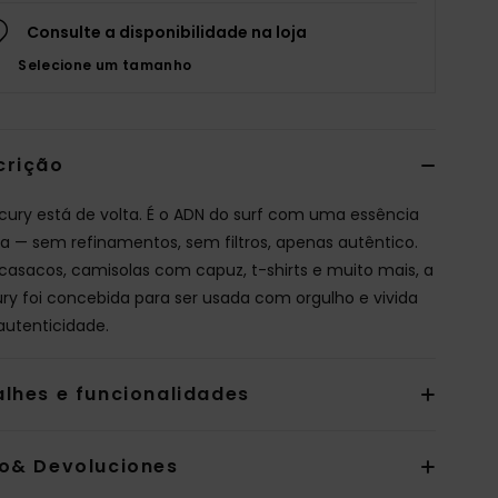
Consulte a disponibilidade na loja
Selecione um tamanho
crição
cury está de volta. É o ADN do surf com uma essência
a — sem refinamentos, sem filtros, apenas autêntico.
asacos, camisolas com capuz, t-shirts e muito mais, a
ry foi concebida para ser usada com orgulho e vivida
utenticidade.
alhes e funcionalidades
io& Devoluciones