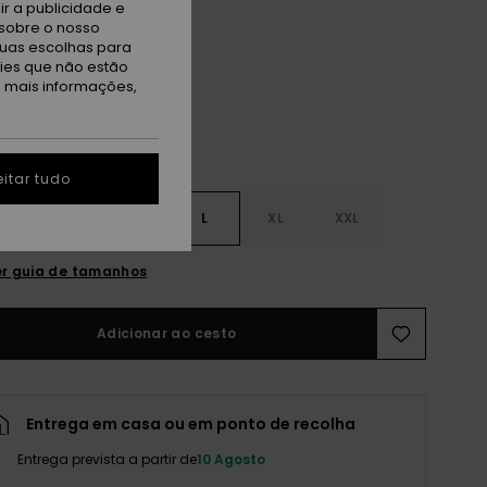
r a publicidade e
sobre o nosso
reen Gecko
tuas escolhas para
kies que não estão
a mais informações,
itar tudo
S
S
M
L
XL
XXL
r guia de tamanhos
Adicionar ao cesto
Entrega em casa ou em ponto de recolha
Entrega prevista a partir de
10 Agosto