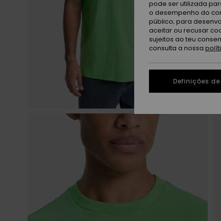
pode ser utilizada pa
o desempenho do cont
público; para desenvo
aceitar ou recusar co
sujeitos ao teu conse
consulta a nossa
polí
Definições de