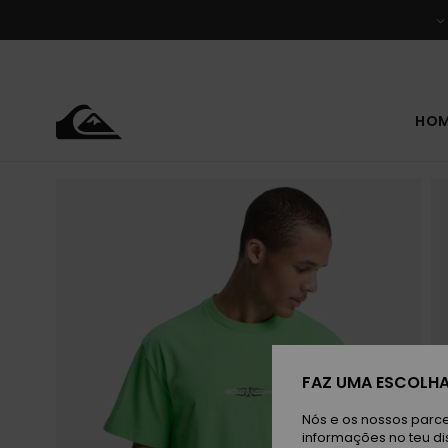
Avançar
para
a
informação
do
produto
HO
FAZ UMA ESCOLHA
Nós e os nossos parce
informações no teu di