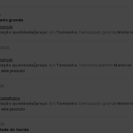
6
ado grande
 Francês
lação qualidade/preço
: 4
Tamanho
: Demasiado grande
Materia
/5
 2026
 Francês
lação qualidade/preço
: 4
Tamanho
: Tamanho perfeito
Material
/5
este produto
026
 Castelhano
lação qualidade/preço
: 5
Tamanho
: Demasiado grande
Materia
/5
este produto
026
dade do tecido