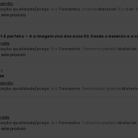
 Alemão
lação qualidade/preço
: 4
Tamanho
: Grande
Material
: 5
Cor
: 
/5
/5
este produto
t é perfeito — é a imagem viva dos anos 90. Desde o desenho e a co
Inglês
lação qualidade/preço
: 5
Tamanho
: Tamanho perfeito
Material
/5
este produto
26
de
 Alemão
lação qualidade/preço
: 4
Tamanho
: Demasiado grande
Materia
/5
Inglês
lação qualidade/preço
: 4
Tamanho
: Tamanho perfeito
Material
/5
este produto