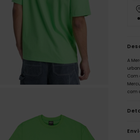
Des
A Mer
urban
Com c
Mercu
com a
Det
Env