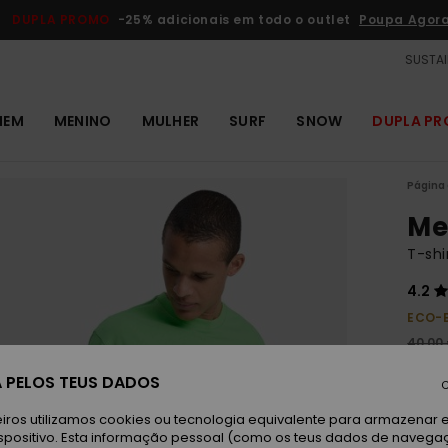
DUPLA PROMO
-25% adicionais em todo o outlet
Poupa Agor
SUSTAI
MEM
MENINO
MULHER
SURF
SNOW
DUPLA P
Página 
Me
T-sh
4.2
ECO-
40,00
15,
 PELOS TEUS DADOS
C
OUTL
iros utilizamos cookies ou tecnologia equivalente para armazenar 
DUPLA
spositivo. Esta informação pessoal (como os teus dados de navega