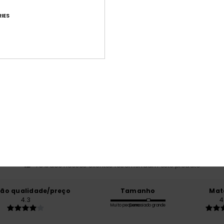
IES
Pontuação média
4.2
/5
baseado em
9 avaliações verificadas
desde Abril 2026
78% dos nossos clientes recomendam este produto
ção qualidade/preço
Tamanho
Mat
4.3
4
Muito pequeno
Demasiado grande