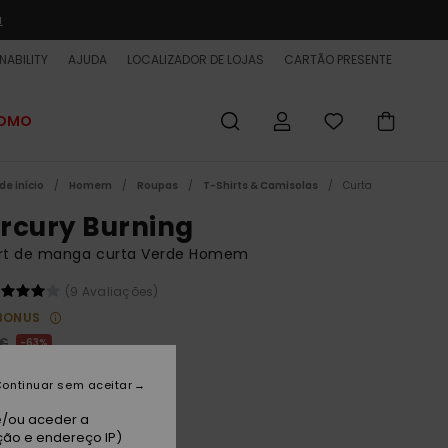
a
NABILITY
AJUDA
LOCALIZADOR DE LOJAS
CARTÃO PRESENTE
ROMO
de início
Homem
Roupas
T-Shirts & Camisolas
Curta
rcury Burning
irt de manga curta Verde Homem
(9 Avaliações)
BONUS
 €
63%
00 €
ontinuar sem aceitar
ET
e/ou aceder a
 PROMO 25% EXTRA
ção e endereço IP)