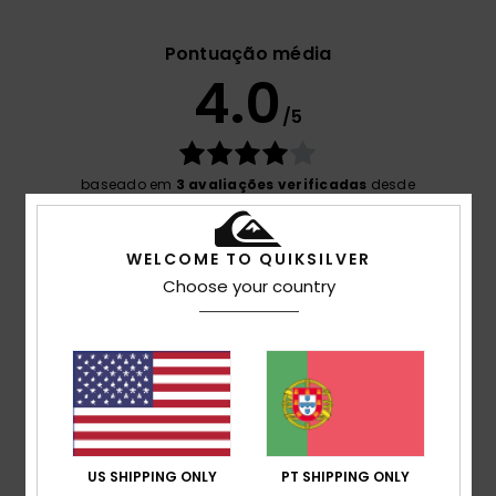
Pontuação média
4.0
/5
baseado em
3 avaliações verificadas
desde
Janeiro 2026
67% dos nossos clientes recomendam este
produto
WELCOME TO QUIKSILVER
Choose your country
Conforto
4.0
Relação qualidade/preço
3.7
US SHIPPING ONLY
PT SHIPPING ONLY
Tamanho
Material