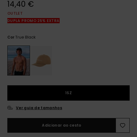
14,40 €
mais
frequentes e o
nosso
OUTLET
formulário de
DUPLA PROMO 25% EXTRA
contacto.
Consultar
True Black
Cor
as FAQ
1SZ
Ver guia de tamanhos
Adicionar ao cesto