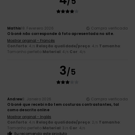
/5
Mathis
18. Fevereiro 2026
Compra verificada
O boné não corresponde à foto apresentada no site.
Mostrar original - Francês
Conforto
: 4
Relação qualidade/preço
: 4
Tamanho
:
/5
/5
Tamanho perfeito
Material
: 4
Cor
: 4
/5
/5
3
/5
Andrew
3. Janeiro 2026
Compra verificada
O boné que recebi não tem costuras contrastantes, tal
como descrito online
Mostrar original - Inglês
Conforto
: 4
Relação qualidade/preço
: 2
Tamanho
:
/5
/5
Tamanho perfeito
Material
: 3
Cor
: 4
/5
/5
Eu recomendo este produto