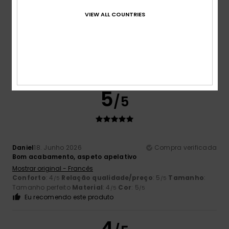
3.7
Muito pequeno
Demasiado grande
VIEW ALL COUNTRIES
Cor
4.3
5
/5
Daniel
18. Junho 2026
Compra verificada
Bom acabamento, aspeto apelativo
Mostrar original - Francês
Conforto
: 4
Relação qualidade/preço
: 5
Tamanho
:
/5
/5
Tamanho perfeito
Material
: 4
Cor
: 5
/5
/5
Eu recomendo este produto
4