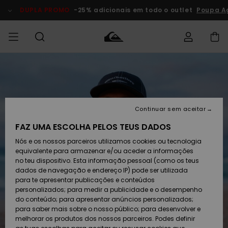
Avançar
para
DUPLA PROMO
-25% adicionais em todo o outlet
Poupa A
a
informação
do
produto
Acede à tua
HOMEM
Roupas
Roupas
Shop
Surf Shop
Artigos
Outlet
encomenda
Homem
Neve
Homem
Homem
MENINO
Envio
Acessórios
Acessórios
Artigos
Continuar sem aceitar
recém-
Surf Shop
Outlet
MULHER
chegados
Crianças
Artigos
Criança
FAZ UMA ESCOLHA PELOS TEUS DADOS
Devoluções
Neve
Nós e os nossos parceiros utilizamos cookies ou tecnologia
Calçado e
Calçado e
Criança
equivalente para armazenar e/ou aceder a informações
chinelos
chinelos
SURF
Pagamento
Highlights
Highlights
Outlet
no teu dispositivo. Esta informação pessoal (como os teus
Mulher
dados de navegação e endereço IP) pode ser utilizada
SNOW
Snow Shop
para te apresentar publicações e conteúdos
Cartão
Surfe/água
Surfe/água
Feminino
personalizados; para medir a publicidade e o desempenho
presente
Snow
Community
do conteúdo; para apresentar anúncios personalizados;
DUPLA
para saber mais sobre o nosso público; para desenvolver e
PROMO
melhorar os produtos dos nossos parceiros. Podes definir
Quiksilver
Snow
Neve
Highlights