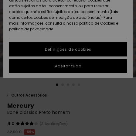
as tuas escolhas para aceitar ou recusar cookies que
Freedom
estão sujeitos ao teu consentimento, ou para recusar
cookies que não estão sujeitos ao teu consentimento (tais
AJUDA
Protecção de
como certos cookies de medição de audiências). Para
Artigos
Artigos
Community
dados
mais informações, consulta a nossa
recém-
recém-
política de Cookies
e
chegados
chegados
política de privacidade
SUSTAINABILITY
Guia de
tamanhos
LOCALIZADOR
Definições de cookies
Coleções
Highlights
DE LOJAS
Inicia uma
Aceitar tudo
CARTÃO
conversa para
PRESENTE
obteres a
resposta mais
rápida à tua
LISTA DE
pergunta.
DESEJO
Outros Acessórios
Iniciar uma
Mercury
conversa
Boné clássico Preto homem
Encontra
respostas
4.0
(3 Avaliações)
para as
32,00 €
55%
perguntas