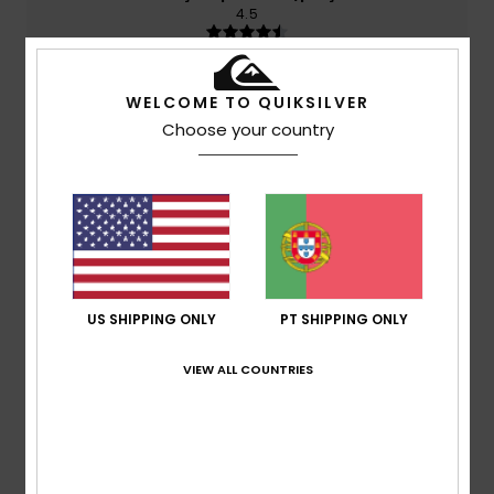
4.5
Tamanho
Material
WELCOME TO QUIKSILVER
5.0
Muito pequeno
Demasiado grande
Choose your country
Cor
5.0
5
/5
US SHIPPING ONLY
PT SHIPPING ONLY
VIEW ALL COUNTRIES
Juan carlos
18. Junho 2026
Compra verificada
Excelente qualidade e preço; o produto é melhor do que eu
pensava e o corte está muito bem feito
Mostrar original - Castelhano