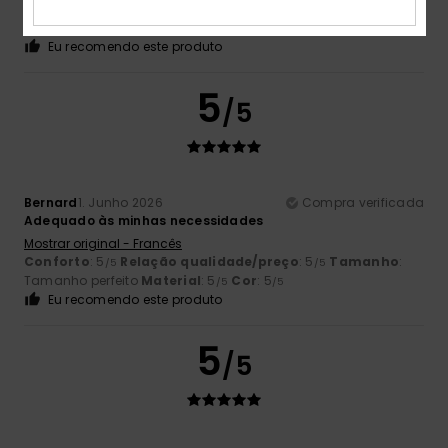
Conforto
: 5
Relação qualidade/preço
: 5
Tamanho
:
/5
/5
Tamanho perfeito
Material
: 5
Cor
: 5
/5
/5
Eu recomendo este produto
5
/5
Bernard
1. Junho 2026
Compra verificada
Adequado às minhas necessidades
Mostrar original - Francês
Conforto
: 5
Relação qualidade/preço
: 5
Tamanho
:
/5
/5
Tamanho perfeito
Material
: 5
Cor
: 5
/5
/5
Eu recomendo este produto
5
/5