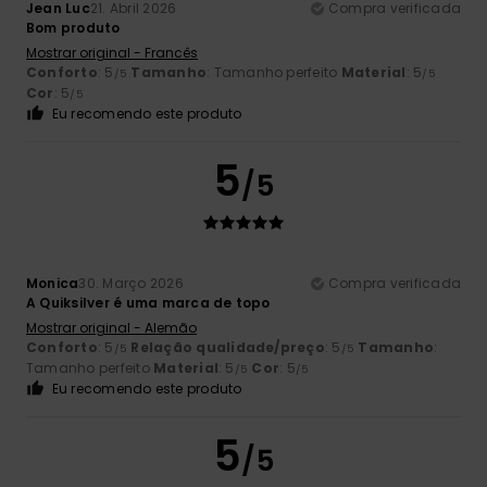
Jean Luc
21. Abril 2026
Compra verificada
Bom produto
Mostrar original - Francês
Conforto
: 5
Tamanho
: Tamanho perfeito
Material
: 5
/5
/5
Cor
: 5
/5
Eu recomendo este produto
5
/5
Monica
30. Março 2026
Compra verificada
A Quiksilver é uma marca de topo
Mostrar original - Alemão
Conforto
: 5
Relação qualidade/preço
: 5
Tamanho
:
/5
/5
Tamanho perfeito
Material
: 5
Cor
: 5
/5
/5
Eu recomendo este produto
5
/5