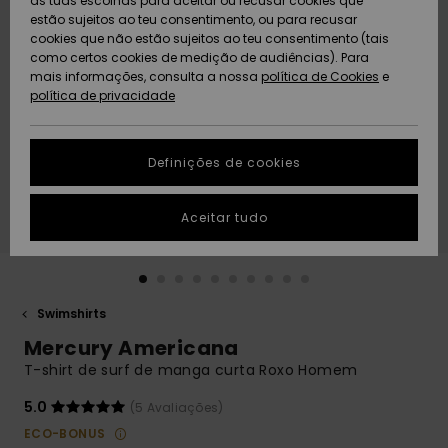
as tuas escolhas para aceitar ou recusar cookies que
Freedom
estão sujeitos ao teu consentimento, ou para recusar
cookies que não estão sujeitos ao teu consentimento (tais
AJUDA
Protecção de
como certos cookies de medição de audiências). Para
Artigos
Artigos
Community
dados
mais informações, consulta a nossa
recém-
recém-
política de Cookies
e
chegados
chegados
política de privacidade
SUSTAINABILITY
Guia de
tamanhos
LOCALIZADOR
Definições de cookies
Coleções
Highlights
DE LOJAS
Inicia uma
Aceitar tudo
CARTÃO
conversa para
PRESENTE
obteres a
resposta mais
rápida à tua
LISTA DE
pergunta.
DESEJO
Swimshirts
Iniciar uma
Mercury Americana
conversa
T-shirt de surf de manga curta Roxo Homem
Encontra
respostas
5.0
(5 Avaliações)
para as
ECO-BONUS
perguntas