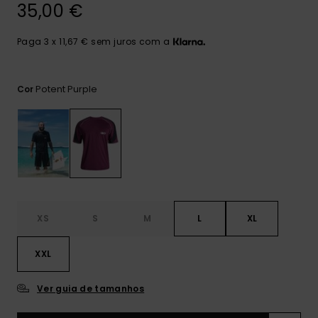
mais
35,00 €
frequentes e o
nosso
Paga 3 x 11,67 € sem juros com a
formulário de
contacto.
Consultar
Potent Purple
Cor
as FAQ
XS
S
M
L
XL
XXL
Ver guia de tamanhos