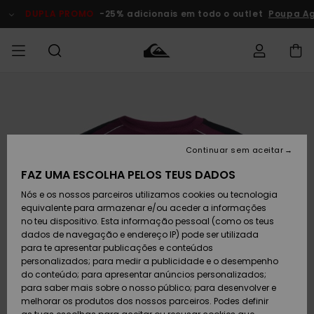
Avançar
para
DUPLA PROMO
-25% adicionais em todo o outlet
Poupa Ag
a
informação
do
produto
Acede à tua
HOMEM
Roupas
Roupas
Shop
Surf Shop
Artigos
Outlet
encomenda
Homem
Neve
Homem
Homem
MENINO
Envio
Acessórios
Acessórios
Artigos
Continuar sem aceitar
recém-
Surf Shop
Outlet
MULHER
chegados
Crianças
Artigos
Criança
FAZ UMA ESCOLHA PELOS TEUS DADOS
Devoluções
Neve
Nós e os nossos parceiros utilizamos cookies ou tecnologia
Calçado e
Calçado e
Criança
equivalente para armazenar e/ou aceder a informações
chinelos
chinelos
SURF
Pagamento
Highlights
Highlights
Outlet
no teu dispositivo. Esta informação pessoal (como os teus
Mulher
dados de navegação e endereço IP) pode ser utilizada
SNOW
Snow Shop
para te apresentar publicações e conteúdos
Cartão
Surfe/água
Surfe/água
Feminino
personalizados; para medir a publicidade e o desempenho
presente
Snow
Community
do conteúdo; para apresentar anúncios personalizados;
DUPLA
para saber mais sobre o nosso público; para desenvolver e
PROMO
melhorar os produtos dos nossos parceiros. Podes definir
Quiksilver
Snow
Neve
Highlights