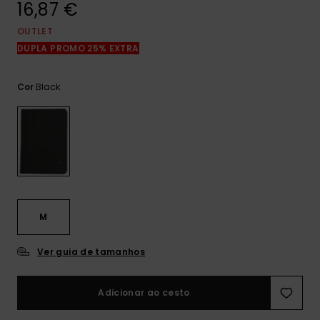
16,87 €
mais
frequentes e o
nosso
OUTLET
formulário de
DUPLA PROMO 25% EXTRA
contacto.
Consultar
Black
Cor
as FAQ
M
Ver guia de tamanhos
Adicionar ao cesto