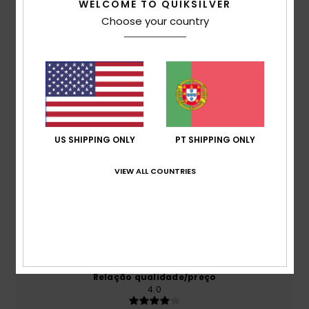
WELCOME TO QUIKSILVER
Avaliações dos clientes
Choose your country
Pontuação média
4.0
/5
US SHIPPING ONLY
PT SHIPPING ONLY
baseado em
1 avaliações verificadas
desde
Dezembro 2025
VIEW ALL COUNTRIES
100% dos nossos clientes recomendam este
produto
Conforto
NaN
Relação qualidade/preço
4.0