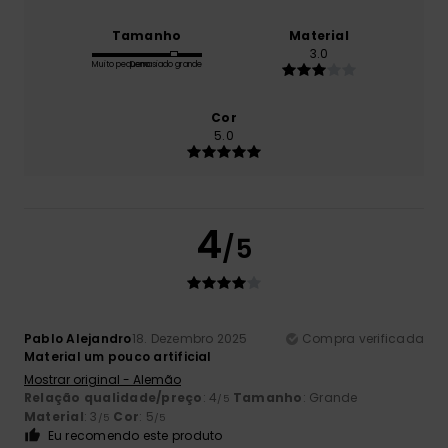
Tamanho
Material
3.0
Muito pequeno
Demasiado grande
Cor
5.0
4
/5
Pablo Alejandro
18. Dezembro 2025
Compra verificada
Material um pouco artificial
Mostrar original - Alemão
Relação qualidade/preço
: 4
Tamanho
: Grande
/5
Material
: 3
Cor
: 5
/5
/5
Eu recomendo este produto