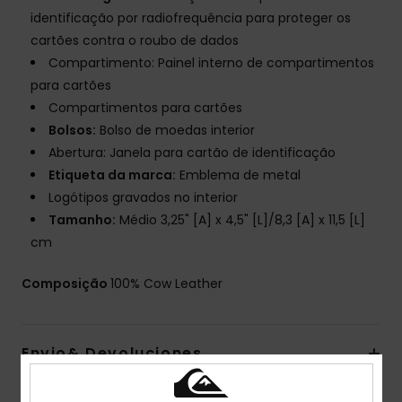
identificação por radiofrequência para proteger os
cartões contra o roubo de dados
Compartimento: Painel interno de compartimentos
para cartões
Compartimentos para cartões
Bolsos:
Bolso de moedas interior
Abertura: Janela para cartão de identificação
Etiqueta da marca:
Emblema de metal
Logótipos gravados no interior
Tamanho:
Médio 3,25" [A] x 4,5" [L]/8,3 [A] x 11,5 [L]
cm
Composição
100% Cow Leather
Envio& Devoluciones