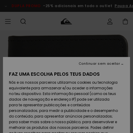
Avançar
para
DUPLA PROMO
-25% adicionais em todo o outlet
Poupa Ag
a
informação
do
produto
Acede à tua
HOMEM
Roupas
Roupas
Shop
Surf Shop
Artigos
Outlet
encomenda
Homem
Neve
Homem
Homem
MENINO
Envio
Acessórios
Acessórios
Artigos
Continuar sem aceitar
recém-
Surf Shop
Outlet
MULHER
chegados
Crianças
Artigos
Criança
FAZ UMA ESCOLHA PELOS TEUS DADOS
Devoluções
Neve
Nós e os nossos parceiros utilizamos cookies ou tecnologia
Calçado e
Calçado e
Criança
equivalente para armazenar e/ou aceder a informações
chinelos
chinelos
SURF
Pagamento
Highlights
Highlights
Outlet
no teu dispositivo. Esta informação pessoal (como os teus
Mulher
dados de navegação e endereço IP) pode ser utilizada
SNOW
Snow Shop
para te apresentar publicações e conteúdos
Cartão
Surfe/água
Surfe/água
Feminino
personalizados; para medir a publicidade e o desempenho
presente
Snow
Community
do conteúdo; para apresentar anúncios personalizados;
DUPLA
para saber mais sobre o nosso público; para desenvolver e
PROMO
melhorar os produtos dos nossos parceiros. Podes definir
Quiksilver
Snow
Neve
Highlights