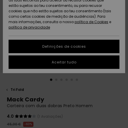
as tuas escolhas para aceitar ou recusar cookies que
Freedom
estão sujeitos ao teu consentimento, ou para recusar
cookies que não estão sujeitos ao teu consentimento (tais
AJUDA
Protecção de
como certos cookies de medição de audiências). Para
Artigos
Artigos
Community
dados
mais informações, consulta a nossa
recém-
recém-
política de Cookies
e
chegados
chegados
política de privacidade
SUSTAINABILITY
Guia de
tamanhos
LOCALIZADOR
Definições de cookies
Coleções
Highlights
DE LOJAS
Inicia uma
Aceitar tudo
CARTÃO
conversa para
PRESENTE
obteres a
resposta mais
rápida à tua
LISTA DE
pergunta.
DESEJO
Tri Fold
Iniciar uma
Mack Cardy
conversa
Carteira com duas dobras Preto Homem
Encontra
respostas
4.0
(1 Avaliações)
para as
45,00 €
63%
perguntas