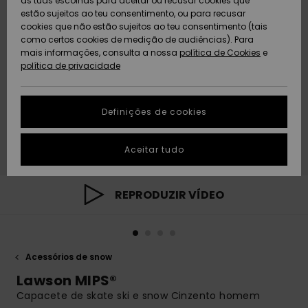
as tuas escolhas para aceitar ou recusar cookies que
Freedom
estão sujeitos ao teu consentimento, ou para recusar
cookies que não estão sujeitos ao teu consentimento (tais
AJUDA
Protecção de
como certos cookies de medição de audiências). Para
Artigos
Artigos
Community
dados
mais informações, consulta a nossa
recém-
recém-
política de Cookies
e
chegados
chegados
política de privacidade
SUSTAINABILITY
Guia de
tamanhos
LOCALIZADOR
Definições de cookies
Coleções
Highlights
DE LOJAS
Inicia uma
Aceitar tudo
CARTÃO
conversa para
PRESENTE
obteres a
resposta mais
rápida à tua
REPRODUZIR VÍDEO
LISTA DE
pergunta.
DESEJO
Iniciar uma
conversa
Acessórios de snow
Encontra
respostas
Lawson MIPS®
para as
Capacete de skate ski e snow Cinzento homem
perguntas