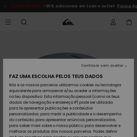
Avançar
para
DUPLA PROMO
-25% adicionais em todo o outlet
Poupa Ago
a
informação
do
produto
Acede à tua
HOMEM
Roupas
Roupas
Shop
Surf Shop
Artigos
Outlet
encomenda
Homem
Neve
Homem
Homem
MENINO
Envio
Acessórios
Acessórios
Artigos
Continuar sem aceitar
recém-
Surf Shop
Outlet
MULHER
chegados
Crianças
Artigos
Criança
FAZ UMA ESCOLHA PELOS TEUS DADOS
Devoluções
Neve
Nós e os nossos parceiros utilizamos cookies ou tecnologia
Calçado e
Calçado e
Criança
equivalente para armazenar e/ou aceder a informações
chinelos
chinelos
SURF
Pagamento
Highlights
Highlights
Outlet
no teu dispositivo. Esta informação pessoal (como os teus
Mulher
dados de navegação e endereço IP) pode ser utilizada
SNOW
Snow Shop
para te apresentar publicações e conteúdos
Cartão
Surfe/água
Surfe/água
Feminino
personalizados; para medir a publicidade e o desempenho
presente
Snow
Community
do conteúdo; para apresentar anúncios personalizados;
DUPLA
para saber mais sobre o nosso público; para desenvolver e
PROMO
melhorar os produtos dos nossos parceiros. Podes definir
Quiksilver
Snow
Neve
Highlights