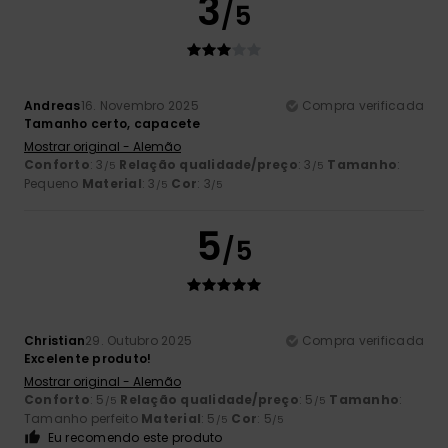
3
/5
Andreas
16. Novembro 2025
Compra verificada
Tamanho certo, capacete
Mostrar original - Alemão
Conforto
: 3
Relação qualidade/preço
: 3
Tamanho
:
/5
/5
Pequeno
Material
: 3
Cor
: 3
/5
/5
5
/5
Christian
29. Outubro 2025
Compra verificada
Excelente produto!
Mostrar original - Alemão
Conforto
: 5
Relação qualidade/preço
: 5
Tamanho
:
/5
/5
Tamanho perfeito
Material
: 5
Cor
: 5
/5
/5
Eu recomendo este produto