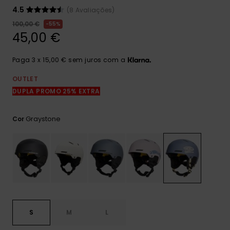
mais
4.5
(8 Avaliações)
frequentes e o
nosso
100,00 €
55%
formulário de
45,00 €
contacto.
Consultar
Paga 3 x 15,00 € sem juros com a
as FAQ
OUTLET
DUPLA PROMO 25% EXTRA
Graystone
Cor
S
M
L