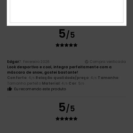
Conforto
: 4
Relação qualidade/preço
: 3
Tamanho
:
/5
/5
Grande
Material
: 5
Cor
: 4
/5
/5
Eu recomendo este produto
5
/5
Edgar
7. Fevereiro 2026
Compra verificada
Look desportivo e cool, integra perfeitamente com a
máscara de snow, gostei bastante!
Conforto
: 4
Relação qualidade/preço
: 4
Tamanho
:
/5
/5
Tamanho perfeito
Material
: 4
Cor
: 5
/5
/5
Eu recomendo este produto
5
/5