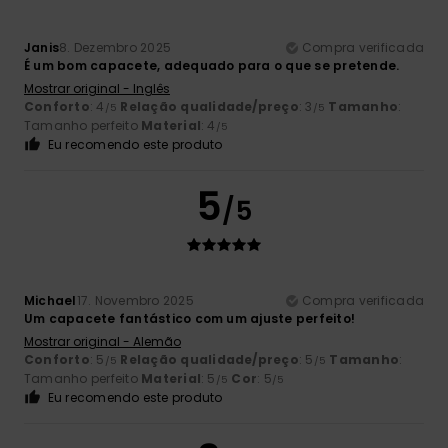
Janis
8. Dezembro 2025
Compra verificada
É um bom capacete, adequado para o que se pretende.
Mostrar original - Inglês
Conforto
: 4
Relação qualidade/preço
: 3
Tamanho
:
/5
/5
Tamanho perfeito
Material
: 4
/5
Eu recomendo este produto
5
/5
Michael
17. Novembro 2025
Compra verificada
Um capacete fantástico com um ajuste perfeito!
Mostrar original - Alemão
Conforto
: 5
Relação qualidade/preço
: 5
Tamanho
:
/5
/5
Tamanho perfeito
Material
: 5
Cor
: 5
/5
/5
Eu recomendo este produto