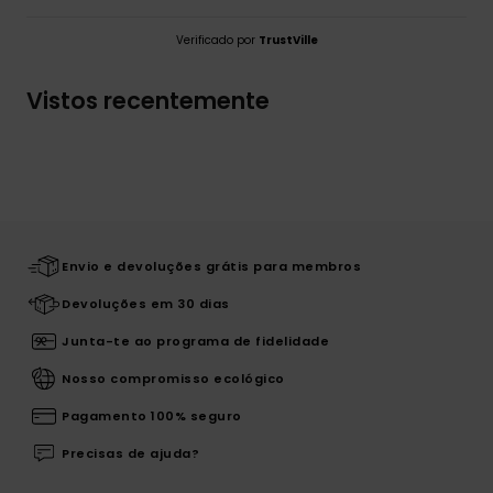
Verificado por
TrustVille
Vistos recentemente
Envio e devoluções grátis para membros
Devoluções em 30 dias
Junta-te ao programa de fidelidade
Nosso compromisso ecológico
Pagamento 100% seguro
Precisas de ajuda?