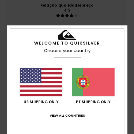
Relação qualidade/preço
4.0
Tamanho
Material
4.5
Muito pequeno
Demasiado grande
WELCOME TO QUIKSILVER
Choose your country
Cor
4.6
4
/5
US SHIPPING ONLY
PT SHIPPING ONLY
VIEW ALL COUNTRIES
Ivan
28. Fevereiro 2026
Compra verificada
Um pouco maior
Mostrar original - Inglês