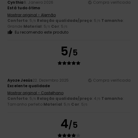
Cynthia
6. Janeiro 2026
Compra verificada
Está tudo ótimo
Mostrar original - Alemão
Conforto
: 5
Relação qualidade/preço
: 5
Tamanho
:
/5
/5
Grande
Material
: 5
Cor
: 5
/5
/5
Eu recomendo este produto
5
/5
Ayoze Jesús
22. Dezembro 2025
Compra verificada
Excelente qualidade
Mostrar original - Castelhano
Conforto
: 5
Relação qualidade/preço
: 4
Tamanho
:
/5
/5
Tamanho perfeito
Material
: 5
Cor
: 5
/5
/5
4
/5