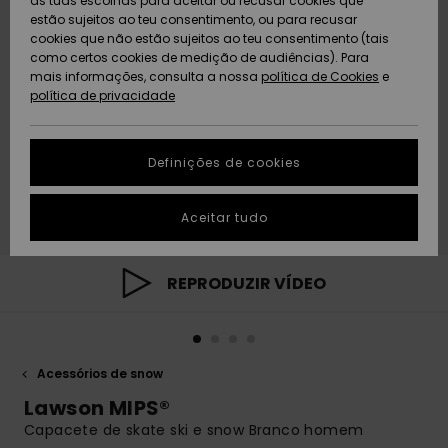
as tuas escolhas para aceitar ou recusar cookies que
Freedom
estão sujeitos ao teu consentimento, ou para recusar
cookies que não estão sujeitos ao teu consentimento (tais
AJUDA
Protecção de
como certos cookies de medição de audiências). Para
Artigos
Artigos
Community
dados
mais informações, consulta a nossa
recém-
recém-
política de Cookies
e
chegados
chegados
política de privacidade
SUSTAINABILITY
Guia de
tamanhos
LOCALIZADOR
Definições de cookies
Coleções
Highlights
DE LOJAS
Inicia uma
Aceitar tudo
CARTÃO
conversa para
PRESENTE
obteres a
resposta mais
rápida à tua
REPRODUZIR VÍDEO
LISTA DE
pergunta.
DESEJO
Iniciar uma
conversa
Acessórios de snow
Encontra
respostas
Lawson MIPS®
para as
Capacete de skate ski e snow Branco homem
perguntas