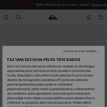
Avançar
para
DUPLA PROMO
-25% adicionais em todo o outlet
Poupa A
a
informação
do
produto
Acede à tua
HOMEM
Roupas
Roupas
Shop
Surf Shop
Artigos
Outlet
encomenda
Homem
Neve
Homem
Homem
MENINO
Envio
Acessórios
Acessórios
Artigos
Continuar sem aceitar
recém-
Surf Shop
Outlet
MULHER
chegados
Crianças
Artigos
Criança
FAZ UMA ESCOLHA PELOS TEUS DADOS
Devoluções
Neve
Nós e os nossos parceiros utilizamos cookies ou tecnologia
Calçado e
Calçado e
Criança
equivalente para armazenar e/ou aceder a informações
chinelos
chinelos
SURF
Pagamento
Highlights
Highlights
Outlet
no teu dispositivo. Esta informação pessoal (como os teus
Mulher
dados de navegação e endereço IP) pode ser utilizada
SNOW
Snow Shop
para te apresentar publicações e conteúdos
Cartão
Surfe/água
Surfe/água
Feminino
personalizados; para medir a publicidade e o desempenho
presente
Snow
Community
do conteúdo; para apresentar anúncios personalizados;
DUPLA
para saber mais sobre o nosso público; para desenvolver e
PROMO
melhorar os produtos dos nossos parceiros. Podes definir
Quiksilver
Snow
Neve
Highlights