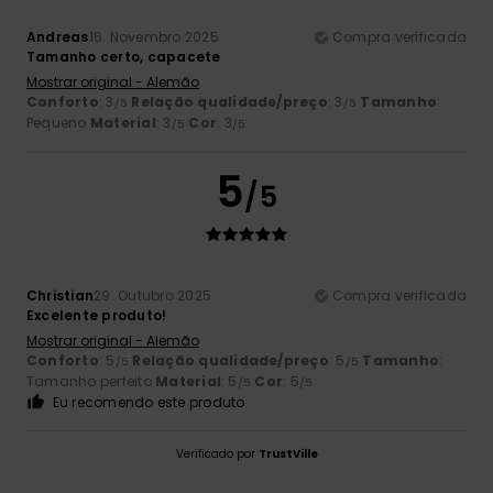
Andreas
16. Novembro 2025
Compra verificada
Tamanho certo, capacete
Mostrar original - Alemão
Conforto
: 3
Relação qualidade/preço
: 3
Tamanho
:
/5
/5
Pequeno
Material
: 3
Cor
: 3
/5
/5
5
/5
Christian
29. Outubro 2025
Compra verificada
Excelente produto!
Mostrar original - Alemão
Conforto
: 5
Relação qualidade/preço
: 5
Tamanho
:
/5
/5
Tamanho perfeito
Material
: 5
Cor
: 5
/5
/5
Eu recomendo este produto
Verificado por
TrustVille