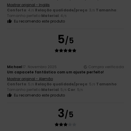
Mostrar original - Inglês
Conforto
: 4
Relação qualidade/preço
: 3
Tamanho
:
/5
/5
Tamanho perfeito
Material
: 4
/5
Eu recomendo este produto
5
/5
Michael
17. Novembro 2025
Compra verificada
Um capacete fantástico com um ajuste perfeito!
Mostrar original - Alemão
Conforto
: 5
Relação qualidade/preço
: 5
Tamanho
:
/5
/5
Tamanho perfeito
Material
: 5
Cor
: 5
/5
/5
Eu recomendo este produto
3
/5