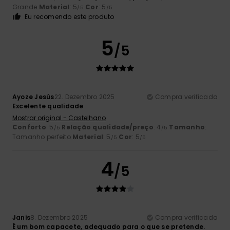
Grande
Material
: 5
Cor
: 5
/5
/5
Eu recomendo este produto
5
/5
Ayoze Jesús
22. Dezembro 2025
Compra verificada
Excelente qualidade
Mostrar original - Castelhano
Conforto
: 5
Relação qualidade/preço
: 4
Tamanho
:
/5
/5
Tamanho perfeito
Material
: 5
Cor
: 5
/5
/5
4
/5
Janis
8. Dezembro 2025
Compra verificada
É um bom capacete, adequado para o que se pretende.