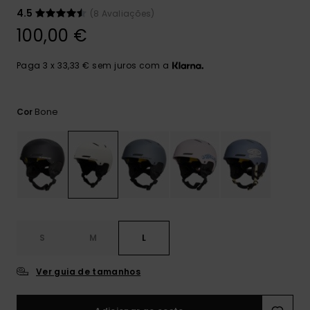
mais
4.5
(8 Avaliações)
frequentes e o
nosso
100,00 €
formulário de
contacto.
Paga 3 x 33,33 € sem juros com a
Consultar
as FAQ
Bone
Cor
S
M
L
Ver guia de tamanhos