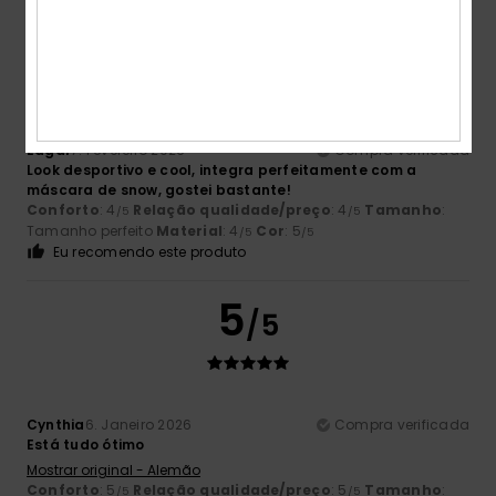
5
/5
Edgar
7. Fevereiro 2026
Compra verificada
Look desportivo e cool, integra perfeitamente com a
máscara de snow, gostei bastante!
Conforto
: 4
Relação qualidade/preço
: 4
Tamanho
:
/5
/5
Tamanho perfeito
Material
: 4
Cor
: 5
/5
/5
Eu recomendo este produto
5
/5
Cynthia
6. Janeiro 2026
Compra verificada
Está tudo ótimo
Mostrar original - Alemão
Conforto
: 5
Relação qualidade/preço
: 5
Tamanho
:
/5
/5