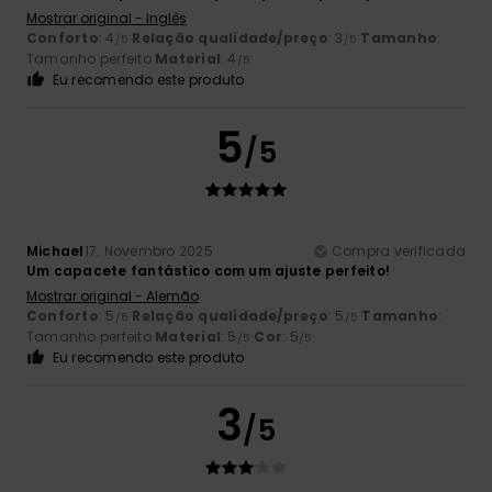
Mostrar original - Inglês
Conforto
: 4
Relação qualidade/preço
: 3
Tamanho
:
/5
/5
Tamanho perfeito
Material
: 4
/5
Eu recomendo este produto
5
/5
Michael
17. Novembro 2025
Compra verificada
Um capacete fantástico com um ajuste perfeito!
Mostrar original - Alemão
Conforto
: 5
Relação qualidade/preço
: 5
Tamanho
:
/5
/5
Tamanho perfeito
Material
: 5
Cor
: 5
/5
/5
Eu recomendo este produto
3
/5