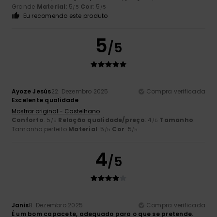
Grande
Material
: 5
Cor
: 5
/5
/5
Eu recomendo este produto
5
/5
Ayoze Jesús
22. Dezembro 2025
Compra verificada
Excelente qualidade
Mostrar original - Castelhano
Conforto
: 5
Relação qualidade/preço
: 4
Tamanho
:
/5
/5
Tamanho perfeito
Material
: 5
Cor
: 5
/5
/5
4
/5
Janis
8. Dezembro 2025
Compra verificada
É um bom capacete, adequado para o que se pretende.