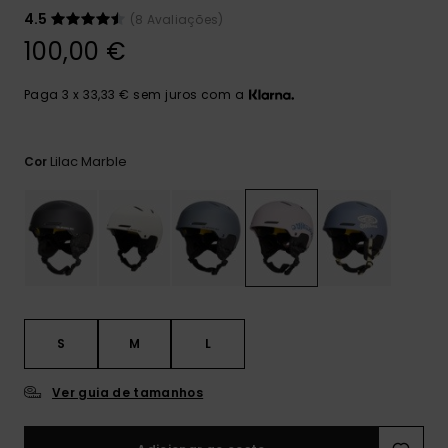
mais
4.5
(8 Avaliações)
frequentes e o
nosso
100,00 €
formulário de
contacto.
Paga 3 x 33,33 € sem juros com a
Consultar
as FAQ
Lilac Marble
Cor
S
M
L
Ver guia de tamanhos