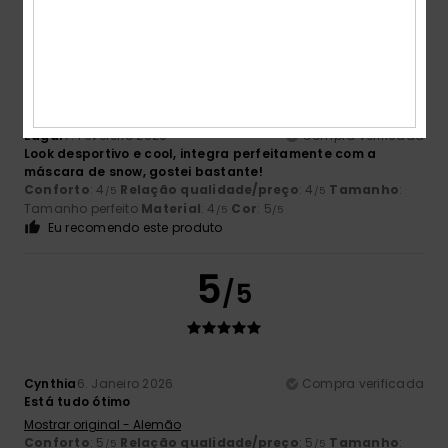
5
/5
Edgar
7. Fevereiro 2026
Compra verificada
Look desportivo e cool, integra perfeitamente com a
máscara de snow, gostei bastante!
Conforto
: 4
Relação qualidade/preço
: 4
Tamanho
:
/5
/5
Tamanho perfeito
Material
: 4
Cor
: 5
/5
/5
Eu recomendo este produto
5
/5
Cynthia
6. Janeiro 2026
Compra verificada
Está tudo ótimo
Mostrar original - Alemão
Conforto
: 5
Relação qualidade/preço
: 5
Tamanho
:
/5
/5