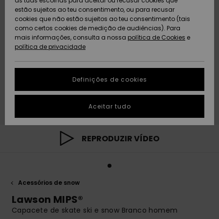
as tuas escolhas para aceitar ou recusar cookies que
Freedom
estão sujeitos ao teu consentimento, ou para recusar
cookies que não estão sujeitos ao teu consentimento (tais
AJUDA
Protecção de
como certos cookies de medição de audiências). Para
Artigos
Artigos
Community
dados
mais informações, consulta a nossa
recém-
recém-
política de Cookies
e
chegados
chegados
política de privacidade
SUSTAINABILITY
Guia de
tamanhos
LOCALIZADOR
Definições de cookies
Coleções
Highlights
DE LOJAS
Inicia uma
Aceitar tudo
CARTÃO
conversa para
PRESENTE
obteres a
resposta mais
rápida à tua
REPRODUZIR VÍDEO
LISTA DE
pergunta.
DESEJO
Iniciar uma
conversa
Acessórios de snow
Encontra
respostas
Lawson MIPS®
para as
Capacete de skate ski e snow Branco homem
perguntas