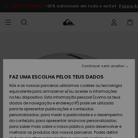
Avançar
para
DUPLA PROMO
-25% adicionais em todo o outlet
Poupa A
a
informação
do
produto
Acede à tua
HOMEM
Roupas
Roupas
Shop
Surf Shop
Artigos
Outlet
encomenda
Homem
Neve
Homem
Homem
MENINO
Envio
Acessórios
Acessórios
Artigos
Continuar sem aceitar
recém-
Surf Shop
Outlet
MULHER
chegados
Crianças
Artigos
Criança
FAZ UMA ESCOLHA PELOS TEUS DADOS
Devoluções
Neve
Nós e os nossos parceiros utilizamos cookies ou tecnologia
Calçado e
Calçado e
Criança
equivalente para armazenar e/ou aceder a informações
chinelos
chinelos
SURF
Pagamento
Highlights
Highlights
Outlet
no teu dispositivo. Esta informação pessoal (como os teus
Mulher
dados de navegação e endereço IP) pode ser utilizada
SNOW
Snow Shop
para te apresentar publicações e conteúdos
Cartão
Surfe/água
Surfe/água
Feminino
personalizados; para medir a publicidade e o desempenho
presente
Snow
Community
do conteúdo; para apresentar anúncios personalizados;
DUPLA
para saber mais sobre o nosso público; para desenvolver e
PROMO
melhorar os produtos dos nossos parceiros. Podes definir
Quiksilver
Snow
Neve
Highlights