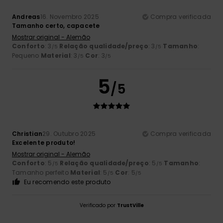
Andreas
16. Novembro 2025
Compra verificada
Tamanho certo, capacete
Mostrar original - Alemão
Conforto
: 3
Relação qualidade/preço
: 3
Tamanho
:
/5
/5
Pequeno
Material
: 3
Cor
: 3
/5
/5
5
/5
Christian
29. Outubro 2025
Compra verificada
Excelente produto!
Mostrar original - Alemão
Conforto
: 5
Relação qualidade/preço
: 5
Tamanho
:
/5
/5
Tamanho perfeito
Material
: 5
Cor
: 5
/5
/5
Eu recomendo este produto
Verificado por
TrustVille