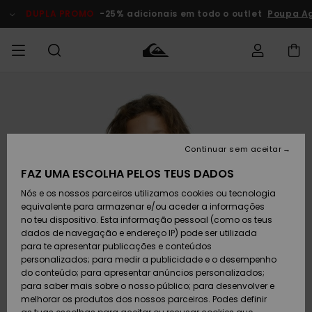
Avançar
para
DUPLA PROMO
-25% adicionais em todo o outlet
Poupa Ag
a
informação
do
produto
Acede à tua
HOMEM
Roupas
Roupas
Shop
Surf Shop
Artigos
Outlet
encomenda
Homem
Neve
Homem
Homem
MENINO
Envio
Acessórios
Acessórios
Artigos
Continuar sem aceitar
recém-
Surf Shop
Outlet
MULHER
chegados
Crianças
Artigos
Criança
FAZ UMA ESCOLHA PELOS TEUS DADOS
Devoluções
Neve
Nós e os nossos parceiros utilizamos cookies ou tecnologia
Calçado e
Calçado e
Criança
equivalente para armazenar e/ou aceder a informações
chinelos
chinelos
SURF
Pagamento
Highlights
Highlights
Outlet
no teu dispositivo. Esta informação pessoal (como os teus
Mulher
dados de navegação e endereço IP) pode ser utilizada
SNOW
Snow Shop
para te apresentar publicações e conteúdos
Cartão
Surfe/água
Surfe/água
Feminino
personalizados; para medir a publicidade e o desempenho
presente
Snow
Community
do conteúdo; para apresentar anúncios personalizados;
DUPLA
para saber mais sobre o nosso público; para desenvolver e
PROMO
melhorar os produtos dos nossos parceiros. Podes definir
Quiksilver
Snow
Neve
Highlights