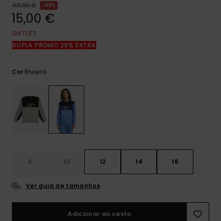
mais
40,00 €
63%
frequentes e o
15,00 €
nosso
formulário de
OUTLET
contacto.
DUPLA PROMO 25% EXTRA
Consultar
as FAQ
Riviera
Cor
8
10
12
14
16
Ver guia de tamanhos
Adicionar ao cesto