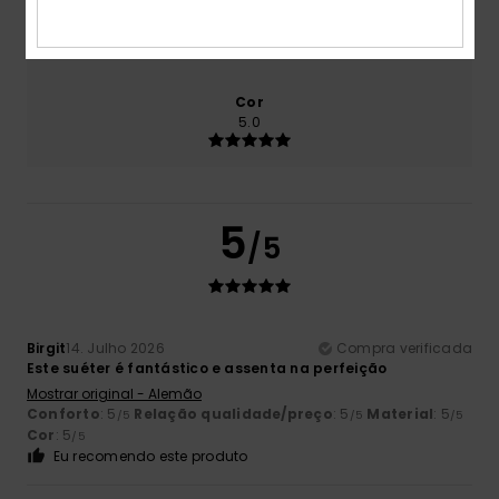
Tamanho
Material
4.5
Muito pequeno
Demasiado grande
Cor
5.0
5
/5
Birgit
14. Julho 2026
Compra verificada
Este suéter é fantástico e assenta na perfeição
Mostrar original - Alemão
Conforto
: 5
Relação qualidade/preço
: 5
Material
: 5
/5
/5
/5
Cor
: 5
/5
Eu recomendo este produto