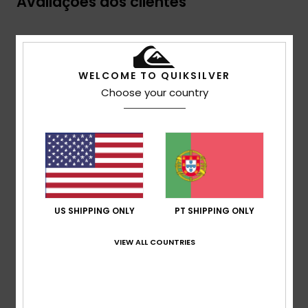
Avaliações dos clientes
Pontuação média
4.5
WELCOME TO QUIKSILVER
/5
Choose your country
baseado em
2 avaliações verificadas
desde Abril
2026
50% dos nossos clientes recomendam este
produto
Conforto
US SHIPPING ONLY
PT SHIPPING ONLY
5.0
VIEW ALL COUNTRIES
Relação qualidade/preço
5.0