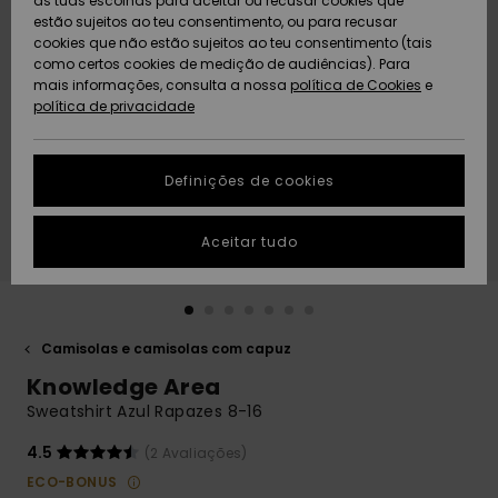
as tuas escolhas para aceitar ou recusar cookies que
Freedom
estão sujeitos ao teu consentimento, ou para recusar
cookies que não estão sujeitos ao teu consentimento (tais
AJUDA
Protecção de
como certos cookies de medição de audiências). Para
Artigos
Artigos
Community
dados
mais informações, consulta a nossa
recém-
recém-
política de Cookies
e
chegados
chegados
política de privacidade
SUSTAINABILITY
Guia de
tamanhos
LOCALIZADOR
Definições de cookies
Coleções
Highlights
DE LOJAS
Inicia uma
Aceitar tudo
CARTÃO
conversa para
PRESENTE
obteres a
resposta mais
rápida à tua
LISTA DE
pergunta.
DESEJO
Camisolas e camisolas com capuz
Iniciar uma
Knowledge Area
conversa
Sweatshirt Azul Rapazes 8-16
Encontra
respostas
4.5
(2 Avaliações)
para as
ECO-BONUS
perguntas