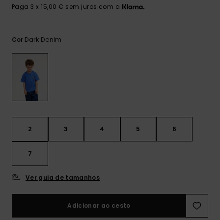
mais
Paga 3 x 15,00 € sem juros com a
frequentes e o
nosso
formulário de
contacto.
Dark Denim
Cor
Consultar
as FAQ
2
3
4
5
6
7
Ver guia de tamanhos
Adicionar ao cesto