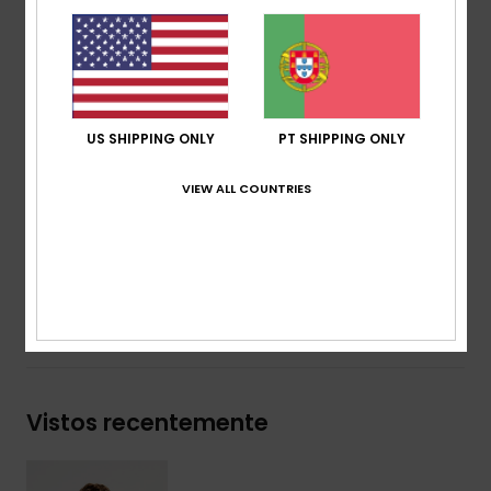
Lavagem:
lavagem enzimática com pigmentos
Corte:
straight
Cintura:
ajustável
Fecho:
fecho com cordão
Bolsos:
corte frontal
US SHIPPING ONLY
PT SHIPPING ONLY
Aplique atrás
Etiqueta da marca:
etiqueta em tecido sazonal no
VIEW ALL COUNTRIES
bolso traseiro
Composição
[Tecido principal] 100% algodão
Envio& Devoluciones
Vistos recentemente