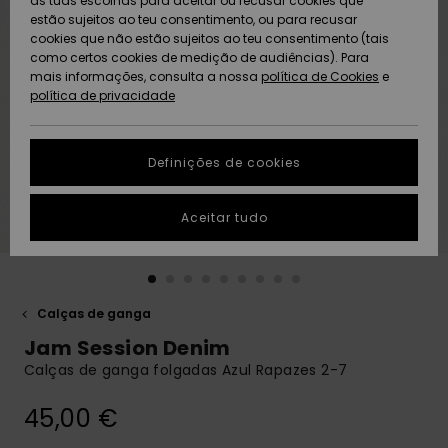
as tuas escolhas para aceitar ou recusar cookies que
Freedom
estão sujeitos ao teu consentimento, ou para recusar
cookies que não estão sujeitos ao teu consentimento (tais
AJUDA
Protecção de
como certos cookies de medição de audiências). Para
Artigos
Artigos
Community
dados
mais informações, consulta a nossa
recém-
recém-
política de Cookies
e
chegados
chegados
política de privacidade
SUSTAINABILITY
Guia de
tamanhos
LOCALIZADOR
Definições de cookies
Coleções
Highlights
DE LOJAS
Inicia uma
Aceitar tudo
CARTÃO
conversa para
PRESENTE
obteres a
resposta mais
rápida à tua
LISTA DE
pergunta.
DESEJO
Calças de ganga
Iniciar uma
Jam Session Denim
conversa
Calças de ganga folgadas Azul Rapazes 2-7
Encontra
respostas
45,00 €
para as
perguntas