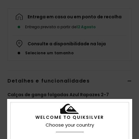
Entrega em casa ou em ponto de recolha
Entrega prevista a partir de
12 Agosto
Consulte a disponibilidade na loja
Selecione um tamanho
Detalhes e funcionalidades
Calças de ganga folgadas Azul Rapazes 2-7
Estilo
EQKDP03079
Código de Cor
brq0
WELCOME TO QUIKSILVER
Características
Choose your country
Tecido:
Sarja elástica de algodão orgânico