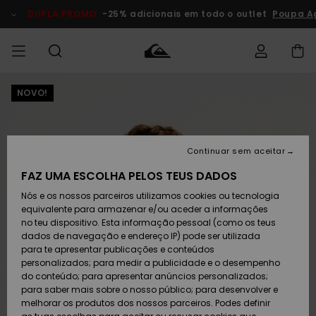
Avançar
para
DUPLA PROMO
-25% adicionais em todo o outlet
Poupa Ag
a
informação
do
produto
NOVO!
Acede à tua
HOMEM
Roupas
Roupas
Shop
Surf Shop
Artigos
Outlet
encomenda
Homem
Neve
Homem
Homem
MENINO
Envio
Acessórios
Acessórios
Artigos
Continuar sem aceitar
recém-
Surf Shop
Outlet
MULHER
chegados
Crianças
Artigos
Criança
FAZ UMA ESCOLHA PELOS TEUS DADOS
Devoluções
Neve
Nós e os nossos parceiros utilizamos cookies ou tecnologia
Calçado e
Calçado e
Criança
equivalente para armazenar e/ou aceder a informações
chinelos
chinelos
SURF
Pagamento
Highlights
Highlights
Outlet
no teu dispositivo. Esta informação pessoal (como os teus
Mulher
dados de navegação e endereço IP) pode ser utilizada
SNOW
Snow Shop
para te apresentar publicações e conteúdos
Cartão
Surfe/água
Surfe/água
Feminino
personalizados; para medir a publicidade e o desempenho
presente
Snow
Community
do conteúdo; para apresentar anúncios personalizados;
DUPLA
para saber mais sobre o nosso público; para desenvolver e
PROMO
melhorar os produtos dos nossos parceiros. Podes definir
Quiksilver
Snow
Neve
Highlights