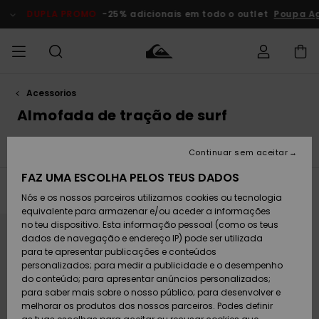
Avançar
para
DUPLA PROMO
-25% adicionais em todo o outlet
Poupa A
a
seleção
da
grelha
de
produtos
Acessorios
Acede à tua
HOMEM
Roupas
Roupas
Shop
Surf Shop
Artigos
Outlet
encomenda
Almofada de tração de surf
Homem
Neve
Homem
Homem
MENINO
Envio
Ver tudo
Acessórios
Acessórios
Artigos
Continuar sem aceitar
recém-
Surf Shop
Outlet
MULHER
chegados
Crianças
Artigos
Criança
FAZ UMA ESCOLHA PELOS TEUS DADOS
Devoluções
Neve
Filtrar e Ordenar
1
Resultado
Nós e os nossos parceiros utilizamos cookies ou tecnologia
Calçado e
Calçado e
Criança
equivalente para armazenar e/ou aceder a informações
chinelos
chinelos
SURF
Avançar
Avançar
Pagamento
Highlights
Highlights
Outlet
para
para
no teu dispositivo. Esta informação pessoal (como os teus
procurar
ordenar
Mulher
dados de navegação e endereço IP) pode ser utilizada
critérios
por
de
SNOW
Snow Shop
para te apresentar publicações e conteúdos
filtragem
Cartão
Surfe/água
Surfe/água
Feminino
personalizados; para medir a publicidade e o desempenho
presente
Snow
Community
do conteúdo; para apresentar anúncios personalizados;
DUPLA
para saber mais sobre o nosso público; para desenvolver e
PROMO
melhorar os produtos dos nossos parceiros. Podes definir
Quiksilver
Snow
Neve
Highlights