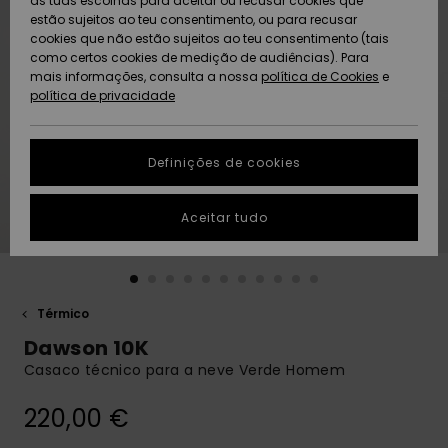
as tuas escolhas para aceitar ou recusar cookies que
Freedom
estão sujeitos ao teu consentimento, ou para recusar
cookies que não estão sujeitos ao teu consentimento (tais
AJUDA
Protecção de
como certos cookies de medição de audiências). Para
Artigos
Artigos
Community
dados
mais informações, consulta a nossa
recém-
recém-
política de Cookies
e
chegados
chegados
política de privacidade
SUSTAINABILITY
Guia de
tamanhos
LOCALIZADOR
Definições de cookies
Coleções
Highlights
DE LOJAS
Inicia uma
Aceitar tudo
CARTÃO
conversa para
PRESENTE
obteres a
resposta mais
rápida à tua
LISTA DE
pergunta.
DESEJO
Térmico
Iniciar uma
Dawson 10K
conversa
Casaco técnico para a neve Verde Homem
Encontra
respostas
220,00 €
para as
perguntas