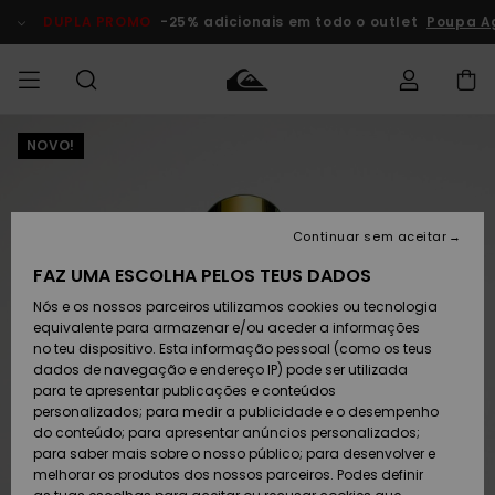
Avançar
para
DUPLA PROMO
-25% adicionais em todo o outlet
Poupa A
a
informação
do
produto
NOVO!
Acede à tua
HOMEM
Roupas
Roupas
Shop
Surf Shop
Artigos
Outlet
encomenda
Homem
Neve
Homem
Homem
MENINO
Envio
Acessórios
Acessórios
Artigos
Continuar sem aceitar
recém-
Surf Shop
Outlet
MULHER
chegados
Crianças
Artigos
Criança
FAZ UMA ESCOLHA PELOS TEUS DADOS
Devoluções
Neve
Nós e os nossos parceiros utilizamos cookies ou tecnologia
Calçado e
Calçado e
Criança
equivalente para armazenar e/ou aceder a informações
chinelos
chinelos
SURF
Pagamento
Highlights
Highlights
Outlet
no teu dispositivo. Esta informação pessoal (como os teus
Mulher
dados de navegação e endereço IP) pode ser utilizada
SNOW
Snow Shop
para te apresentar publicações e conteúdos
Cartão
Surfe/água
Surfe/água
Feminino
personalizados; para medir a publicidade e o desempenho
presente
Snow
Community
do conteúdo; para apresentar anúncios personalizados;
DUPLA
para saber mais sobre o nosso público; para desenvolver e
PROMO
melhorar os produtos dos nossos parceiros. Podes definir
Quiksilver
Snow
Neve
Highlights