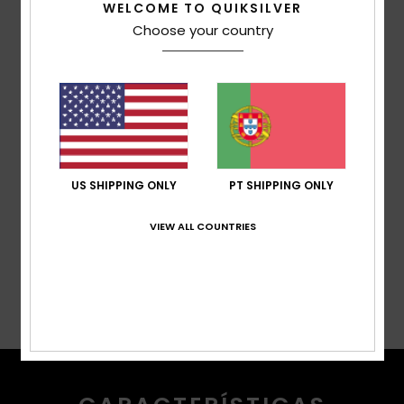
calor e respirabilidade
WELCOME TO QUIKSILVER
Capuz:
capuz fixo, compatível com capacete com
Choose your country
sistema de ajuste de bloqueio de cordão
Polaina:
polaina
Zíperes:
zíper resistente à água
Bolsos:
bolso para passe na manga, bolso no peito,
2 bolsos para aquecer as mãos, bolso interno grande
em tela
Punhos:
polainas no pulso elásticas integradas
US SHIPPING ONLY
PT SHIPPING ONLY
Composição
[Tecido principal] 100% poliéster reciclado
VIEW ALL COUNTRIES
Envio& Devoluciones