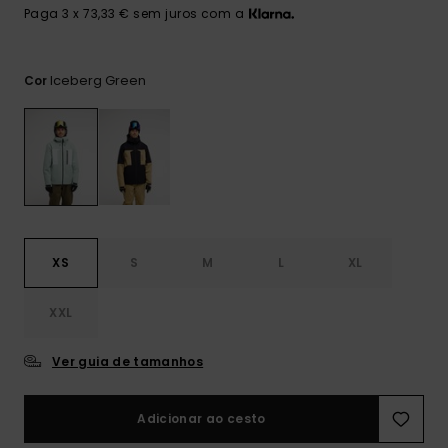
mais
Paga 3 x 73,33 € sem juros com a
frequentes e o
nosso
formulário de
contacto.
Iceberg Green
Cor
Consultar
as FAQ
XS
S
M
L
XL
XXL
Ver guia de tamanhos
Adicionar ao cesto