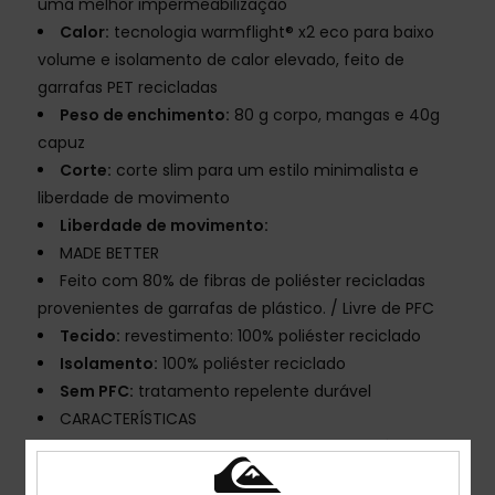
uma melhor impermeabilização
Calor:
tecnologia warmflight® x2 eco para baixo
volume e isolamento de calor elevado, feito de
garrafas PET recicladas
Peso de enchimento:
80 g corpo, mangas e 40g
capuz
Corte:
corte slim para um estilo minimalista e
liberdade de movimento
Liberdade de movimento:
MADE BETTER
Feito com 80% de fibras de poliéster recicladas
provenientes de garrafas de plástico. / Livre de PFC
Tecido:
revestimento: 100% poliéster reciclado
Isolamento:
100% poliéster reciclado
Sem PFC:
tratamento repelente durável
CARACTERÍSTICAS
Costuras:
fitas nas costuras em zonas críticas
Forro:
tafetá leve traçado com tricô escovado para