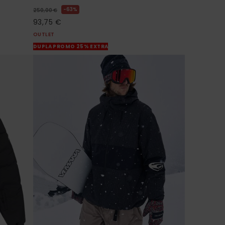
63%
250,00 €
93,75 €
OUTLET
DUPLA PROMO 25% EXTRA