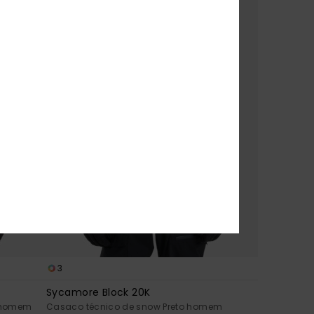
3
Sycamore Block 20K
 homem
Casaco técnico de snow Preto homem