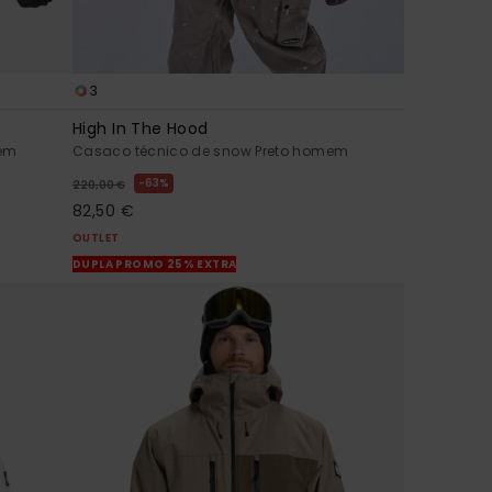
3
High In The Hood
mem
Casaco técnico de snow Preto homem
63%
220,00 €
82,50 €
OUTLET
DUPLA PROMO 25% EXTRA