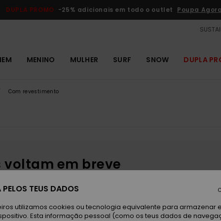
DUPLA PROMO
-25% adicionais em todo o outlet
Poupa Agor
SUSTAI
MEM
MENINO
MULHER
SURF
SNOW
DUPLA P
Com revestimento
s voltam em breve
 PELOS TEUS DADOS
C
iros utilizamos cookies ou tecnologia equivalente para armazenar 
spositivo. Esta informação pessoal (como os teus dados de navega