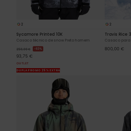
2
2
Sycamore Printed 10K
Travis Rice 
Casaco técnico de snow Preto homem
Casaco para
800,00 €
63%
250,00 €
93,75 €
OUTLET
DUPLA PROMO 25% EXTRA