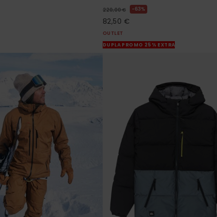
63%
220,00 €
82,50 €
OUTLET
DUPLA PROMO 25% EXTRA