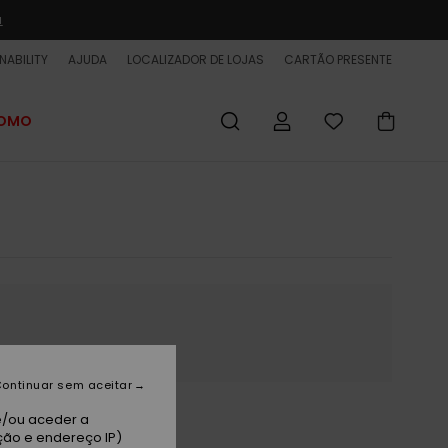
a
NABILITY
AJUDA
LOCALIZADOR DE LOJAS
CARTÃO PRESENTE
ROMO
ontinuar sem aceitar
e/ou aceder a
ção e endereço IP)