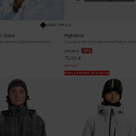
2
GORE-TEX®
3L Gore
Highland
 a neve Castanho Homem
Casaco técnico de snow Preto ho
63%
200,00 €
75,00 €
OUTLET
DUPLA PROMO 25% EXTRA