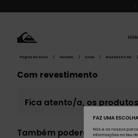
Avançar
para
a
seleção
da
grelha
de
produtos
HO
Página De Início
Homem
Snow
Blusões De Ski
Com revestimento
Fica atento/a, os produto
FAZ UMA ESCOLHA
Nós e os nossos parce
Também poderás gostar
informações no teu di