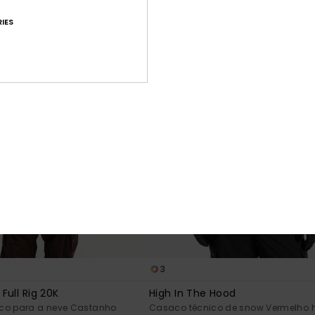
IES
3
Full Rig 20K
High In The Hood
co para a neve Castanho
Casaco técnico de snow Vermelho