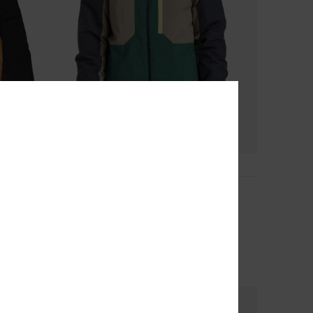
2
Dawson
o homem
Casaco técnico de snow Verde homem
63%
230,00 €
86,25 €
OUTLET
DUPLA PROMO 25% EXTRA