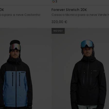
3
0K
Forever Stretch 20K
co para a neve Castanho
Casaco técnico para a neve Verd
320,00 €
NOVO!