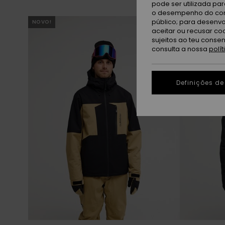
pode ser utilizada pa
o desempenho do cont
Avançar
Avançar
público; para desenvo
NOVO!
NOVO!
para
para
procurar
ordenar
aceitar ou recusar co
critérios
por
de
sujeitos ao teu conse
filtragem
consulta a nossa
polí
Definições de