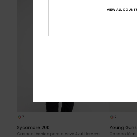
VIEW ALL COUNTR
7
2
Sycamore 20K
Young Guns 
Casaco técnico para a neve Azul Homem
Casaco técni