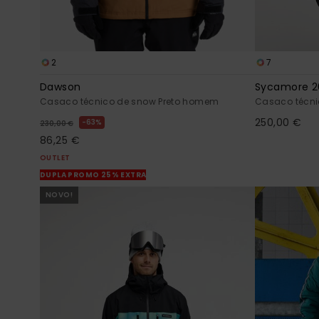
2
7
Dawson
Sycamore 2
Casaco técnico de snow Preto homem
Casaco técni
250,00 €
63%
230,00 €
86,25 €
OUTLET
DUPLA PROMO 25% EXTRA
NOVO!