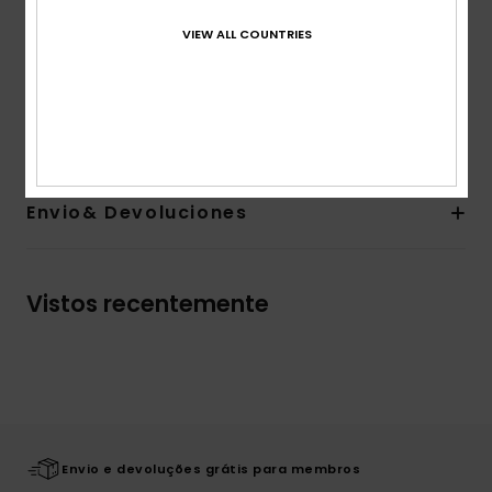
apresentam um bolso de aba atrás e um cordão estilo
VIEW ALL COUNTRIES
bungee no bolso interior para guardares as tuas chaves
em segurança.
Detalhes e funcionalidades
Envio& Devoluciones
Vistos recentemente
Envio e devoluções grátis para membros