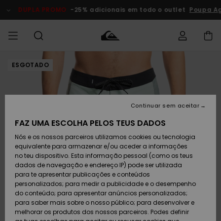
Avançar
para
DUPLA PROMO
-25% adicionais em todo o outlet
Poupa Ago
a
informação
do
produto
ESGOTADO
Acede à tua
HOMEM
Roupas
Roupas
Shop
Surf Shop
Artigos
Outlet
encomenda
Homem
Neve
Homem
Homem
MENINO
Envio
Acessórios
Acessórios
Artigos
Continuar sem aceitar
recém-
Surf Shop
Outlet
MULHER
chegados
Crianças
Artigos
Criança
FAZ UMA ESCOLHA PELOS TEUS DADOS
Devoluções
Neve
Nós e os nossos parceiros utilizamos cookies ou tecnologia
Calçado e
Calçado e
Criança
equivalente para armazenar e/ou aceder a informações
chinelos
chinelos
SURF
Pagamento
Highlights
Highlights
Outlet
no teu dispositivo. Esta informação pessoal (como os teus
Mulher
dados de navegação e endereço IP) pode ser utilizada
SNOW
Snow Shop
para te apresentar publicações e conteúdos
Cartão
Surfe/água
Surfe/água
Feminino
personalizados; para medir a publicidade e o desempenho
presente
Snow
Community
do conteúdo; para apresentar anúncios personalizados;
DUPLA
para saber mais sobre o nosso público; para desenvolver e
PROMO
melhorar os produtos dos nossos parceiros. Podes definir
Quiksilver
Snow
Neve
Highlights