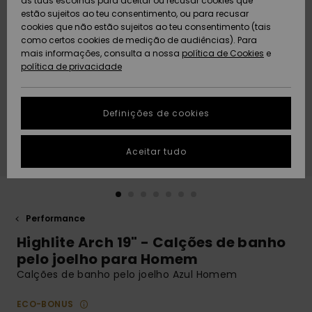
as tuas escolhas para aceitar ou recusar cookies que
Freedom
estão sujeitos ao teu consentimento, ou para recusar
cookies que não estão sujeitos ao teu consentimento (tais
AJUDA
Protecção de
como certos cookies de medição de audiências). Para
Artigos
Artigos
Community
dados
mais informações, consulta a nossa
recém-
recém-
política de Cookies
e
chegados
chegados
política de privacidade
SUSTAINABILITY
Guia de
tamanhos
LOCALIZADOR
Definições de cookies
Coleções
Highlights
DE LOJAS
Inicia uma
Aceitar tudo
CARTÃO
conversa para
PRESENTE
obteres a
resposta mais
rápida à tua
LISTA DE
pergunta.
DESEJO
Performance
Iniciar uma
Highlite Arch 19" - Calções de banho
conversa
pelo joelho para Homem
Encontra
Calções de banho pelo joelho Azul Homem
respostas
para as
ECO-BONUS
perguntas