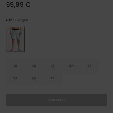
mais
69,99 €
frequentes e o
nosso
formulário de
Blue Light
Cor
contacto.
Consultar
as FAQ
28
30
31
32
33
34
36
38
Sem stock