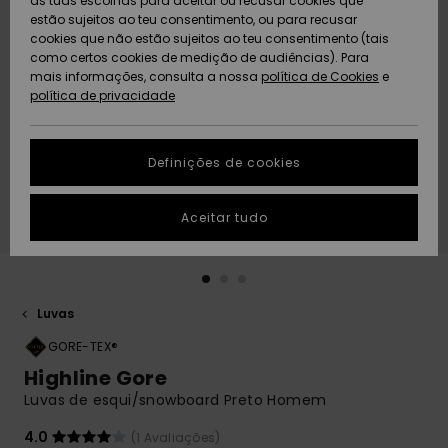
as tuas escolhas para aceitar ou recusar cookies que
Freedom
estão sujeitos ao teu consentimento, ou para recusar
cookies que não estão sujeitos ao teu consentimento (tais
AJUDA
Protecção de
como certos cookies de medição de audiências). Para
Artigos
Artigos
Community
dados
mais informações, consulta a nossa
recém-
recém-
política de Cookies
e
chegados
chegados
política de privacidade
SUSTAINABILITY
Guia de
tamanhos
LOCALIZADOR
Definições de cookies
Coleções
Highlights
DE LOJAS
Inicia uma
Aceitar tudo
CARTÃO
conversa para
PRESENTE
obteres a
resposta mais
rápida à tua
LISTA DE
pergunta.
DESEJO
Luvas
Iniciar uma
conversa
GORE-TEX®
Highline Gore
Encontra
Luvas de esqui/snowboard Preto Homem
respostas
para as
4.0
(1 Avaliações)
perguntas