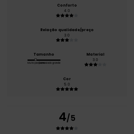
Conforto
4.0
Relação qualidade/preço
3.0
Tamanho
Material
3.0
Muito pequeno
Demasiado grande
Cor
5.0
4
/5