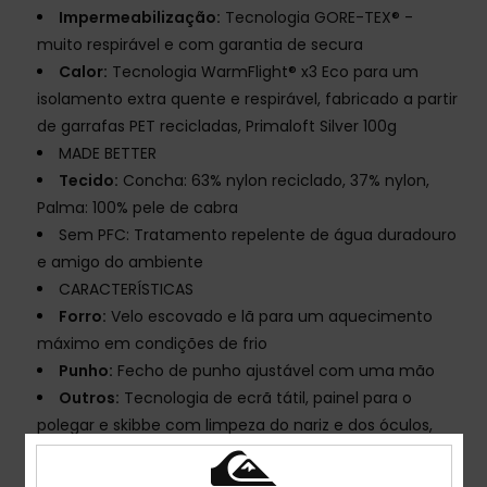
Impermeabilização:
Tecnologia GORE-TEX® -
muito respirável e com garantia de secura
Calor:
Tecnologia WarmFlight® x3 Eco para um
isolamento extra quente e respirável, fabricado a partir
de garrafas PET recicladas, Primaloft Silver 100g
MADE BETTER
Tecido:
Concha: 63% nylon reciclado, 37% nylon,
Palma: 100% pele de cabra
Sem PFC: Tratamento repelente de água duradouro
e amigo do ambiente
CARACTERÍSTICAS
Forro:
Velo escovado e lã para um aquecimento
máximo em condições de frio
Punho:
Fecho de punho ajustável com uma mão
Outros:
Tecnologia de ecrã tátil, painel para o
polegar e skibbe com limpeza do nariz e dos óculos,
Correia elástica ajustável