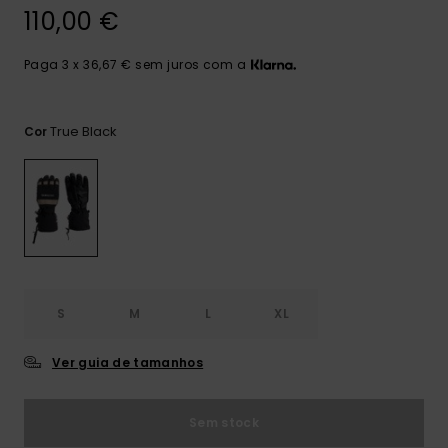
mais
110,00 €
frequentes e o
nosso
formulário de
Paga 3 x 36,67 € sem juros com a
contacto.
Consultar
True Black
Cor
as FAQ
S
M
L
XL
Ver guia de tamanhos
Sem stock