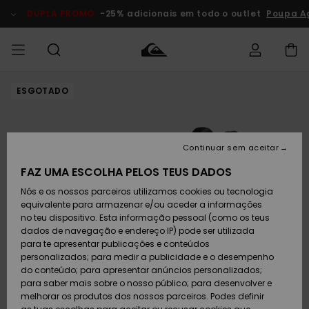
Avançar
para
DUPLA PROMO
-25% adicionais em todo o outlet
Poupa A
a
informação
do
produto
ESGOTADO
Acede à tua
HOMEM
Roupas
Roupas
Shop
Surf Shop
Artigos
Outlet
encomenda
Homem
Neve
Homem
Homem
MENINO
Envio
Acessórios
Acessórios
Artigos
Continuar sem aceitar
recém-
Surf Shop
Outlet
MULHER
chegados
Crianças
Artigos
Criança
FAZ UMA ESCOLHA PELOS TEUS DADOS
Devoluções
Neve
Nós e os nossos parceiros utilizamos cookies ou tecnologia
Calçado e
Calçado e
Criança
equivalente para armazenar e/ou aceder a informações
chinelos
chinelos
SURF
Pagamento
Highlights
Highlights
Outlet
no teu dispositivo. Esta informação pessoal (como os teus
Mulher
dados de navegação e endereço IP) pode ser utilizada
SNOW
Snow Shop
para te apresentar publicações e conteúdos
Cartão
Surfe/água
Surfe/água
Feminino
personalizados; para medir a publicidade e o desempenho
presente
Snow
Community
do conteúdo; para apresentar anúncios personalizados;
DUPLA
para saber mais sobre o nosso público; para desenvolver e
PROMO
melhorar os produtos dos nossos parceiros. Podes definir
Quiksilver
Snow
Neve
Highlights