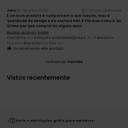
John
26. Fevereiro 2026
Compra verificada
É um bom produto e cumpre bem a sua função, mas a
qualidade do design e da costura não é tão boa como a do
último par que comprei há alguns anos
Mostrar original - Inglês
Conforto
: 4
Relação qualidade/preço
: 3
Tamanho
:
/5
/5
Pequeno
Material
: 3
Cor
: 5
/5
/5
Eu recomendo este produto
Verificado por
TrustVille
Vistos recentemente
Envio e devoluções grátis para membros