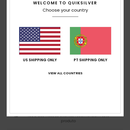
WELCOME TO QUIKSILVER
Composição
100% Couro
Choose your country
Envio& Devoluciones
Avaliações dos clientes
US SHIPPING ONLY
PT SHIPPING ONLY
Pontuação média
VIEW ALL COUNTRIES
4.0
/5
baseado em
1 avaliações verificadas
desde
Fevereiro 2026
100% dos nossos clientes recomendam este
produto