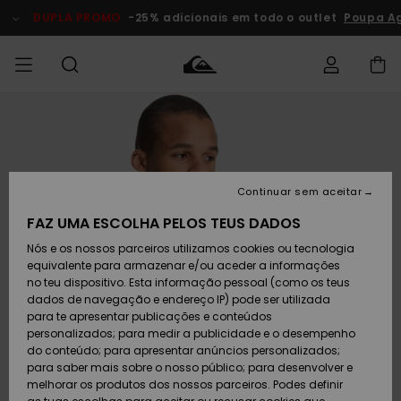
Avançar
para
DUPLA PROMO
-25% adicionais em todo o outlet
Poupa Ag
a
informação
do
produto
Acede à tua
HOMEM
Roupas
Roupas
Shop
Surf Shop
Artigos
Outlet
encomenda
Homem
Neve
Homem
Homem
MENINO
Envio
Acessórios
Acessórios
Artigos
Continuar sem aceitar
recém-
Surf Shop
Outlet
MULHER
chegados
Crianças
Artigos
Criança
FAZ UMA ESCOLHA PELOS TEUS DADOS
Devoluções
Neve
Nós e os nossos parceiros utilizamos cookies ou tecnologia
Calçado e
Calçado e
Criança
equivalente para armazenar e/ou aceder a informações
chinelos
chinelos
SURF
Pagamento
Highlights
Highlights
Outlet
no teu dispositivo. Esta informação pessoal (como os teus
Mulher
dados de navegação e endereço IP) pode ser utilizada
SNOW
Snow Shop
para te apresentar publicações e conteúdos
Cartão
Surfe/água
Surfe/água
Feminino
personalizados; para medir a publicidade e o desempenho
presente
Snow
Community
do conteúdo; para apresentar anúncios personalizados;
DUPLA
para saber mais sobre o nosso público; para desenvolver e
PROMO
melhorar os produtos dos nossos parceiros. Podes definir
Quiksilver
Snow
Neve
Highlights