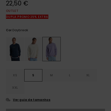
22,50 €
mais
frequentes e o
nosso
OUTLET
formulário de
DUPLA PROMO 25% EXTRA
contacto.
Consultar
Daybreak
Cor
as FAQ
XS
S
M
L
XL
XXL
Ver guia de tamanhos