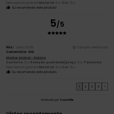
Demasiado grande
Material
: 5
Cor
: 5
/5
/5
Eu recomendo este produto
5
/5
Nils
2. Julho 2026
Compra verificada
Comentário: Olá
Mostrar original - Italiano
Conforto
: 5
Relação qualidade/preço
: 5
Tamanho
:
/5
/5
Demasiado grande
Material
: 5
Cor
: 5
/5
/5
Eu recomendo este produto
1
2
3
4
>
Verificado por
TrustVille
Vistos recentemente