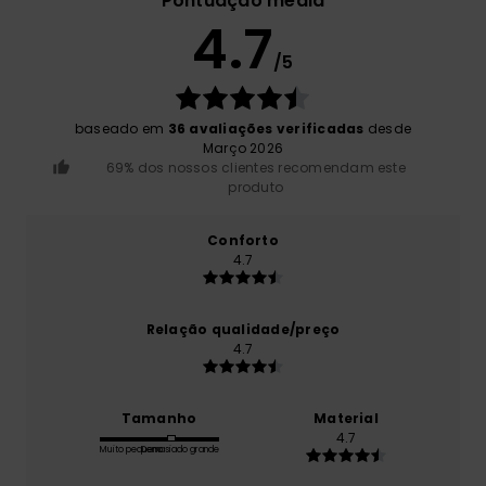
Pontuação média
4.7
/5
baseado em
36 avaliações verificadas
desde
Março 2026
69% dos nossos clientes recomendam este
produto
Conforto
4.7
Relação qualidade/preço
4.7
Tamanho
Material
4.7
Muito pequeno
Demasiado grande