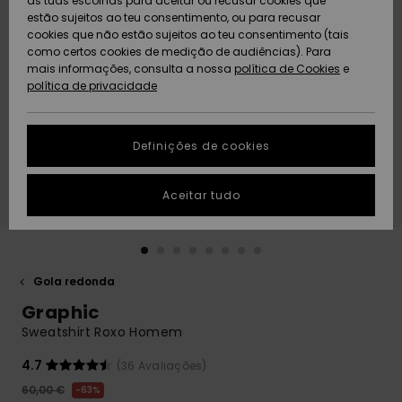
as tuas escolhas para aceitar ou recusar cookies que
Freedom
estão sujeitos ao teu consentimento, ou para recusar
cookies que não estão sujeitos ao teu consentimento (tais
AJUDA
Protecção de
como certos cookies de medição de audiências). Para
Artigos
Artigos
Community
dados
mais informações, consulta a nossa
recém-
recém-
política de Cookies
e
chegados
chegados
política de privacidade
SUSTAINABILITY
Guia de
tamanhos
LOCALIZADOR
Definições de cookies
Coleções
Highlights
DE LOJAS
Inicia uma
Aceitar tudo
CARTÃO
conversa para
PRESENTE
obteres a
resposta mais
rápida à tua
LISTA DE
pergunta.
DESEJO
Gola redonda
Iniciar uma
Graphic
conversa
Sweatshirt Roxo Homem
Encontra
respostas
4.7
(36 Avaliações)
para as
60,00 €
63%
perguntas