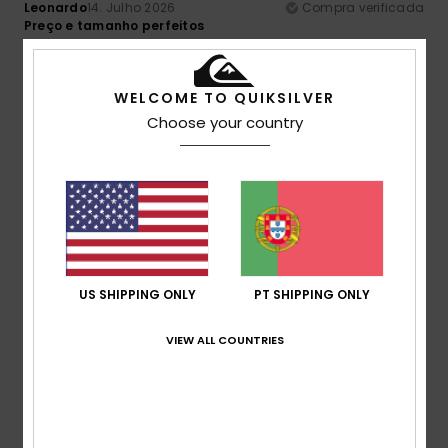
Leonardo
14. Julho 2026
Compra verificada
Preço e tamanho perfeitos
Mostrar original - Francês
Conforto
: 5
Relação qualidade/preço
: 5
Tamanho
:
/5
/5
Tamanho perfeito
Material
: 5
Cor
: 5
/5
/5
WELCOME TO QUIKSILVER
Choose your country
5
/5
Jean Pierre
14. Julho 2026
Compra verificada
É bonito e está em promoção
Mostrar original - Castelhano
US SHIPPING ONLY
PT SHIPPING ONLY
Conforto
: 5
Relação qualidade/preço
: 4
Tamanho
:
/5
/5
Grande
Material
: 5
Cor
: 5
/5
/5
VIEW ALL COUNTRIES
5
/5