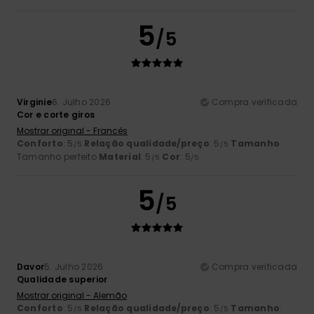
5
/5
Virginie
6. Julho 2026
Compra verificada
Cor e corte giros
Mostrar original - Francês
Conforto
: 5
Relação qualidade/preço
: 5
Tamanho
:
/5
/5
Tamanho perfeito
Material
: 5
Cor
: 5
/5
/5
5
/5
Davor
5. Julho 2026
Compra verificada
Qualidade superior
Mostrar original - Alemão
Conforto
: 5
Relação qualidade/preço
: 5
Tamanho
:
/5
/5