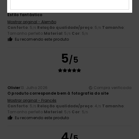
Thomas Alfred
13. Julho 2026
Compra verificada
Estilo fantástico
Mostrar original - Alemão
Conforto
: 5
Relação qualidade/preço
: 5
Tamanho
:
/5
/5
Tamanho perfeito
Material
: 5
Cor
: 5
/5
/5
Eu recomendo este produto
5
/5
Olivier
13. Julho 2026
Compra verificada
O produto corresponde bem à fotografia do site
Mostrar original - Francês
Conforto
: 5
Relação qualidade/preço
: 4
Tamanho
:
/5
/5
Tamanho perfeito
Material
: 5
Cor
: 5
/5
/5
Eu recomendo este produto
4
/5