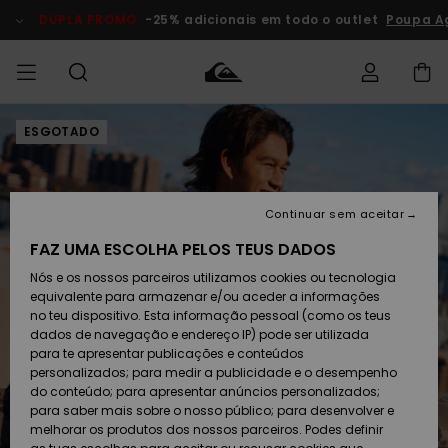
Avançar
para
DUPLA PROMO
-25% adicionais em todo o outlet
Poupa A
a
informação
do
produto
ESGOTADO
Acede à tua
HOMEM
Roupas
Roupas
Shop
Surf Shop
Artigos
Outlet
encomenda
Homem
Neve
Homem
Homem
MENINO
Envio
Acessórios
Acessórios
Artigos
Continuar sem aceitar
recém-
Surf Shop
Outlet
MULHER
chegados
Crianças
Artigos
Criança
FAZ UMA ESCOLHA PELOS TEUS DADOS
Devoluções
Neve
Nós e os nossos parceiros utilizamos cookies ou tecnologia
Calçado e
Calçado e
Criança
equivalente para armazenar e/ou aceder a informações
chinelos
chinelos
SURF
Pagamento
Highlights
Highlights
Outlet
no teu dispositivo. Esta informação pessoal (como os teus
Mulher
dados de navegação e endereço IP) pode ser utilizada
SNOW
Snow Shop
para te apresentar publicações e conteúdos
Cartão
Surfe/água
Surfe/água
Feminino
personalizados; para medir a publicidade e o desempenho
presente
Snow
Community
do conteúdo; para apresentar anúncios personalizados;
DUPLA
para saber mais sobre o nosso público; para desenvolver e
PROMO
melhorar os produtos dos nossos parceiros. Podes definir
Quiksilver
Snow
Neve
Highlights