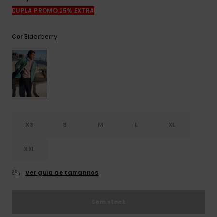
mais
DUPLA PROMO 25% EXTRA
frequentes e o
nosso
formulário de
Elderberry
Cor
contacto.
Consultar
as FAQ
XS
S
M
L
XL
XXL
Ver guia de tamanhos
Sem stock