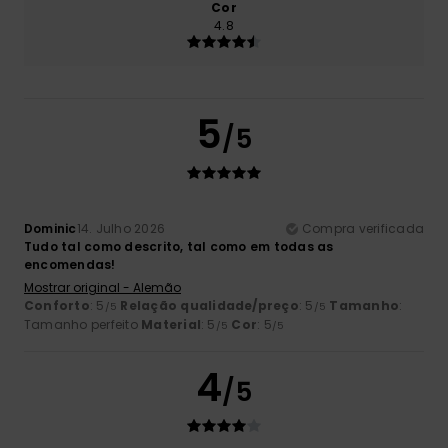
Cor
4.8
5
/5
Dominic
14. Julho 2026
Compra verificada
Tudo tal como descrito, tal como em todas as
encomendas!
Mostrar original - Alemão
Conforto
: 5
Relação qualidade/preço
: 5
Tamanho
:
/5
/5
Tamanho perfeito
Material
: 5
Cor
: 5
/5
/5
4
/5