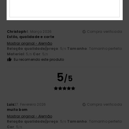
5
/5
Christoph
4. Março 2026
Compra verificada
Estilo, qualidade e corte
Mostrar original - Alemão
Relação qualidade/preço
: 5
Tamanho
: Tamanho perfeito
/5
Material
: 5
Cor
: 5
/5
/5
Eu recomendo este produto
5
/5
Luis
27. Fevereiro 2026
Compra verificada
muito bom
Mostrar original - Alemão
Relação qualidade/preço
: 5
Tamanho
: Tamanho perfeito
/5
Cor
: 5
/5