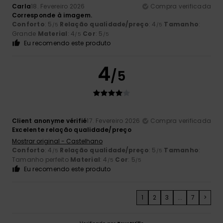
Carla
18. Fevereiro 2026
Compra verificada
Corresponde à imagem.
Conforto
: 5
Relação qualidade/preço
: 4
Tamanho
:
/5
/5
Grande
Material
: 4
Cor
: 5
/5
/5
Eu recomendo este produto
4
/5
Client anonyme vérifié
17. Fevereiro 2026
Compra verificada
Excelente relação qualidade/preço
Mostrar original - Castelhano
Conforto
: 4
Relação qualidade/preço
: 5
Tamanho
:
/5
/5
Tamanho perfeito
Material
: 4
Cor
: 5
/5
/5
Eu recomendo este produto
1
2
3
...
7
>