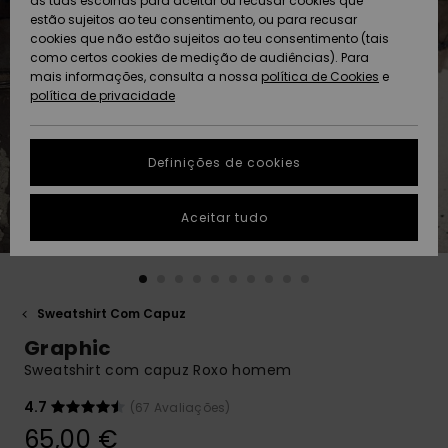
as tuas escolhas para aceitar ou recusar cookies que
Freedom
estão sujeitos ao teu consentimento, ou para recusar
cookies que não estão sujeitos ao teu consentimento (tais
AJUDA
Protecção de
como certos cookies de medição de audiências). Para
Artigos
Artigos
Community
dados
mais informações, consulta a nossa
recém-
recém-
política de Cookies
e
chegados
chegados
política de privacidade
SUSTAINABILITY
Guia de
tamanhos
LOCALIZADOR
Definições de cookies
Coleções
Highlights
DE LOJAS
Inicia uma
Aceitar tudo
CARTÃO
conversa para
PRESENTE
obteres a
resposta mais
rápida à tua
LISTA DE
pergunta.
DESEJO
Sweatshirt Com Capuz
Iniciar uma
Graphic
conversa
Sweatshirt com capuz Roxo homem
Encontra
respostas
4.7
(67 Avaliações)
para as
65,00 €
perguntas