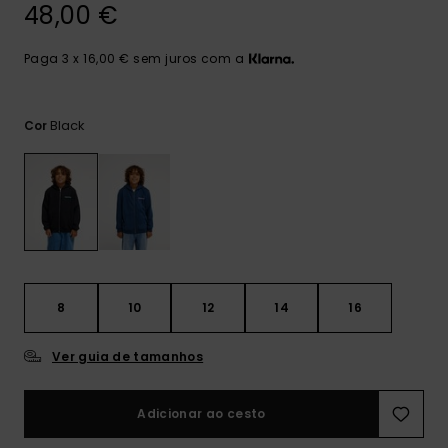
mais
48,00 €
frequentes e o
nosso
Paga 3 x 16,00 € sem juros com a
formulário de
contacto.
Consultar
Black
Cor
as FAQ
8
10
12
14
16
Ver guia de tamanhos
Adicionar ao cesto