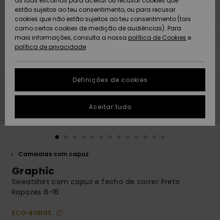
as tuas escolhas para aceitar ou recusar cookies que
Freedom
estão sujeitos ao teu consentimento, ou para recusar
cookies que não estão sujeitos ao teu consentimento (tais
AJUDA
Protecção de
como certos cookies de medição de audiências). Para
Artigos
Artigos
Community
dados
mais informações, consulta a nossa
recém-
recém-
política de Cookies
e
chegados
chegados
política de privacidade
SUSTAINABILITY
Guia de
tamanhos
LOCALIZADOR
Definições de cookies
Coleções
Highlights
DE LOJAS
Inicia uma
Aceitar tudo
CARTÃO
conversa para
PRESENTE
obteres a
resposta mais
rápida à tua
LISTA DE
pergunta.
DESEJO
Camisolas com capuz
Iniciar uma
Graphic
conversa
Sweatshirt com capuz e fecho de correr Preto
Encontra
Rapazes 8-16
respostas
para as
ECO-BONUS
perguntas