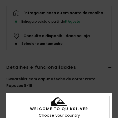
Entrega em casa ou em ponto de recolha
Entrega prevista a partir de
8 Agosto
Consulte a disponibilidade na loja
Selecione um tamanho
Detalhes e funcionalidades
Sweatshirt com capuz e fecho de correr Preto
Rapazes 8-16
Estilo
EQBFT03996
Código de Cor
kvj0
Características
WELCOME TO QUIKSILVER
Choose your country
Tecido:
55% algodão, 45% poliéster [280 g/m2]