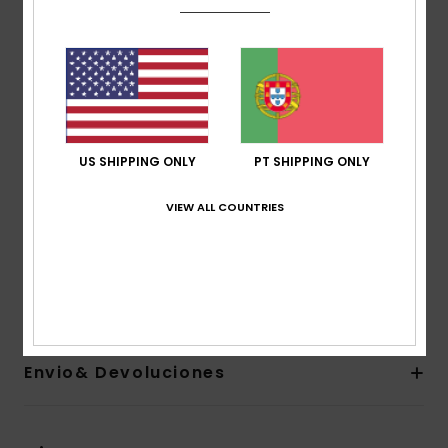
Corte:
corte Regular
Acabamento:
interior escovado
Design com capuz
Fecho:
fecho de correr completo
Punhos e barra em malha canelada 1x1
Bolsos:
bolso tipo canguru
US SHIPPING ONLY
PT SHIPPING ONLY
Características:
estampado no peito e nas costas
Etiqueta da marca:
pacote de etiquetas tecidas
VIEW ALL COUNTRIES
recicladas Quiksilver
Composição
[Tecido principal] 41% algodão reciclado,
39% algodão, 20% poliéster reciclado
Envio& Devoluciones