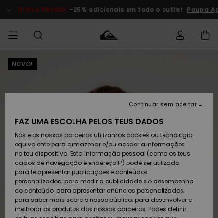
Avançar
para
DUPLA PROMO
-25% adicionais em todo o outlet
Poupa Ag
a
informação
do
produto
NOVO!
Acede à tua
HOMEM
Roupas
Roupas
Shop
Surf Shop
Artigos
Outlet
encomenda
Homem
Neve
Homem
Homem
MENINO
Envio
Acessórios
Acessórios
Artigos
Continuar sem aceitar
recém-
Surf Shop
Outlet
MULHER
chegados
Crianças
Artigos
Criança
FAZ UMA ESCOLHA PELOS TEUS DADOS
Devoluções
Neve
Nós e os nossos parceiros utilizamos cookies ou tecnologia
Calçado e
Calçado e
Criança
equivalente para armazenar e/ou aceder a informações
chinelos
chinelos
SURF
Pagamento
Highlights
Highlights
Outlet
no teu dispositivo. Esta informação pessoal (como os teus
Mulher
dados de navegação e endereço IP) pode ser utilizada
SNOW
Snow Shop
para te apresentar publicações e conteúdos
Cartão
Surfe/água
Surfe/água
Feminino
personalizados; para medir a publicidade e o desempenho
presente
Snow
Community
do conteúdo; para apresentar anúncios personalizados;
DUPLA
para saber mais sobre o nosso público; para desenvolver e
PROMO
melhorar os produtos dos nossos parceiros. Podes definir
Quiksilver
Snow
Neve
Highlights