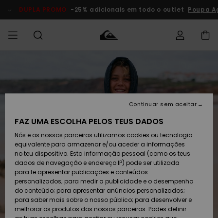
Avançar
para
DUPLA PROMO
-25% adicionais em todo o outlet
Poupa Ag
a
informação
do
produto
Acede à tua
HOMEM
Roupas
Roupas
Shop
Surf Shop
Artigos
Outlet
encomenda
Homem
Neve
Homem
Homem
MENINO
Envio
Acessórios
Acessórios
Artigos
Continuar sem aceitar
recém-
Surf Shop
Outlet
MULHER
chegados
Crianças
Artigos
Criança
FAZ UMA ESCOLHA PELOS TEUS DADOS
Devoluções
Neve
Nós e os nossos parceiros utilizamos cookies ou tecnologia
Calçado e
Calçado e
Criança
equivalente para armazenar e/ou aceder a informações
chinelos
chinelos
SURF
Pagamento
Highlights
Highlights
Outlet
no teu dispositivo. Esta informação pessoal (como os teus
Mulher
dados de navegação e endereço IP) pode ser utilizada
SNOW
Snow Shop
para te apresentar publicações e conteúdos
Cartão
Surfe/água
Surfe/água
Feminino
personalizados; para medir a publicidade e o desempenho
presente
Snow
Community
do conteúdo; para apresentar anúncios personalizados;
DUPLA
para saber mais sobre o nosso público; para desenvolver e
PROMO
melhorar os produtos dos nossos parceiros. Podes definir
Quiksilver
Snow
Neve
Highlights