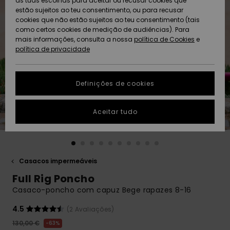
as tuas escolhas para aceitar ou recusar cookies que
Freedom
estão sujeitos ao teu consentimento, ou para recusar
cookies que não estão sujeitos ao teu consentimento (tais
AJUDA
Protecção de
como certos cookies de medição de audiências). Para
Artigos
Artigos
Community
dados
mais informações, consulta a nossa
recém-
recém-
política de Cookies
e
chegados
chegados
política de privacidade
SUSTAINABILITY
Guia de
tamanhos
LOCALIZADOR
Definições de cookies
Coleções
Highlights
DE LOJAS
Inicia uma
Aceitar tudo
CARTÃO
conversa para
PRESENTE
obteres a
resposta mais
rápida à tua
LISTA DE
pergunta.
DESEJO
Casacos impermeáveis
Iniciar uma
Full Rig Poncho
conversa
Casaco-poncho com capuz Bege rapazes 8-16
Encontra
respostas
4.5
(2 Avaliações)
para as
130,00 €
63%
perguntas