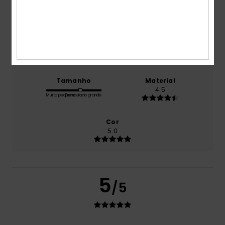
5.0
Relação qualidade/preço
4.5
Tamanho
Material
4.5
Muito pequeno
Demasiado grande
Cor
5.0
5
/5