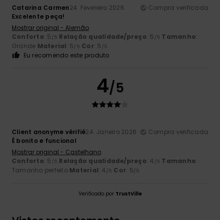
Catarina Carmen
24. Fevereiro 2026
Compra verificada
Excelente peça!
Mostrar original - Alemão
Conforto
: 5
Relação qualidade/preço
: 5
Tamanho
:
/5
/5
Grande
Material
: 5
Cor
: 5
/5
/5
Eu recomendo este produto
4
/5
Client anonyme vérifié
24. Janeiro 2026
Compra verificada
É bonito e funcional
Mostrar original - Castelhano
Conforto
: 5
Relação qualidade/preço
: 4
Tamanho
:
/5
/5
Tamanho perfeito
Material
: 4
Cor
: 5
/5
/5
Verificado por
TrustVille