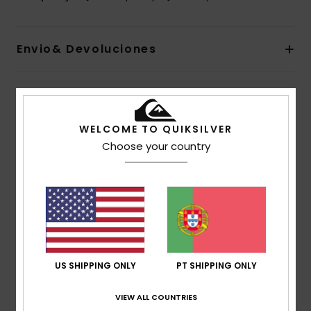
Envio& Devoluciones
Avaliações dos clientes
WELCOME TO QUIKSILVER
Choose your country
Pontuação média
4.5
/5
baseado em
2 avaliações verificadas
desde
Janeiro 2026
50% dos nossos clientes recomendam este
US SHIPPING ONLY
PT SHIPPING ONLY
produto
VIEW ALL COUNTRIES
Conforto