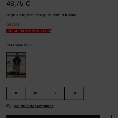
48,75 €
mais
frequentes e o
nosso
Paga 3 x 16,25 € sem juros com a
formulário de
contacto.
OUTLET
Consultar
DUPLA PROMO 25% EXTRA
as FAQ
Fallen Rock
Cor
8
10
12
14
Ver guia de tamanhos