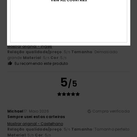
5
/5
Roger
6. Junho 2026
Compra verificada
Elegante e fresco
Mostrar original - Inglês
Relação qualidade/preço
: 5
Tamanho
: Demasiado
/5
grande
Material
: 5
Cor
: 5
/5
/5
Eu recomendo este produto
5
/5
Michael
17. Maio 2026
Compra verificada
Sempre usei estas carteiras
Mostrar original - Castelhano
Relação qualidade/preço
: 5
Tamanho
: Tamanho perfeito
/5
Material
: 5
Cor
: 5
/5
/5