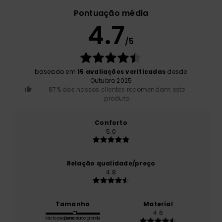
Pontuação média
4.7
/5
baseado em
15 avaliações verificadas
desde
Outubro 2025
87% dos nossos clientes recomendam este
produto
Conforto
5.0
Relação qualidade/preço
4.8
Tamanho
Material
4.6
Muito pequeno
Demasiado grande