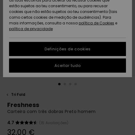
as tuas escolhas para aceitar ou recusar cookies que
Freedom
estão sujeitos ao teu consentimento, ou para recusar
cookies que não estão sujeitos ao teu consentimento (tais
AJUDA
Protecção de
como certos cookies de medição de audiências). Para
Artigos
Artigos
Community
dados
mais informações, consulta a nossa
recém-
recém-
política de Cookies
e
chegados
chegados
política de privacidade
SUSTAINABILITY
Guia de
tamanhos
LOCALIZADOR
Definições de cookies
Coleções
Highlights
DE LOJAS
Inicia uma
Aceitar tudo
CARTÃO
conversa para
PRESENTE
obteres a
resposta mais
rápida à tua
LISTA DE
pergunta.
DESEJO
Tri Fold
Iniciar uma
Freshness
conversa
Carteira com três dobras Preto homem
Encontra
respostas
4.7
(15 Avaliações)
para as
32,00 €
perguntas