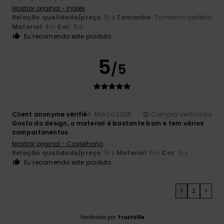
Mostrar original - Inglês
Relação qualidade/preço
: 5
Tamanho
: Tamanho perfeito
/5
Material
: 4
Cor
: 5
/5
/5
Eu recomendo este produto
5
/5
Client anonyme vérifié
4. Março 2026
Compra verificada
Gosto do design, o material é bastante bom e tem vários
compartimentos
Mostrar original - Castelhano
Relação qualidade/preço
: 5
Material
: 5
Cor
: 5
/5
/5
/5
Eu recomendo este produto
1
2
>
Verificado por
TrustVille