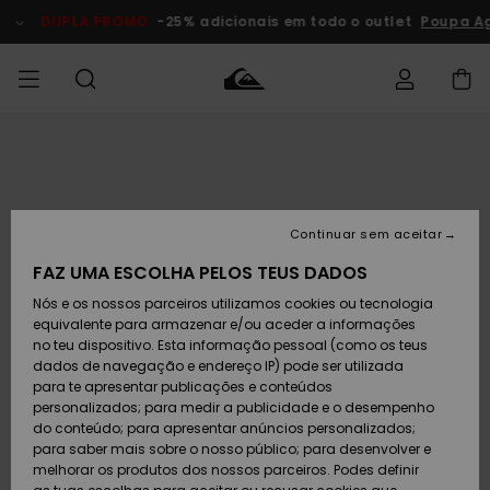
Avançar
para
DUPLA PROMO
-25% adicionais em todo o outlet
Poupa A
a
informação
do
produto
Acede à tua
HOMEM
Roupas
Roupas
Shop
Surf Shop
Artigos
Outlet
encomenda
Homem
Neve
Homem
Homem
MENINO
Envio
Acessórios
Acessórios
Artigos
Continuar sem aceitar
recém-
Surf Shop
Outlet
MULHER
chegados
Crianças
Artigos
Criança
FAZ UMA ESCOLHA PELOS TEUS DADOS
Devoluções
Neve
Nós e os nossos parceiros utilizamos cookies ou tecnologia
Calçado e
Calçado e
Criança
equivalente para armazenar e/ou aceder a informações
chinelos
chinelos
SURF
Pagamento
Highlights
Highlights
Outlet
no teu dispositivo. Esta informação pessoal (como os teus
Mulher
dados de navegação e endereço IP) pode ser utilizada
SNOW
Snow Shop
para te apresentar publicações e conteúdos
Cartão
Surfe/água
Surfe/água
Feminino
personalizados; para medir a publicidade e o desempenho
presente
Snow
Community
do conteúdo; para apresentar anúncios personalizados;
DUPLA
para saber mais sobre o nosso público; para desenvolver e
PROMO
melhorar os produtos dos nossos parceiros. Podes definir
Quiksilver
Snow
Neve
Highlights