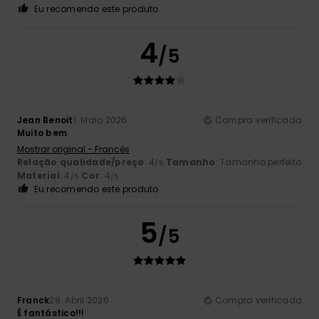
Eu recomendo este produto
4
/5
Jean Benoit
1. Maio 2026
Compra verificada
Muito bem
Mostrar original - Francês
Relação qualidade/preço
: 4
Tamanho
: Tamanho perfeito
/5
Material
: 4
Cor
: 4
/5
/5
Eu recomendo este produto
5
/5
Franck
28. Abril 2026
Compra verificada
É fantástico!!!