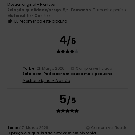
Mostrar original - Francês
Relação qualidade/preço
: 5
Tamanho
: Tamanho perfeito
/5
Material
: 5
Cor
: 5
/5
/5
Eu recomendo este produto
4
/5
Torben
21. Março 2026
Compra verificada
Está bem. Podia ser um pouco mais pequeno
Mostrar original - Alemão
5
/5
Tommi
17. Março 2026
Compra verificada
O preço e a qualidade estavam em sintonia.