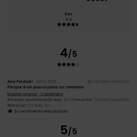
Cor
4.8
4
/5
Ana Piedad
8. Julho 2026
Compra verificada
Porque é um pouco justa no tamanho
Mostrar original - Castelhano
Relação qualidade/preço
: 3
Tamanho
: Tamanho perfeito
/5
Material
: 3
Cor
: 3
/5
/5
Eu recomendo este produto
5
/5