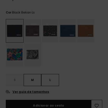
mais
frequentes e o
nosso
Black Bekan Ls
Cor
formulário de
contacto.
Consultar
as FAQ
S
M
L
Ver guia de tamanhos
Adicionar ao cesto