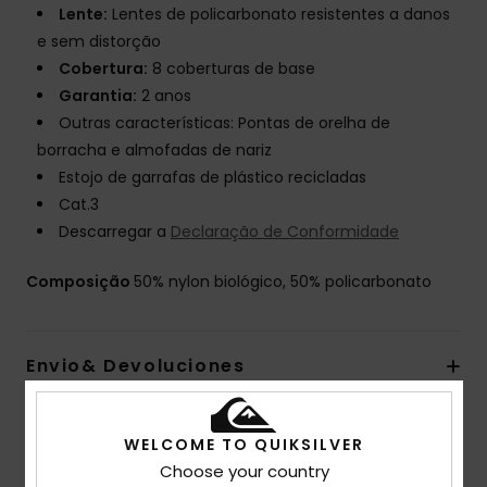
Lente:
Lentes de policarbonato resistentes a danos
e sem distorção
Cobertura:
8 coberturas de base
Garantia:
2 anos
Outras características: Pontas de orelha de
borracha e almofadas de nariz
Estojo de garrafas de plástico recicladas
Cat.3
Descarregar a
Declaração de Conformidade
Composição
50% nylon biológico, 50% policarbonato
Envio& Devoluciones
WELCOME TO QUIKSILVER
Avaliações dos clientes
Choose your country