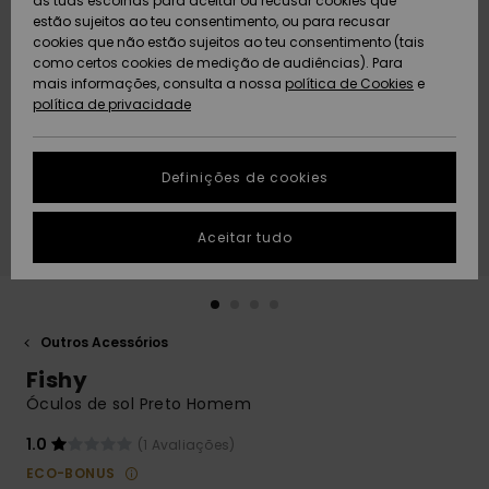
as tuas escolhas para aceitar ou recusar cookies que
Freedom
estão sujeitos ao teu consentimento, ou para recusar
cookies que não estão sujeitos ao teu consentimento (tais
AJUDA
Protecção de
como certos cookies de medição de audiências). Para
Artigos
Artigos
Community
dados
mais informações, consulta a nossa
recém-
recém-
política de Cookies
e
chegados
chegados
política de privacidade
SUSTAINABILITY
Guia de
tamanhos
LOCALIZADOR
Definições de cookies
Coleções
Highlights
DE LOJAS
Inicia uma
Aceitar tudo
CARTÃO
conversa para
PRESENTE
obteres a
resposta mais
rápida à tua
LISTA DE
pergunta.
DESEJO
Outros Acessórios
Iniciar uma
Fishy
conversa
Óculos de sol Preto Homem
Encontra
respostas
1.0
(1 Avaliações)
para as
ECO-BONUS
perguntas