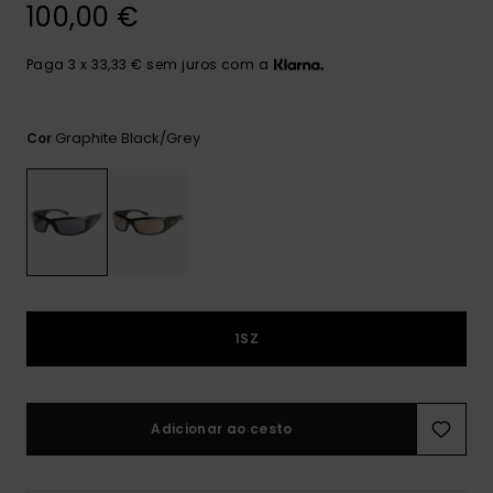
mais
100,00 €
frequentes e o
nosso
Paga 3 x 33,33 € sem juros com a
formulário de
contacto.
Consultar
Graphite Black/grey
Cor
as FAQ
1SZ
Adicionar ao cesto