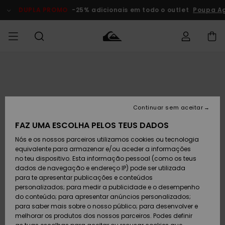
Avançar
para
DUPLA PROMO
-25% adicionais em todo o outlet
Poupa Ag
a
informação
do
produto
Acede à tua
HOMEM
Roupas
Roupas
Shop
Surf Shop
Artigos
Outlet
encomenda
Homem
Neve
Homem
Homem
MENINO
Envio
Acessórios
Acessórios
Artigos
Continuar sem aceitar
recém-
Surf Shop
Outlet
MULHER
chegados
Crianças
Artigos
Criança
FAZ UMA ESCOLHA PELOS TEUS DADOS
Devoluções
Neve
Nós e os nossos parceiros utilizamos cookies ou tecnologia
Calçado e
Calçado e
Criança
equivalente para armazenar e/ou aceder a informações
chinelos
chinelos
SURF
Pagamento
Highlights
Highlights
Outlet
no teu dispositivo. Esta informação pessoal (como os teus
Mulher
dados de navegação e endereço IP) pode ser utilizada
SNOW
Snow Shop
para te apresentar publicações e conteúdos
Cartão
Surfe/água
Surfe/água
Feminino
personalizados; para medir a publicidade e o desempenho
presente
Snow
Community
do conteúdo; para apresentar anúncios personalizados;
DUPLA
para saber mais sobre o nosso público; para desenvolver e
PROMO
melhorar os produtos dos nossos parceiros. Podes definir
Quiksilver
Snow
Neve
Highlights