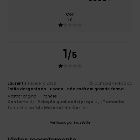
Cor
1.0
1
/5
Laurent
4. Fevereiro 2026
Compra verificada
Estilo desgastado... usado... não está em grande forma
Mostrar original - Francês
Conforto
: 4
Relação qualidade/preço
: 4
Tamanho
:
/5
/5
Tamanho perfeito
Material
: 4
Cor
: 1
/5
/5
Verificado por
TrustVille
Vistos recentemente