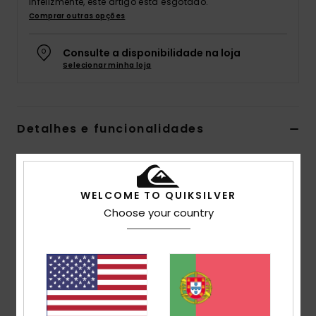
Infelizmente, este artigo está esgotado.
Comprar outras opções
Consulte a disponibilidade na loja
Selecionar minha loja
Detalhes e funcionalidades
Boné Trucker Preto Homem
Estilo
AQYHA05399
Código de Cor
krp0
WELCOME TO QUIKSILVER
Choose your country
Características
Tecido:
Tecido de sarja de poliéster reciclado
Construção:
Estruturada de 6 painéis
Pala:
Aba curva Netplus feita de garrafas recicladas
Fecho:
Fecho Snapback de plástico reciclado