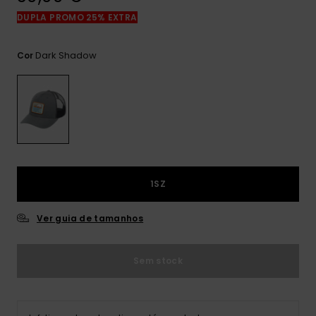
mais
DUPLA PROMO 25% EXTRA
frequentes e o
nosso
formulário de
Dark Shadow
Cor
contacto.
Consultar
as FAQ
1SZ
Ver guia de tamanhos
Sem stock