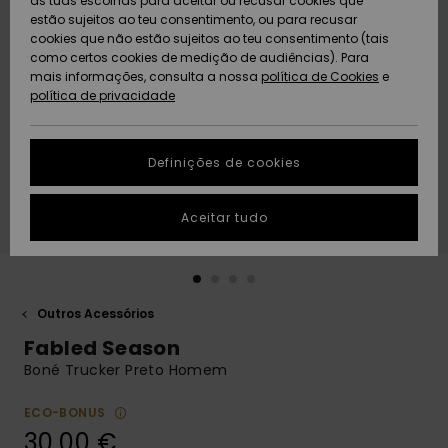
as tuas escolhas para aceitar ou recusar cookies que
Freedom
estão sujeitos ao teu consentimento, ou para recusar
cookies que não estão sujeitos ao teu consentimento (tais
AJUDA
Protecção de
como certos cookies de medição de audiências). Para
Artigos
Artigos
Community
dados
mais informações, consulta a nossa
recém-
recém-
política de Cookies
e
chegados
chegados
política de privacidade
SUSTAINABILITY
Guia de
tamanhos
LOCALIZADOR
Definições de cookies
Coleções
Highlights
DE LOJAS
Inicia uma
Aceitar tudo
CARTÃO
conversa para
PRESENTE
obteres a
resposta mais
rápida à tua
LISTA DE
pergunta.
DESEJO
Outros Acessórios
Iniciar uma
Fabled Season
conversa
Boné Trucker Preto Homem
Encontra
respostas
ECO-BONUS
para as
30,00 €
perguntas