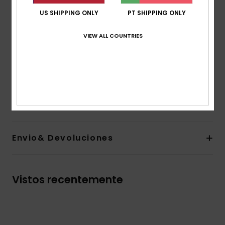
Etiqueta da marca:
Aplique tecido de alta definição
ao centro, à frente, feito com a utilização de fios
US SHIPPING ONLY
PT SHIPPING ONLY
reciclados
VIEW ALL COUNTRIES
Outras características:
Painéis frontais de sarja de
poliéster reciclada
Painéis traseiros de rede reciclada
Etiqueta de alta definição no fecho posterior
Composição
100% poliéster reciclado
Envio& Devoluciones
Vistos recentemente