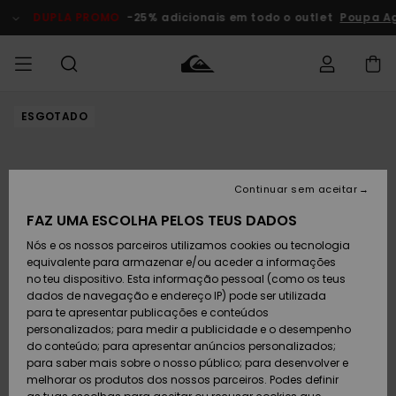
Avançar
para
DUPLA PROMO
-25% adicionais em todo o outlet
Poupa Ag
a
informação
do
produto
ESGOTADO
Acede à tua
HOMEM
Roupas
Roupas
Shop
Surf Shop
Artigos
Outlet
encomenda
Homem
Neve
Homem
Homem
MENINO
Envio
Acessórios
Acessórios
Artigos
Continuar sem aceitar
recém-
Surf Shop
Outlet
MULHER
chegados
Crianças
Artigos
Criança
FAZ UMA ESCOLHA PELOS TEUS DADOS
Devoluções
Neve
Nós e os nossos parceiros utilizamos cookies ou tecnologia
Calçado e
Calçado e
Criança
equivalente para armazenar e/ou aceder a informações
chinelos
chinelos
SURF
Pagamento
Highlights
Highlights
Outlet
no teu dispositivo. Esta informação pessoal (como os teus
Mulher
dados de navegação e endereço IP) pode ser utilizada
SNOW
Snow Shop
para te apresentar publicações e conteúdos
Cartão
Surfe/água
Surfe/água
Feminino
personalizados; para medir a publicidade e o desempenho
presente
Snow
Community
do conteúdo; para apresentar anúncios personalizados;
DUPLA
para saber mais sobre o nosso público; para desenvolver e
PROMO
melhorar os produtos dos nossos parceiros. Podes definir
Quiksilver
Snow
Neve
Highlights