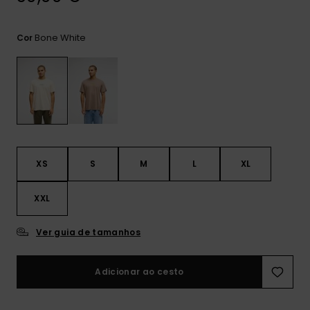
mais
frequentes e o
nosso
Bone White
Cor
formulário de
contacto.
Consultar
as FAQ
XS
S
M
L
XL
XXL
Ver guia de tamanhos
Adicionar ao cesto