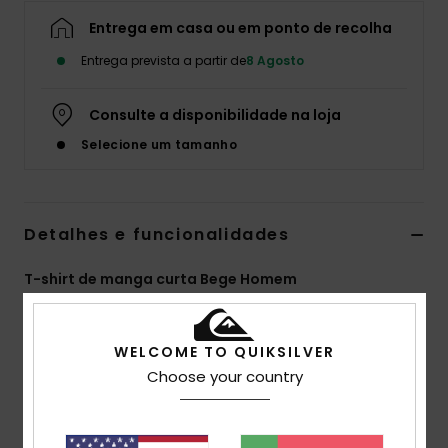
Entrega em casa ou em ponto de recolha
Entrega prevista a partir de
8 Agosto
Consulte a disponibilidade na loja
Selecione um tamanho
Detalhes e funcionalidades
T-shirt de manga curta Bege Homem
Estilo
EQYZT08435
Código de Cor
wbs0
WELCOME TO QUIKSILVER
Características
Choose your country
Tecido:
100% algodão orgânico [160 g/m2]
Corte:
corte Regular