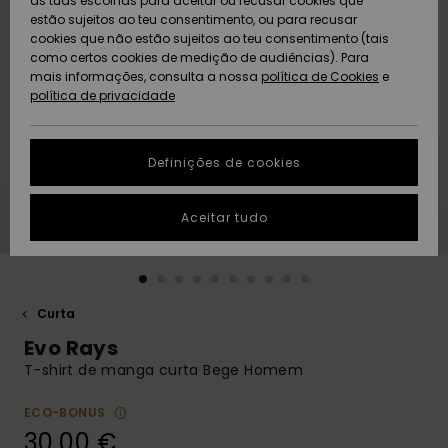
as tuas escolhas para aceitar ou recusar cookies que
Freedom
estão sujeitos ao teu consentimento, ou para recusar
cookies que não estão sujeitos ao teu consentimento (tais
AJUDA
Protecção de
como certos cookies de medição de audiências). Para
Artigos
Artigos
Community
dados
mais informações, consulta a nossa
recém-
recém-
política de Cookies
e
chegados
chegados
política de privacidade
SUSTAINABILITY
Guia de
tamanhos
LOCALIZADOR
Definições de cookies
Coleções
Highlights
DE LOJAS
Inicia uma
Aceitar tudo
CARTÃO
conversa para
PRESENTE
obteres a
resposta mais
rápida à tua
LISTA DE
pergunta.
DESEJO
Curta
Iniciar uma
Evo Rays
conversa
T-shirt de manga curta Bege Homem
Encontra
respostas
ECO-BONUS
para as
30,00 €
perguntas