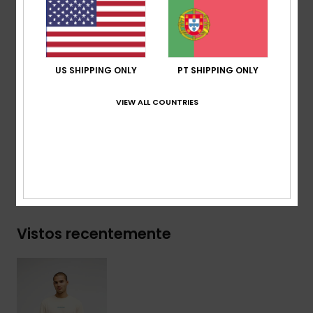
Gola:
gola redonda
Detalhe:
canelado 1x1 no colarinho
Estampado:
estampado sazonal da Quiksilver no
peito e nas costas.
US SHIPPING ONLY
PT SHIPPING ONLY
Etiqueta da marca:
pacote de etiquetas recicladas
Quiksilver
VIEW ALL COUNTRIES
Composição
[Tecido principal] 100% algodão orgânico
Envio& Devoluciones
Vistos recentemente