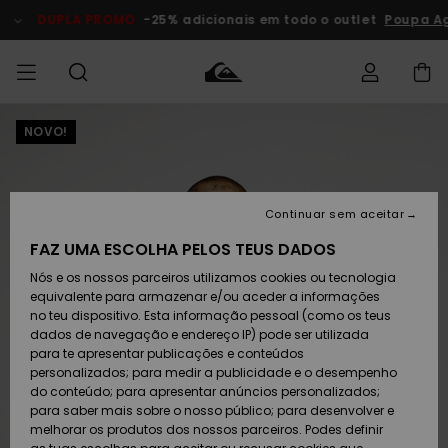
Avançar
para
DUPLA PROMO
-25% adicionais em todo o outlet
Poupa Ag
a
informação
do
produto
NOVO!
Acede à tua
HOMEM
Roupas
Roupas
Shop
Surf Shop
Artigos
Outlet
encomenda
Homem
Neve
Homem
Homem
MENINO
Envio
Acessórios
Acessórios
Artigos
Continuar sem aceitar
recém-
Surf Shop
Outlet
MULHER
chegados
Crianças
Artigos
Criança
FAZ UMA ESCOLHA PELOS TEUS DADOS
Devoluções
Neve
Nós e os nossos parceiros utilizamos cookies ou tecnologia
Calçado e
Calçado e
Criança
equivalente para armazenar e/ou aceder a informações
chinelos
chinelos
SURF
Pagamento
Highlights
Highlights
Outlet
no teu dispositivo. Esta informação pessoal (como os teus
Mulher
dados de navegação e endereço IP) pode ser utilizada
SNOW
Snow Shop
para te apresentar publicações e conteúdos
Cartão
Surfe/água
Surfe/água
Feminino
personalizados; para medir a publicidade e o desempenho
presente
Snow
Community
do conteúdo; para apresentar anúncios personalizados;
DUPLA
para saber mais sobre o nosso público; para desenvolver e
PROMO
melhorar os produtos dos nossos parceiros. Podes definir
Quiksilver
Snow
Neve
Highlights