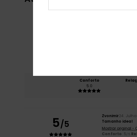
Conforto
Rela
5.0
Zvonimir
24. Julho
5
/5
Tamanho ideal
Mostrar original -
Conforto
: 5
Re
/5