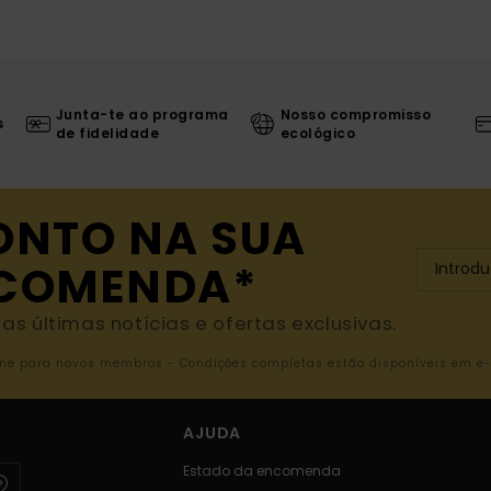
Junta-te ao programa
Nosso compromisso
s
de fidelidade
ecológico
ONTO NA SUA
NCOMENDA*
s últimas notícias e ofertas exclusivas.
nline para novos membros - Condições completas estão disponíveis em e
AJUDA
Estado da encomenda