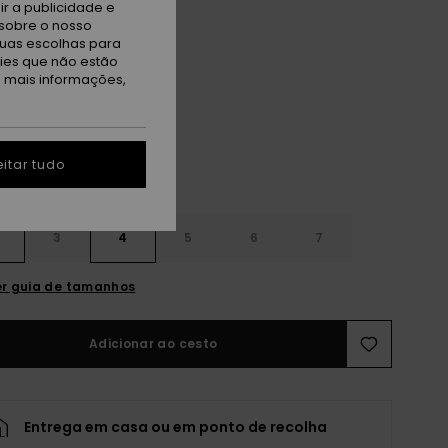
r a publicidade e
 PROMO 25% EXTRA
sobre o nosso
tuas escolhas para
kies que não estão
ack/melon
a mais informações,
itar tudo
3
4
5
6
7
r guia de tamanhos
Adicionar ao cesto
Entrega em casa ou em ponto de recolha