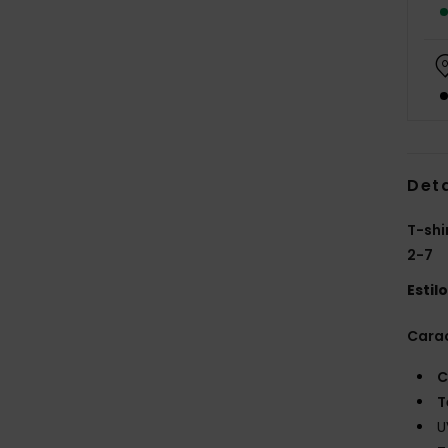
Det
T-shi
2-7
Estil
Carac
C
T
U