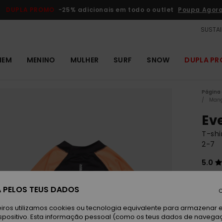
DUPLA PROMO
-25% adicionais em todo o outlet
Poupa Agor
SUSTAI
MEM
MENINO
MULHER
SURF
SNOW
DUPLA P
Página 
Mang
Ev
T-shi
2-7
5.0
ECO-
 PELOS TEUS DADOS
20,00 
C
10,
iros utilizamos cookies ou tecnologia equivalente para armazenar 
spositivo. Esta informação pessoal (como os teus dados de navega
OUTL