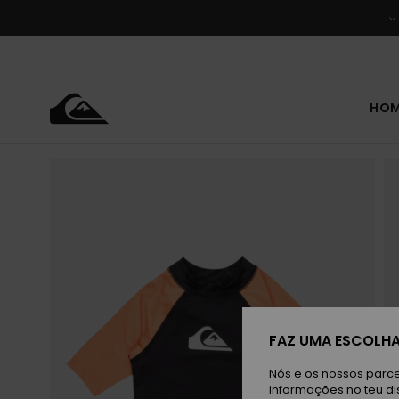
Avançar
para
a
informação
do
produto
HO
FAZ UMA ESCOLHA
Nós e os nossos parce
informações no teu di