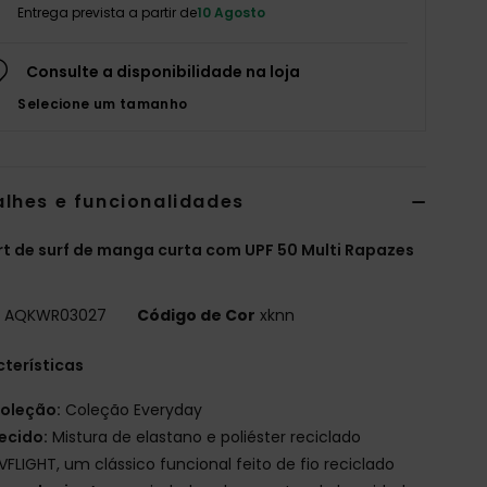
Entrega prevista a partir de
10 Agosto
Consulte a disponibilidade na loja
Selecione um tamanho
alhes e funcionalidades
rt de surf de manga curta com UPF 50 Multi Rapazes
o
AQKWR03027
Código de Cor
xknn
terísticas
oleção:
Coleção Everyday
ecido:
Mistura de elastano e poliéster reciclado
VFLIGHT, um clássico funcional feito de fio reciclado