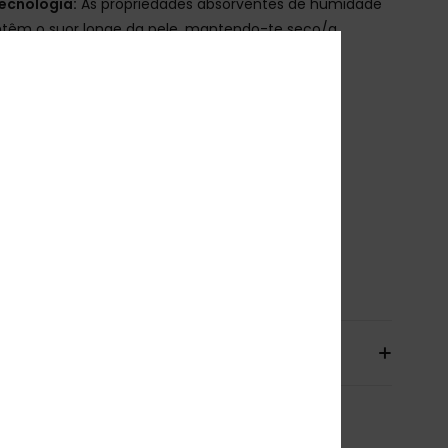
ecnologia:
As propriedades absorventes de humidade
têm o suor longe da pele, mantendo-te seco/a
esistente ao cloro
roteção UV:
Proteção solar UPF 50+
ingimento: Tingimento por solução (preto)
orte:
Aconchegado
ola:
Meia gola
angas:
Mangas curtas
echo:
De enfiar pela cabeça
ownload
Declaration Of Conformity
osição
84% poliéster reciclado, 16% elastano
io& Devoluciones