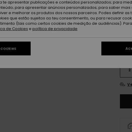
ra te apresentar publicações e conteúdos personalizados; para medi
DUPLA
eúdo; para apresentar anúncios personalizados; para saber mais 
lver e melhorar os produtos dos nossos parceiros. Podes definir as 
okies que estão sujeitos ao teu consentimento, ou para recusar coo
Bl
Cor
ntimento (tais como certos cookies de medição de audiências). Par
tica de Cookies
e
política de privacidade
 cookies
Ace
2
Ve