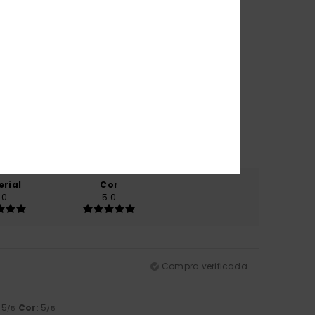
erial
Cor
.0
5.0
Compra verificada
: 5
Cor
: 5
/5
/5