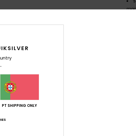
T
man
R
P
T
C
G
IKSILVER
M
untry
F
D
Comp
PT SHIPPING ONLY
Env
IES