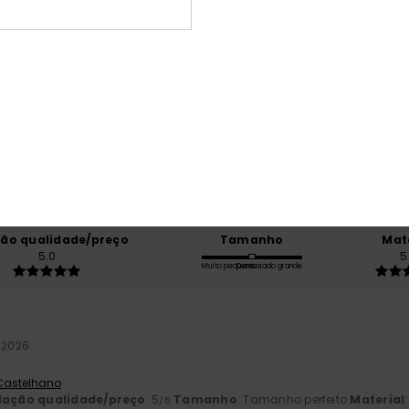
Pontuação média
5.0
/5
baseado em
1 avaliações verificadas
desde Julho 2026
100% dos nossos clientes recomendam este produto
ção qualidade/preço
Tamanho
Mat
5.0
5
Muito pequeno
Demasiado grande
 2026
 Castelhano
lação qualidade/preço
: 5
Tamanho
: Tamanho perfeito
Material
/5