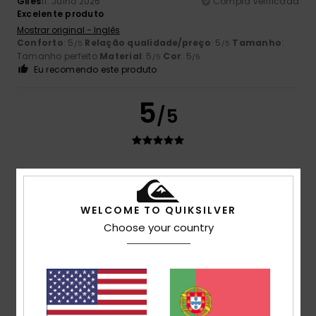
Giles
11. Julho 2026
Compra verificada
Excelente produto
Mostrar original - Inglês
Conforto
: 5
Relação qualidade/preço
: 5
Tamanho
:
/5
/5
Tamanho perfeito
Material
: 5
Cor
: 5
/5
/5
Eu recomendo este produto
5
/5
Giles
11. Julho 2026
Compra verificada
Excelente produto, melhor do que na foto
Mostrar original - Inglês
WELCOME TO QUIKSILVER
Conforto
: 5
Relação qualidade/preço
: 5
Tamanho
:
/5
/5
Choose your country
Tamanho perfeito
Material
: 5
Cor
: 5
/5
/5
Eu recomendo este produto
5
/5