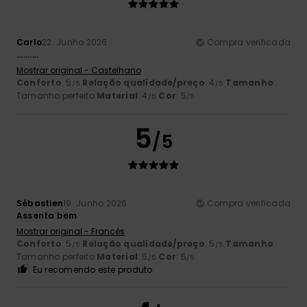
Carlo
22. Junho 2026
Compra verificada
..........
Mostrar original - Castelhano
Conforto
: 5
Relação qualidade/preço
: 4
Tamanho
:
/5
/5
Tamanho perfeito
Material
: 4
Cor
: 5
/5
/5
5
/5
Sébastien
19. Junho 2026
Compra verificada
Assenta bem
Mostrar original - Francês
Conforto
: 5
Relação qualidade/preço
: 5
Tamanho
:
/5
/5
Tamanho perfeito
Material
: 5
Cor
: 5
/5
/5
Eu recomendo este produto