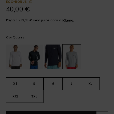
ECO-BONUS
mais
frequentes e o
40,00 €
nosso
formulário de
contacto.
Paga 3 x 13,33 € sem juros com a
Consultar
as FAQ
Quarry
Cor
XS
S
M
L
XL
XXL
3XL