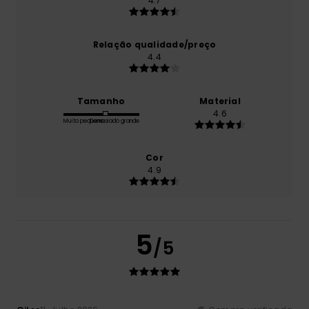
4.7
Relação qualidade/preço
4.4
Tamanho
Material
4.6
Muito pequeno
Demasiado grande
Cor
4.9
5
/5