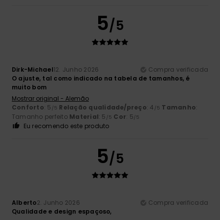
5
/5
Dirk-Michael
12. Junho 2026
Compra verificada
O ajuste, tal como indicado na tabela de tamanhos, é
muito bom
Mostrar original - Alemão
Conforto
: 5
Relação qualidade/preço
: 4
Tamanho
:
/5
/5
Tamanho perfeito
Material
: 5
Cor
: 5
/5
/5
Eu recomendo este produto
5
/5
Alberto
2. Junho 2026
Compra verificada
Qualidade e design espaçoso,