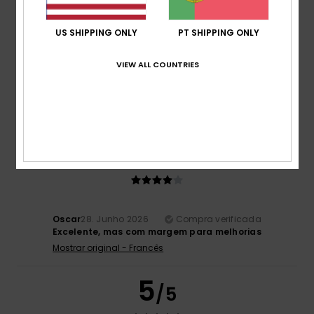
US SHIPPING ONLY
PT SHIPPING ONLY
Robin
2. Julho 2026
Compra verificada
Produto de qualidade e elegante
VIEW ALL COUNTRIES
Mostrar original - Francês
Conforto
: 5
Relação qualidade/preço
: 4
Tamanho
:
/5
/5
Tamanho perfeito
Material
: 5
Cor
: 4
/5
/5
Eu recomendo este produto
4
/5
Oscar
28. Junho 2026
Compra verificada
Excelente, mas com margem para melhorias
Mostrar original - Francês
5
/5