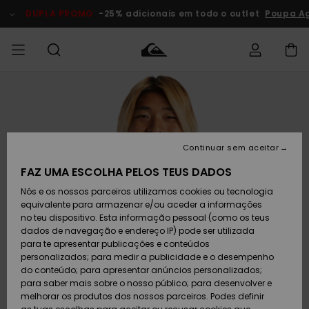
Avançar
para
DUPLA PROMO
-25% adicionais em todo o outlet
Poupa A
a
informação
do
produto
Acede à tua
HOMEM
Roupas
Roupas
Shop
Surf Shop
Artigos
Outlet
encomenda
Homem
Neve
Homem
Homem
MENINO
Envio
Acessórios
Acessórios
Artigos
Continuar sem aceitar
recém-
Surf Shop
Outlet
MULHER
chegados
Crianças
Artigos
Criança
FAZ UMA ESCOLHA PELOS TEUS DADOS
Devoluções
Neve
Nós e os nossos parceiros utilizamos cookies ou tecnologia
Calçado e
Calçado e
Criança
equivalente para armazenar e/ou aceder a informações
chinelos
chinelos
SURF
Pagamento
Highlights
Highlights
Outlet
no teu dispositivo. Esta informação pessoal (como os teus
Mulher
dados de navegação e endereço IP) pode ser utilizada
SNOW
Snow Shop
para te apresentar publicações e conteúdos
Cartão
Surfe/água
Surfe/água
Feminino
personalizados; para medir a publicidade e o desempenho
presente
Snow
Community
do conteúdo; para apresentar anúncios personalizados;
DUPLA
para saber mais sobre o nosso público; para desenvolver e
PROMO
melhorar os produtos dos nossos parceiros. Podes definir
Quiksilver
Snow
Neve
Highlights