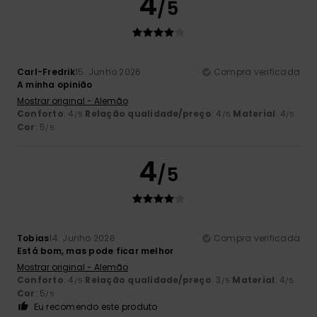
4
/5
Carl-Fredrik
15. Junho 2026
Compra verificada
A minha opinião
Mostrar original - Alemão
Conforto
: 4
Relação qualidade/preço
: 4
Material
: 4
/5
/5
/5
Cor
: 5
/5
4
/5
Tobias
14. Junho 2026
Compra verificada
Está bom, mas pode ficar melhor
Mostrar original - Alemão
Conforto
: 4
Relação qualidade/preço
: 3
Material
: 4
/5
/5
/5
Cor
: 5
/5
Eu recomendo este produto