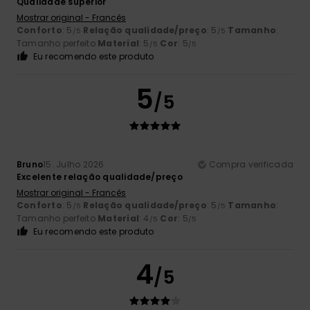
Qualidade superior
Mostrar original - Francês
Conforto
: 5
Relação qualidade/preço
: 5
Tamanho
:
/5
/5
Tamanho perfeito
Material
: 5
Cor
: 5
/5
/5
Eu recomendo este produto
5
/5
Bruno
15. Julho 2026
Compra verificada
Excelente relação qualidade/preço
Mostrar original - Francês
Conforto
: 5
Relação qualidade/preço
: 5
Tamanho
:
/5
/5
Tamanho perfeito
Material
: 4
Cor
: 5
/5
/5
Eu recomendo este produto
4
/5