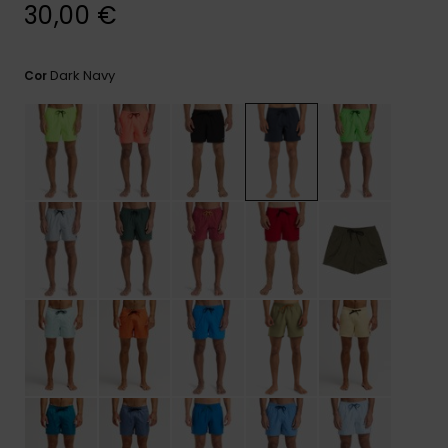
mais
30,00 €
frequentes e o
nosso
formulário de
Dark Navy
Cor
contacto.
Consultar
as FAQ