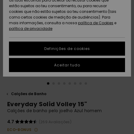
as tuas escolhas para aceitar ou recusar cookies que
Freedom
estão sujeitos ao teu consentimento, ou para recusar
cookies que não estão sujeitos ao teu consentimento (tais
AJUDA
Protecção de
como certos cookies de medição de audiências). Para
Artigos
Artigos
Community
dados
mais informações, consulta a nossa
recém-
recém-
política de Cookies
e
chegados
chegados
política de privacidade
SUSTAINABILITY
Guia de
tamanhos
LOCALIZADOR
Definições de cookies
Coleções
Highlights
DE LOJAS
Inicia uma
Aceitar tudo
CARTÃO
conversa para
PRESENTE
obteres a
resposta mais
rápida à tua
LISTA DE
pergunta.
DESEJO
Calções de Banho
Iniciar uma
Everyday Solid Volley 15"
conversa
Calções de banho pelo joelho Azul homem
Encontra
respostas
4.7
(269 Avaliações)
para as
ECO-BONUS
perguntas