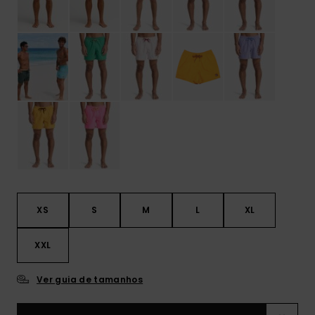
XS
S
M
L
XL
XXL
Ver guia de tamanhos