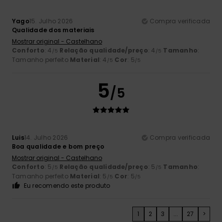
Yago
15. Julho 2026
Compra verificada
Qualidade dos materiais
Mostrar original - Castelhano
Conforto
: 4
Relação qualidade/preço
: 4
Tamanho
:
/5
/5
Tamanho perfeito
Material
: 4
Cor
: 5
/5
/5
5
/5
Luis
14. Julho 2026
Compra verificada
Boa qualidade e bom preço
Mostrar original - Castelhano
Conforto
: 5
Relação qualidade/preço
: 5
Tamanho
:
/5
/5
Tamanho perfeito
Material
: 5
Cor
: 5
/5
/5
Eu recomendo este produto
1
2
3
...
27
>