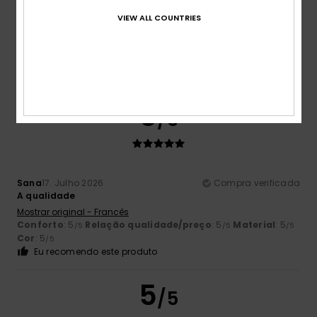
VIEW ALL COUNTRIES
Cor
4.8
5
/5
Sana
17. Julho 2026
Compra verificada
A qualidade
Mostrar original - Francês
Conforto
: 5
Relação qualidade/preço
: 5
Material
: 5
/5
/5
/5
Cor
: 5
/5
Eu recomendo este produto
5
/5