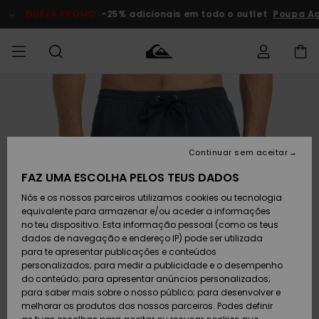
Avançar
para
DUPLA PROMO
-25% adicionais em todo o outlet
Poupa Ago
a
informação
do
produto
Acede à tua
HOMEM
Roupas
Roupas
Shop
Surf Shop
Artigos
Outlet
encomenda
Homem
Neve
Homem
Homem
MENINO
Envio
Acessórios
Acessórios
Artigos
Continuar sem aceitar
recém-
Surf Shop
Outlet
MULHER
chegados
Crianças
Artigos
Criança
FAZ UMA ESCOLHA PELOS TEUS DADOS
Devoluções
Neve
Nós e os nossos parceiros utilizamos cookies ou tecnologia
Calçado e
Calçado e
Criança
equivalente para armazenar e/ou aceder a informações
chinelos
chinelos
SURF
Pagamento
Highlights
Highlights
Outlet
no teu dispositivo. Esta informação pessoal (como os teus
Mulher
dados de navegação e endereço IP) pode ser utilizada
SNOW
Snow Shop
para te apresentar publicações e conteúdos
Cartão
Surfe/água
Surfe/água
Feminino
personalizados; para medir a publicidade e o desempenho
presente
Snow
Community
do conteúdo; para apresentar anúncios personalizados;
DUPLA
para saber mais sobre o nosso público; para desenvolver e
PROMO
melhorar os produtos dos nossos parceiros. Podes definir
Quiksilver
Snow
Neve
Highlights