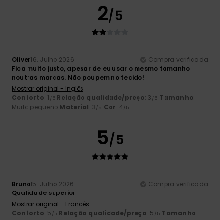
2
/5
Oliver
16. Julho 2026
Compra verificada
Fica muito justo, apesar de eu usar o mesmo tamanho
noutras marcas. Não poupem no tecido!
Mostrar original - Inglês
Conforto
: 1
Relação qualidade/preço
: 3
Tamanho
:
/5
/5
Muito pequeno
Material
: 3
Cor
: 4
/5
/5
5
/5
Bruno
15. Julho 2026
Compra verificada
Qualidade superior
Mostrar original - Francês
Conforto
: 5
Relação qualidade/preço
: 5
Tamanho
:
/5
/5