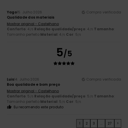
Yago
15. Julho 2026
Compra verificada
Qualidade dos materiais
Mostrar original - Castelhano
Conforto
: 4
Relação qualidade/preço
: 4
Tamanho
:
/5
/5
Tamanho perfeito
Material
: 4
Cor
: 5
/5
/5
5
/5
Luis
14. Julho 2026
Compra verificada
Boa qualidade e bom preço
Mostrar original - Castelhano
Conforto
: 5
Relação qualidade/preço
: 5
Tamanho
:
/5
/5
Tamanho perfeito
Material
: 5
Cor
: 5
/5
/5
Eu recomendo este produto
1
2
3
...
27
>