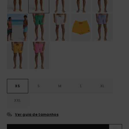
XS
S
M
L
XL
XXL
Ver guia de tamanhos