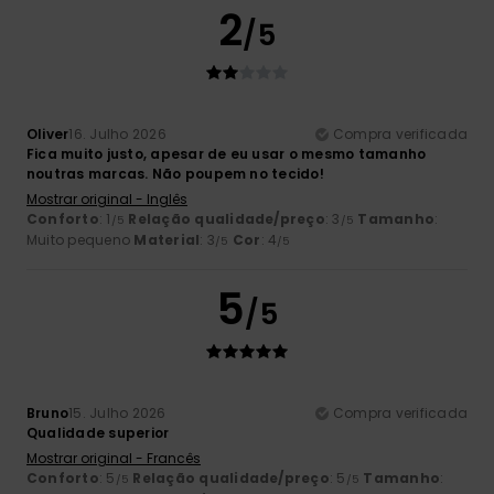
2
/5
Oliver
16. Julho 2026
Compra verificada
Fica muito justo, apesar de eu usar o mesmo tamanho
noutras marcas. Não poupem no tecido!
Mostrar original - Inglês
Conforto
: 1
Relação qualidade/preço
: 3
Tamanho
:
/5
/5
Muito pequeno
Material
: 3
Cor
: 4
/5
/5
5
/5
Bruno
15. Julho 2026
Compra verificada
Qualidade superior
Mostrar original - Francês
Conforto
: 5
Relação qualidade/preço
: 5
Tamanho
:
/5
/5