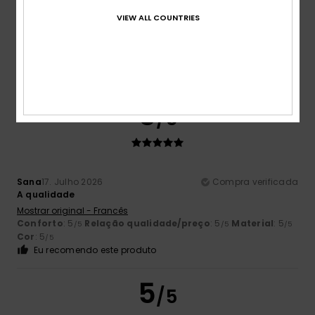
VIEW ALL COUNTRIES
Cor
4.8
5
/5
Sana
17. Julho 2026
Compra verificada
A qualidade
Mostrar original - Francês
Conforto
: 5
Relação qualidade/preço
: 5
Material
: 5
/5
/5
/5
Cor
: 5
/5
Eu recomendo este produto
5
/5