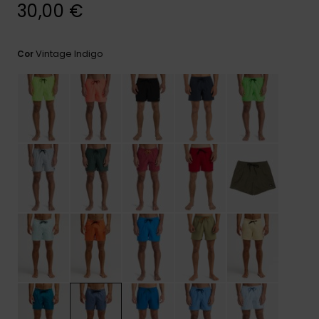
mais
30,00 €
frequentes e o
nosso
formulário de
Vintage Indigo
Cor
contacto.
Consultar
as FAQ