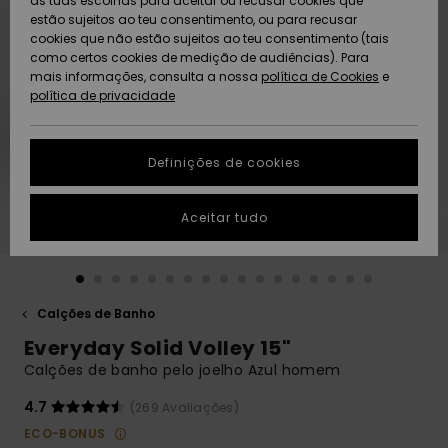
as tuas escolhas para aceitar ou recusar cookies que
Freedom
estão sujeitos ao teu consentimento, ou para recusar
cookies que não estão sujeitos ao teu consentimento (tais
AJUDA
Protecção de
como certos cookies de medição de audiências). Para
Artigos
Artigos
Community
dados
mais informações, consulta a nossa
recém-
recém-
política de Cookies
e
chegados
chegados
política de privacidade
SUSTAINABILITY
Guia de
tamanhos
LOCALIZADOR
Definições de cookies
Coleções
Highlights
DE LOJAS
Inicia uma
Aceitar tudo
CARTÃO
conversa para
PRESENTE
obteres a
resposta mais
rápida à tua
LISTA DE
pergunta.
DESEJO
Calções de Banho
Iniciar uma
Everyday Solid Volley 15"
conversa
Calções de banho pelo joelho Azul homem
Encontra
respostas
4.7
(269 Avaliações)
para as
ECO-BONUS
perguntas