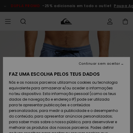
Avançar
para
DUPLA PROMO
-25% adicionais em todo o outlet
Poupa Ago
a
informação
do
produto
Acede à tua
HOMEM
Roupas
Roupas
Shop
Surf Shop
Artigos
Outlet
encomenda
Homem
Neve
Homem
Homem
MENINO
Envio
Acessórios
Acessórios
Artigos
Continuar sem aceitar
recém-
Surf Shop
Outlet
MULHER
chegados
Crianças
Artigos
Criança
FAZ UMA ESCOLHA PELOS TEUS DADOS
Devoluções
Neve
Nós e os nossos parceiros utilizamos cookies ou tecnologia
Calçado e
Calçado e
Criança
equivalente para armazenar e/ou aceder a informações
chinelos
chinelos
SURF
Pagamento
Highlights
Highlights
Outlet
no teu dispositivo. Esta informação pessoal (como os teus
Mulher
dados de navegação e endereço IP) pode ser utilizada
SNOW
Snow Shop
para te apresentar publicações e conteúdos
Cartão
Surfe/água
Surfe/água
Feminino
personalizados; para medir a publicidade e o desempenho
presente
Snow
Community
do conteúdo; para apresentar anúncios personalizados;
DUPLA
para saber mais sobre o nosso público; para desenvolver e
PROMO
melhorar os produtos dos nossos parceiros. Podes definir
Quiksilver
Snow
Neve
Highlights