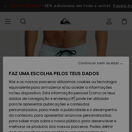
Avançar
para
DUPLA PROMO
-25% adicionais em todo o outlet
Poupa Ago
a
informação
do
produto
Acede à tua
HOMEM
Roupas
Roupas
Shop
Surf Shop
Artigos
Outlet
encomenda
Homem
Neve
Homem
Homem
MENINO
Envio
Acessórios
Acessórios
Artigos
Continuar sem aceitar
recém-
Surf Shop
Outlet
MULHER
chegados
Crianças
Artigos
Criança
FAZ UMA ESCOLHA PELOS TEUS DADOS
Devoluções
Neve
Nós e os nossos parceiros utilizamos cookies ou tecnologia
Calçado e
Calçado e
Criança
equivalente para armazenar e/ou aceder a informações
chinelos
chinelos
SURF
Pagamento
Highlights
Highlights
Outlet
no teu dispositivo. Esta informação pessoal (como os teus
Mulher
dados de navegação e endereço IP) pode ser utilizada
SNOW
Snow Shop
para te apresentar publicações e conteúdos
Cartão
Surfe/água
Surfe/água
Feminino
personalizados; para medir a publicidade e o desempenho
presente
Snow
Community
do conteúdo; para apresentar anúncios personalizados;
DUPLA
para saber mais sobre o nosso público; para desenvolver e
PROMO
melhorar os produtos dos nossos parceiros. Podes definir
Quiksilver
Snow
Neve
Highlights