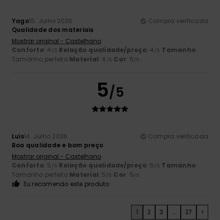
Yago
15. Julho 2026
Compra verificada
Qualidade dos materiais
Mostrar original - Castelhano
Conforto
: 4
Relação qualidade/preço
: 4
Tamanho
:
/5
/5
Tamanho perfeito
Material
: 4
Cor
: 5
/5
/5
5
/5
Luis
14. Julho 2026
Compra verificada
Boa qualidade e bom preço
Mostrar original - Castelhano
Conforto
: 5
Relação qualidade/preço
: 5
Tamanho
:
/5
/5
Tamanho perfeito
Material
: 5
Cor
: 5
/5
/5
Eu recomendo este produto
1
2
3
...
27
>