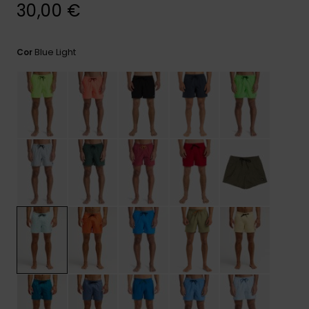
mais
30,00 €
frequentes e o
nosso
formulário de
Blue Light
Cor
contacto.
Consultar
as FAQ