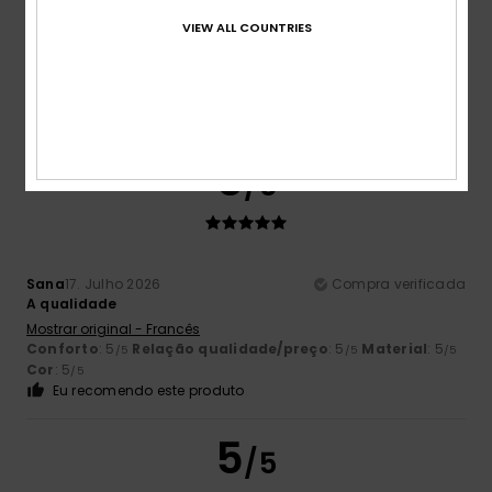
VIEW ALL COUNTRIES
Cor
4.8
5
/5
Sana
17. Julho 2026
Compra verificada
A qualidade
Mostrar original - Francês
Conforto
: 5
Relação qualidade/preço
: 5
Material
: 5
/5
/5
/5
Cor
: 5
/5
Eu recomendo este produto
5
/5