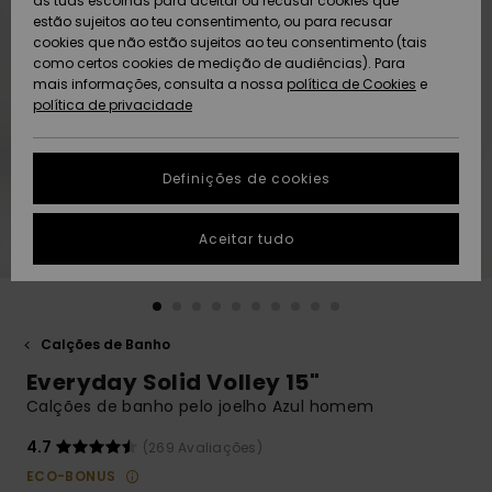
as tuas escolhas para aceitar ou recusar cookies que
Freedom
estão sujeitos ao teu consentimento, ou para recusar
cookies que não estão sujeitos ao teu consentimento (tais
AJUDA
Protecção de
como certos cookies de medição de audiências). Para
Artigos
Artigos
Community
dados
mais informações, consulta a nossa
recém-
recém-
política de Cookies
e
chegados
chegados
política de privacidade
SUSTAINABILITY
Guia de
tamanhos
LOCALIZADOR
Definições de cookies
Coleções
Highlights
DE LOJAS
Inicia uma
Aceitar tudo
CARTÃO
conversa para
PRESENTE
obteres a
resposta mais
rápida à tua
LISTA DE
pergunta.
DESEJO
Calções de Banho
Iniciar uma
Everyday Solid Volley 15"
conversa
Calções de banho pelo joelho Azul homem
Encontra
respostas
4.7
(269 Avaliações)
para as
ECO-BONUS
perguntas