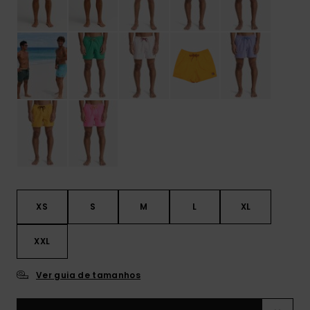
XS
S
M
L
XL
XXL
Ver guia de tamanhos