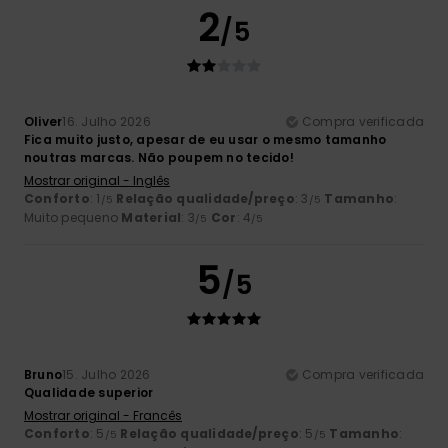
2
/5
Oliver
16. Julho 2026
Compra verificada
Fica muito justo, apesar de eu usar o mesmo tamanho
noutras marcas. Não poupem no tecido!
Mostrar original - Inglês
Conforto
: 1
Relação qualidade/preço
: 3
Tamanho
:
/5
/5
Muito pequeno
Material
: 3
Cor
: 4
/5
/5
5
/5
Bruno
15. Julho 2026
Compra verificada
Qualidade superior
Mostrar original - Francês
Conforto
: 5
Relação qualidade/preço
: 5
Tamanho
:
/5
/5