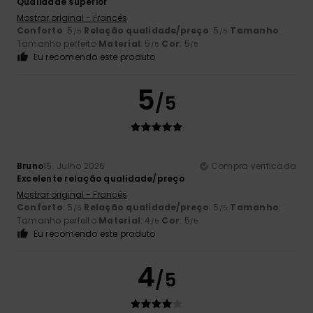
Qualidade superior
Mostrar original - Francês
Conforto
: 5
Relação qualidade/preço
: 5
Tamanho
:
/5
/5
Tamanho perfeito
Material
: 5
Cor
: 5
/5
/5
Eu recomendo este produto
5
/5
Bruno
15. Julho 2026
Compra verificada
Excelente relação qualidade/preço
Mostrar original - Francês
Conforto
: 5
Relação qualidade/preço
: 5
Tamanho
:
/5
/5
Tamanho perfeito
Material
: 4
Cor
: 5
/5
/5
Eu recomendo este produto
4
/5