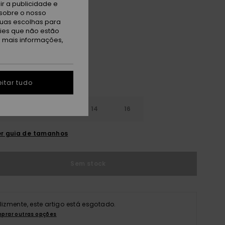
r a publicidade e
sobre o nosso
tuas escolhas para
ack
kies que não estão
a mais informações,
itar tudo
10
12
14
16
r guia de tamanhos
Sem stock
elizmente, este artigo está esgotado.
prar outras opções