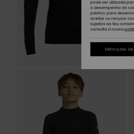
pode ser utilizada pa
o desempenho do cont
público; para desenvo
aceitar ou recusar co
sujeitos ao teu conse
consulta a nossa
polí
Definições de