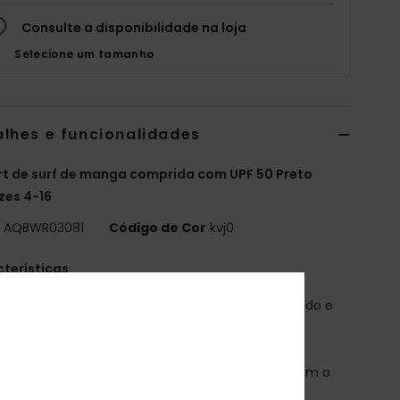
Consulte a disponibilidade na loja
Selecione um tamanho
alhes e funcionalidades
rt de surf de manga comprida com UPF 50 Preto
zes 4-16
o
AQBWR03081
Código de Cor
kvj0
terísticas
ecido: Tecido de mistura de 86% poliéster reciclado e
elastano
echnology: Warmflight® Technology
s propriedades absorventes de humidade mantêm o
 longe da pele, mantendo-te seco/a