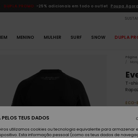
DUPLA PROMO
-25% adicionais em todo o outlet
Poupa Agor
SUSTAI
MEM
MENINO
MULHER
SURF
SNOW
DUPLA P
Página 
Man
Ev
T-shi
Rapa
ECO-
45,00
23,
 PELOS TEUS DADOS
C
OUTL
iros utilizamos cookies ou tecnologia equivalente para armazenar 
spositivo. Esta informação pessoal (como os teus dados de navega
DUPLA