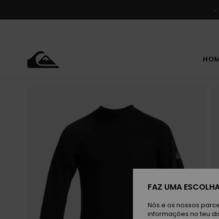
Avançar
para
a
informação
do
produto
HO
FAZ UMA ESCOLHA
Nós e os nossos parce
informações no teu di