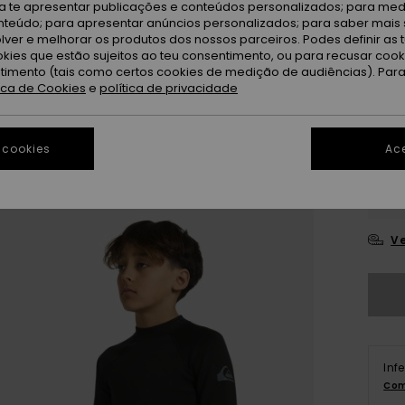
ra te apresentar publicações e conteúdos personalizados; para medi
eúdo; para apresentar anúncios personalizados; para saber mais 
lver e melhorar os produtos dos nossos parceiros. Podes definir as 
Bl
Cor
okies que estão sujeitos ao teu consentimento, ou para recusar coo
ntimento (tais como certos cookies de medição de audiências). Par
tica de Cookies
e
política de privacidade
 cookies
Ace
8
Ve
Inf
Com