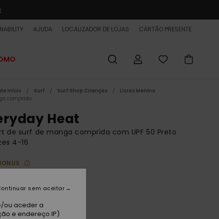
a
NABILITY
AJUDA
LOCALIZADOR DE LOJAS
CARTÃO PRESENTE
ROMO
de início
Surf
Surf Shop Crianças
Licras Menino
ga comprida
eryday Heat
rt de surf de manga comprida com UPF 50 Preto
zes 4-16
BONUS
 €
48%
62 €
ontinuar sem aceitar
ET
e/ou aceder a
ção e endereço IP)
 PROMO 25% EXTRA