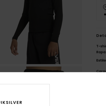
Det
T-shi
Rapa
Estil
Carac
T
14% 
T
A
IKSILVER
suor