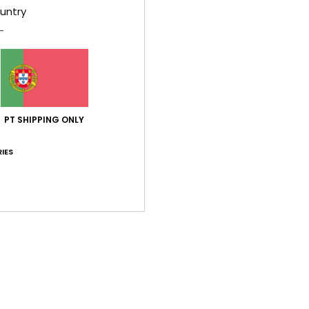
untry
R
U
F
N
M
F
E
PT SHIPPING ONLY
Comp
IES
elast
Env
Gar