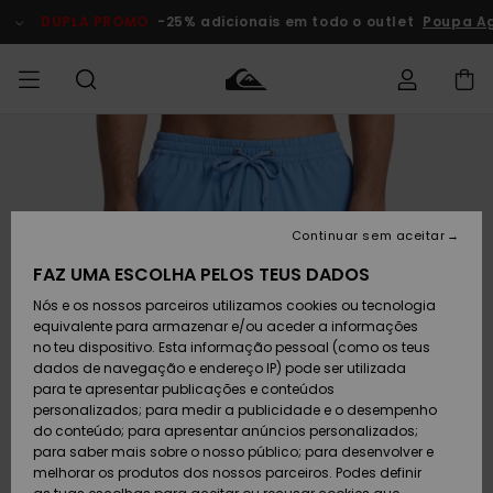
Avançar
para
DUPLA PROMO
-25% adicionais em todo o outlet
Poupa Ago
a
informação
do
produto
Acede à tua
HOMEM
Roupas
Roupas
Shop
Surf Shop
Artigos
Outlet
encomenda
Homem
Neve
Homem
Homem
MENINO
Envio
Acessórios
Acessórios
Artigos
Continuar sem aceitar
recém-
Surf Shop
Outlet
MULHER
chegados
Crianças
Artigos
Criança
FAZ UMA ESCOLHA PELOS TEUS DADOS
Devoluções
Neve
Nós e os nossos parceiros utilizamos cookies ou tecnologia
Calçado e
Calçado e
Criança
equivalente para armazenar e/ou aceder a informações
chinelos
chinelos
SURF
Pagamento
Highlights
Highlights
Outlet
no teu dispositivo. Esta informação pessoal (como os teus
Mulher
dados de navegação e endereço IP) pode ser utilizada
SNOW
Snow Shop
para te apresentar publicações e conteúdos
Cartão
Surfe/água
Surfe/água
Feminino
personalizados; para medir a publicidade e o desempenho
presente
Snow
Community
do conteúdo; para apresentar anúncios personalizados;
DUPLA
para saber mais sobre o nosso público; para desenvolver e
PROMO
melhorar os produtos dos nossos parceiros. Podes definir
Quiksilver
Snow
Neve
Highlights