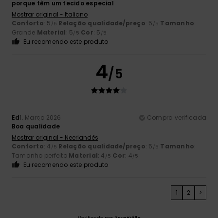
porque têm um tecido especial
Mostrar original - Italiano
Conforto
: 5
Relação qualidade/preço
: 5
Tamanho
:
/5
/5
Grande
Material
: 5
Cor
: 5
/5
/5
Eu recomendo este produto
4
/5
Ed
1. Março 2026
Compra verificada
Boa qualidade
Mostrar original - Neerlandês
Conforto
: 4
Relação qualidade/preço
: 5
Tamanho
:
/5
/5
Tamanho perfeito
Material
: 4
Cor
: 4
/5
/5
Eu recomendo este produto
1
2
>