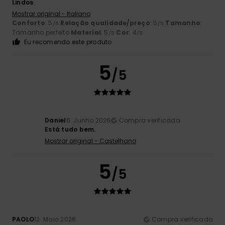
Lindos
Mostrar original - Italiano
Conforto
: 5
Relação qualidade/preço
: 5
Tamanho
:
/5
/5
Tamanho perfeito
Material
: 5
Cor
: 4
/5
/5
Eu recomendo este produto
5
/5
Daniel
6. Junho 2026
Compra verificada
Está tudo bem.
Mostrar original - Castelhano
5
/5
PAOLO
12. Maio 2026
Compra verificada