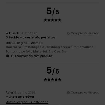
5
/5
Wilfried
2. Julho 2026
Compra verificada
O tecido e o corte são perfeitos!
Mostrar original - Alemão
Conforto
: 5
Relação qualidade/preço
: 5
Tamanho
:
/5
/5
Tamanho perfeito
Material
: 5
Cor
: 5
/5
/5
Eu recomendo este produto
5
/5
Asier
19. Junho 2026
Compra verificada
muito confortável
Mostrar original - Castelhano