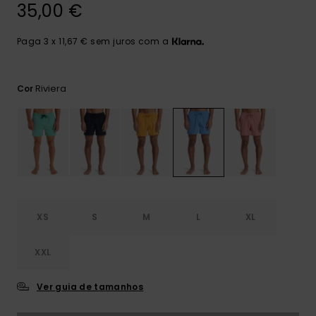
mais
35,00 €
frequentes e o
nosso
Paga 3 x 11,67 € sem juros com a
formulário de
contacto.
Consultar
Riviera
Cor
as FAQ
XS
S
M
L
XL
XXL
Ver guia de tamanhos