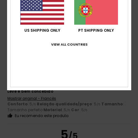
Muito pequeno
Demasiado grande
Cor
4.5
US SHIPPING ONLY
PT SHIPPING ONLY
VIEW ALL COUNTRIES
5
/5
MAX
12. Julho 2026
Compra verificada
Leve e bem concebido
Mostrar original - Francês
Conforto
: 5
Relação qualidade/preço
: 5
Tamanho
:
/5
/5
Tamanho perfeito
Material
: 5
Cor
: 5
/5
/5
Eu recomendo este produto
5
/5