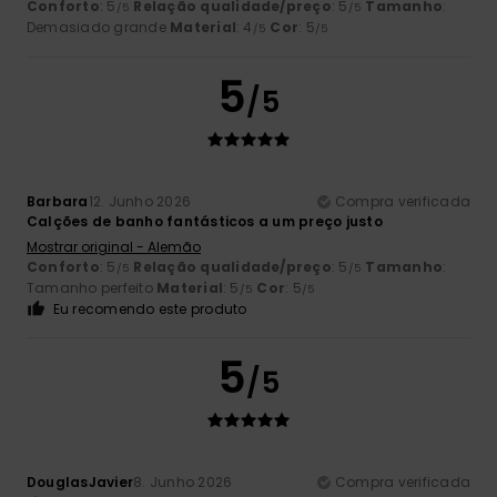
Conforto
: 5
Relação qualidade/preço
: 5
Tamanho
:
/5
/5
Demasiado grande
Material
: 4
Cor
: 5
/5
/5
5
/5
Barbara
12. Junho 2026
Compra verificada
Calções de banho fantásticos a um preço justo
Mostrar original - Alemão
Conforto
: 5
Relação qualidade/preço
: 5
Tamanho
:
/5
/5
Tamanho perfeito
Material
: 5
Cor
: 5
/5
/5
Eu recomendo este produto
5
/5
DouglasJavier
8. Junho 2026
Compra verificada