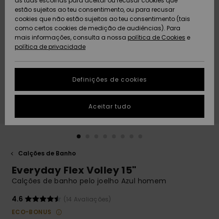
as tuas escolhas para aceitar ou recusar cookies que
Freedom
estão sujeitos ao teu consentimento, ou para recusar
cookies que não estão sujeitos ao teu consentimento (tais
AJUDA
Protecção de
como certos cookies de medição de audiências). Para
Artigos
Artigos
Community
dados
mais informações, consulta a nossa
recém-
recém-
política de Cookies
e
chegados
chegados
política de privacidade
SUSTAINABILITY
Guia de
tamanhos
LOCALIZADOR
Definições de cookies
Coleções
Highlights
DE LOJAS
Inicia uma
Aceitar tudo
CARTÃO
conversa para
PRESENTE
obteres a
resposta mais
rápida à tua
LISTA DE
pergunta.
DESEJO
Calções de Banho
Iniciar uma
Everyday Flex Volley 15"
conversa
Calções de banho pelo joelho Azul homem
Encontra
respostas
4.6
(14 Avaliações)
para as
ECO-BONUS
perguntas