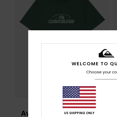
WELCOME TO QU
Choose your co
Avaliações dos clientes
US SHIPPING ONLY