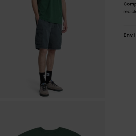
Comp
recic
Env