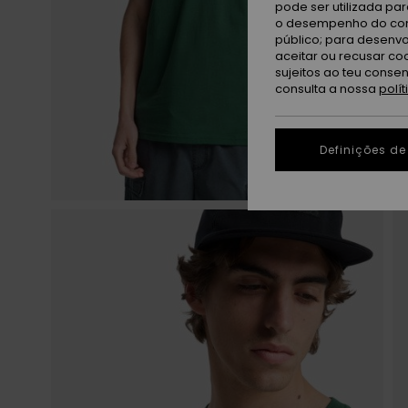
pode ser utilizada pa
o desempenho do cont
público; para desenvo
aceitar ou recusar co
sujeitos ao teu conse
consulta a nossa
polí
Definições de