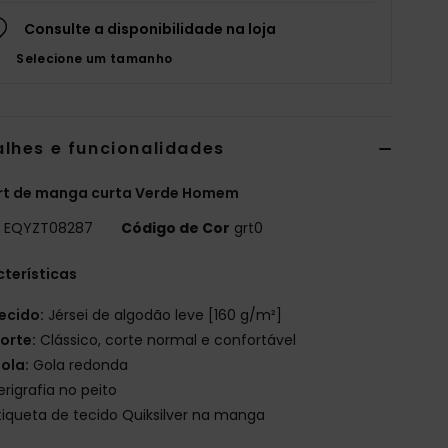
Consulte a disponibilidade na loja
Selecione um tamanho
alhes e funcionalidades
irt de manga curta Verde Homem
o
EQYZT08287
Código de Cor
grt0
terísticas
ecido:
Jérsei de algodão leve [160 g/m²]
orte:
Clássico, corte normal e confortável
ola:
Gola redonda
erigrafia no peito
tiqueta de tecido Quiksilver na manga