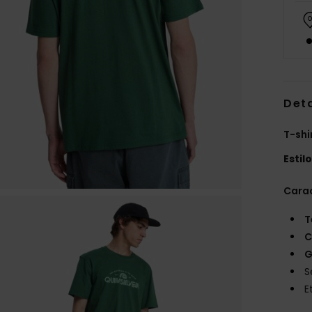
Det
T-sh
Estil
Carac
T
C
G
S
E