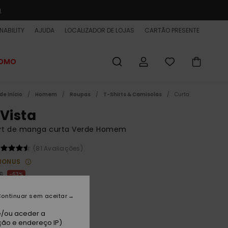
a
NABILITY
AJUDA
LOCALIZADOR DE LOJAS
CARTÃO PRESENTE
ROMO
de início
Homem
Roupas
T-Shirts & Camisolas
Curta
 Vista
irt de manga curta Verde Homem
(81 Avaliações)
BONUS
€
63%
7 €
ontinuar sem aceitar
ET
e/ou aceder a
 PROMO 25% EXTRA
ção e endereço IP)