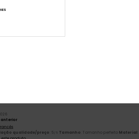
IES
Pontuação média
4.6
/5
baseado em
81 avaliações verificadas
desde Abril 2026
70% dos nossos clientes recomendam este produto
ção qualidade/preço
Tamanho
Mat
4.6
4
Muito pequeno
Demasiado grande
2026
 anterior
 Francês
lação qualidade/preço
: 5
Tamanho
: Tamanho perfeito
Material
/5
este produto