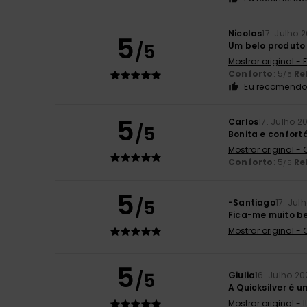
Nicolas
17. Julho 
5
/5
Um belo produto 
Mostrar original -
Conforto
: 5
Re
/5
Eu recomendo 
5
Carlos
17. Julho 2
/5
Bonita e confort
Mostrar original -
Conforto
: 5
Re
/5
5
/5
-Santiago
17. Jul
Fica-me muito b
Mostrar original -
5
/5
Giulia
16. Julho 20
A Quicksilver é 
Mostrar original - 