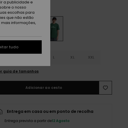
r a publicidade e
sobre o nosso
rest
tuas escolhas para
kies que não estão
a mais informações,
itar tudo
S
S
M
L
XL
XXL
r guia de tamanhos
Adicionar ao cesto
Entrega em casa ou em ponto de recolha
Entrega prevista a partir de
12 Agosto