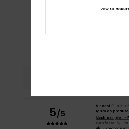
VIEW ALL COUNTR
Conforto
Rela
4.7
Vincent
17. Julho 
5
/5
Igual ao produto
Mostrar original -
Conforto
: 5
Re
/5
Eu recomendo 