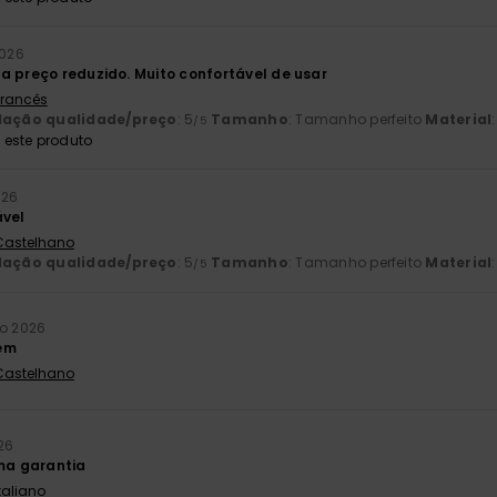
2026
a preço reduzido. Muito confortável de usar
 Francês
lação qualidade/preço
: 5
Tamanho
: Tamanho perfeito
Material
/5
este produto
026
ável
 Castelhano
lação qualidade/preço
: 5
Tamanho
: Tamanho perfeito
Material
/5
ho 2026
em
 Castelhano
26
uma garantia
Italiano