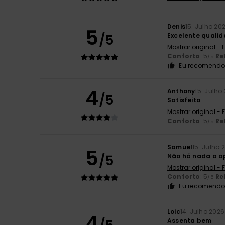
Denis
15. Julho 20
5
/5
Excelente quali
Mostrar original -
Conforto
: 5
Re
/5
Eu recomendo 
4
Anthony
15. Julho
/5
Satisfeito
Mostrar original -
Conforto
: 5
Re
/5
Samuel
15. Julho 
5
/5
Não há nada a ap
Mostrar original -
Conforto
: 5
Re
/5
Eu recomendo 
Loic
14. Julho 2026
4
Assenta bem