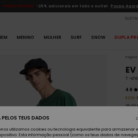
DUPLA PROMO
-25% adicionais em todo o outlet
Poupa Agor
SUSTAI
MEM
MENINO
MULHER
SURF
SNOW
DUPLA P
Página 
EV
T-sh
4.6
ECO-
25,00 
9,3
 PELOS TEUS DADOS
C
OUTL
iros utilizamos cookies ou tecnologia equivalente para armazenar 
DUPLA
spositivo. Esta informação pessoal (como os teus dados de navega