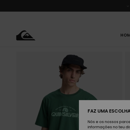
Avançar
para
a
informação
do
produto
HO
FAZ UMA ESCOLHA
Nós e os nossos parce
informações no teu di